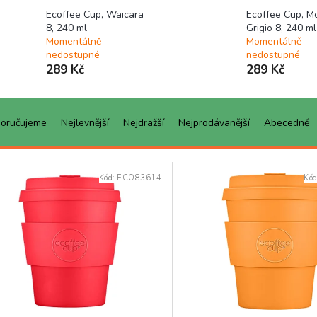
Ecoffee Cup, Waicara
Ecoffee Cup, M
8, 240 ml
Grigio 8, 240 ml
Momentálně
Momentálně
nedostupné
nedostupné
289 Kč
289 Kč
oručujeme
Nejlevnější
Nejdražší
Nejprodávanější
Abecedně
Kód:
ECO83614
Kó