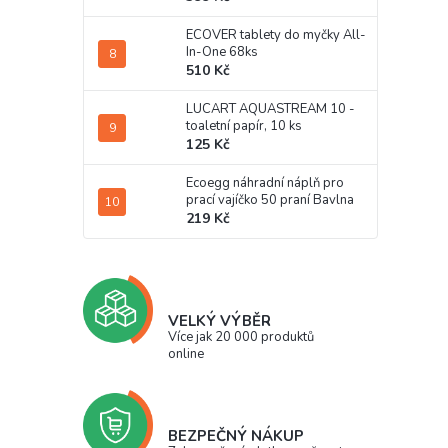
ECOVER tablety do myčky All-
In-One 68ks
510 Kč
LUCART AQUASTREAM 10 -
toaletní papír, 10 ks
125 Kč
Ecoegg náhradní náplň pro
prací vajíčko 50 praní Bavlna
219 Kč
VELKÝ VÝBĚR
Více jak 20 000 produktů
online
BEZPEČNÝ NÁKUP