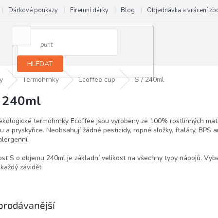
Dárkové poukazy
Firemní dárky
Blog
Objednávka a vrácení zb
HLEDAT
y
Termohrnky
Ecoffee cup
S / 240ml
/ 240ml
ekologické termohrnky Ecoffee jsou vyrobeny ze 100% rostlinných mater
u a pryskyřice. Neobsahují žádné pesticidy, ropné složky, ftaláty, BPS an
lergenní.
ost S o objemu 240ml je základní velikost na všechny typy nápojů. Vybe
každý závidět.
prodávanější