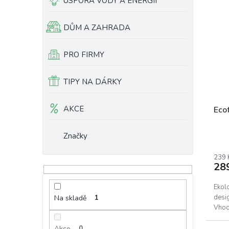
ÚSPORA VODY A ENERGIÍ
DŮM A ZAHRADA
PRO FIRMY
TIPY NA DÁRKY
AKCE
Ecof
Značky
239 
28
Ekol
desig
Na skladě
1
Vhod
Akce
0