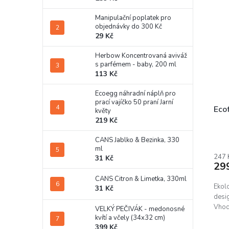
Manipulační poplatek pro
objednávky do 300 Kč
29 Kč
Herbow Koncentrovaná aviváž
s parfémem - baby, 200 ml
113 Kč
Ecoegg náhradní náplň pro
prací vajíčko 50 praní Jarní
Eco
květy
219 Kč
Prům
CANS Jablko & Bezinka, 330
hodn
ml
prod
247 
31 Kč
29
je
5,0
CANS Citron & Limetka, 330ml
z
Ekol
31 Kč
5
desig
hvěz
Vhod
VELKÝ PEČIVÁK - medonosné
kvítí a včely (34x32 cm)
399 Kč