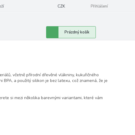
oží
CZK
Přihlášení
Nákupní
Prázdný košík
košík
iálů, včetně přírodní dřevěné vlákniny, kukuřičného
i BPA, a použitý silikon je bez latexu, což znamená, že je
rete si mezi několika barevnými variantami, které vám