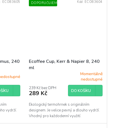
d:
ECO83605
Kód:
ECO83604
DOPORUČUJEME
Ecoffee Cup, Kerr & Napier 8, 240
imus, 240
ml
Momentálně
nedostupné
Průměrné
nedostupné
hodnocení
produktu
239 Kč bez DPH
DO KOŠÍKU
ŠÍKU
289 Kč
je
5,0
z
Ekologický termohrnek s originálním
lním
5
designem. Je velice pevný a dlouho vydrží.
uho vydrží.
hvězdiček.
Vhodný pro každodenní využití.