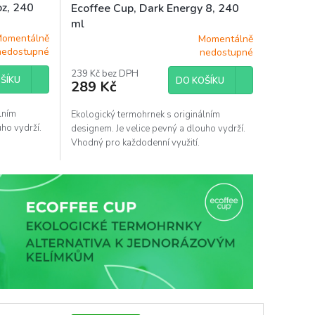
oz, 240
Ecoffee Cup, Dark Energy 8, 240
ml
omentálně
Momentálně
Průměrné
nedostupné
nedostupné
hodnocení
produktu
239 Kč bez DPH
ŠÍKU
DO KOŠÍKU
289 Kč
je
5,0
z
lním
Ekologický termohrnek s originálním
5
uho vydrží.
designem. Je velice pevný a dlouho vydrží.
hvězdiček.
Vhodný pro každodenní využití.