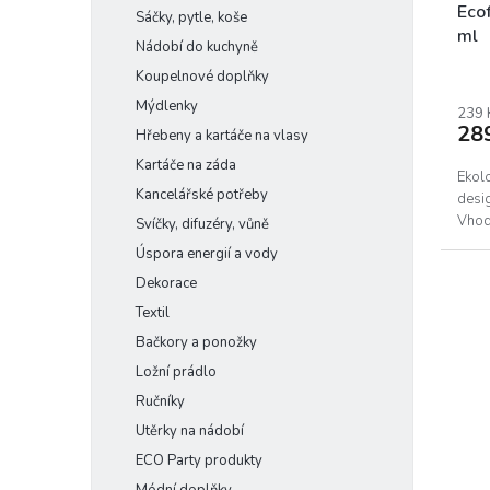
k
Eco
Sáčky, pytle, koše
t
ml
Nádobí do kuchyně
ů
Prům
Koupelnové doplňky
hodn
Mýdlenky
prod
239 
28
je
Hřebeny a kartáče na vlasy
5,0
Kartáče na záda
z
Ekol
Kancelářské potřeby
5
desig
hvěz
Vhod
Svíčky, difuzéry, vůně
Úspora energií a vody
Dekorace
Textil
Bačkory a ponožky
Ložní prádlo
Ručníky
Utěrky na nádobí
ECO Party produkty