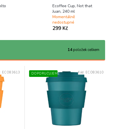
olto
Ecoffee Cup, Not that
Juan, 240 ml
Momentálně
nedostupné
299 Kč
14
položek celkem
d:
ECO83613
Kód:
ECO83610
DOPORUČUJEME