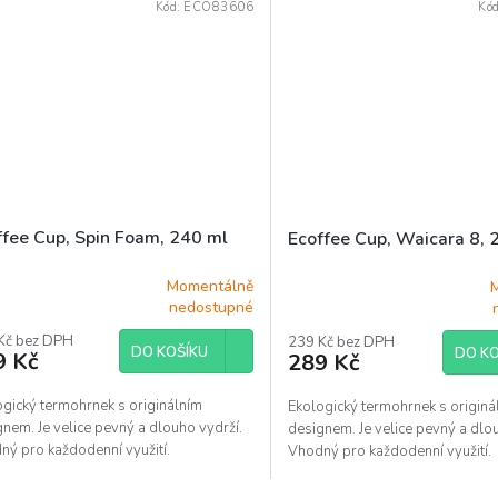
Kód:
ECO83606
Kó
ffee Cup, Spin Foam, 240 ml
Ecoffee Cup, Waicara 8, 
Momentálně
ěrné
Průměrné
nedostupné
ocení
hodnocení
uktu
Kč bez DPH
produktu
239 Kč bez DPH
DO KOŠÍKU
DO KO
9 Kč
289 Kč
je
5,0
z
ogický termohrnek s originálním
Ekologický termohrnek s originá
5
nem. Je velice pevný a dlouho vydrží.
designem. Je velice pevný a dlo
diček.
hvězdiček.
ný pro každodenní využití.
Vhodný pro každodenní využití.