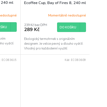
, 240 ml
Ecoffee Cup, Bay of Fires 8, 240 ml
nedostupné
Momentálně nedostupné
239 Kč bez DPH
ŠÍKU
DO KOŠÍKU
289 Kč
lním
Ekologický termohrnek s originálním
uho vydrží.
designem. Je velice pevný a dlouho vydrží.
Vhodný pro každodenní využití.
d:
ECO83615
Kód:
ECO83609