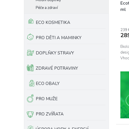
Módní doplňky
Eco
Péče a zdraví
ml
Prům
ECO KOSMETIKA
hodn
prod
239 
28
je
PRO DĚTI A MAMINKY
5,0
z
Ekol
5
desig
DOPLŇKY STRAVY
hvěz
Vhod
ZDRAVÉ POTRAVINY
ECO OBALY
PRO MUŽE
PRO ZVÍŘATA