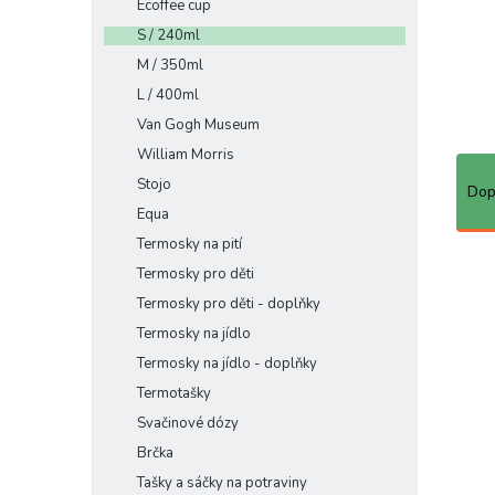
Ecoffee cup
e
S / 240ml
l
M / 350ml
L / 400ml
Van Gogh Museum
William Morris
Ř
Stojo
a
Dop
z
Equa
e
Termosky na pití
n
V
Termosky pro děti
í
ý
Termosky pro děti - doplňky
p
p
r
Termosky na jídlo
i
o
s
Termosky na jídlo - doplňky
d
p
Termotašky
u
r
Svačinové dózy
k
o
Brčka
t
d
ů
u
Tašky a sáčky na potraviny