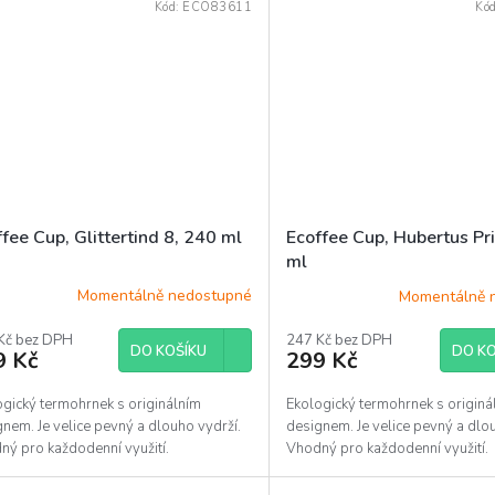
Kód:
ECO83611
Kó
fee Cup, Glittertind 8, 240 ml
Ecoffee Cup, Hubertus Pr
ml
Momentálně nedostupné
Momentálně 
Kč bez DPH
247 Kč bez DPH
DO KOŠÍKU
DO KO
9 Kč
299 Kč
ogický termohrnek s originálním
Ekologický termohrnek s originá
nem. Je velice pevný a dlouho vydrží.
designem. Je velice pevný a dlo
ný pro každodenní využití.
Vhodný pro každodenní využití.