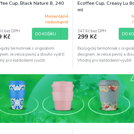
ffee Cup, Black Nature 8, 240
Ecoffee Cup, Creasy Lu 8
ml
Momentálně
M
ěrné
Průměrné
nedostupné
ocení
hodnocení
uktu
Kč bez DPH
produktu
247 Kč bez DPH
DO KOŠÍKU
DO KO
9 Kč
299 Kč
je
5,0
z
ogický termohrnek s originálním
Ekologický termohrnek s originá
5
nem. Je velice pevný a dlouho vydrží.
designem. Je velice pevný a dlo
diček.
hvězdiček.
ný pro každodenní využití.
Vhodný pro každodenní využití.