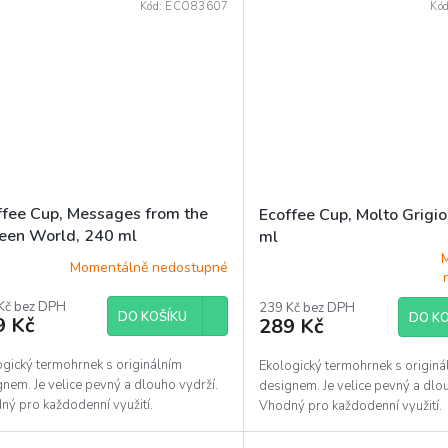
Kód:
ECO83607
Kó
ffee Cup, Messages from the
Ecoffee Cup, Molto Grigio
een World, 240 ml
ml
Momentálně nedostupné
Průměrné
hodnocení
Kč bez DPH
produktu
239 Kč bez DPH
DO KOŠÍKU
DO KO
9 Kč
289 Kč
je
5,0
z
ogický termohrnek s originálním
Ekologický termohrnek s originá
5
nem. Je velice pevný a dlouho vydrží.
designem. Je velice pevný a dlo
hvězdiček.
ný pro každodenní využití.
Vhodný pro každodenní využití.