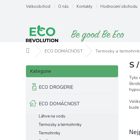
Přejít
Velkoobchod
O nás
Kontakty
Hodnocení obchodu
na
obsah
Domů
ECO DOMÁCNOST
Termosky a termohrnk
S 
P
Přeskočit
o
Kategorie
kategorie
s
Tyto 
t
škrob
ECO DROGERIE
hypoa
r
a
Velik
ECO DOMÁCNOST
n
bude 
n
Láhve na vodu
í
p
Termosky a termohrnky
Nej
a
Termohrnky
n