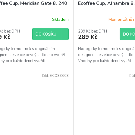
ffee Cup, Meridian Gate 8, 240
Ecoffee Cup, Alhambra 8
Skladem
Momentálně 
ěrné
ocení
uktu
Kč bez DPH
239 Kč bez DPH
DO KOŠÍKU
DO KO
9 Kč
289 Kč
ogický termohrnek s originálním
Ekologický termohrnek s originá
nem. Je velice pevný a dlouho vydrží.
designem. Je velice pevný a dlo
diček.
ný pro každodenní využití.
Vhodný pro každodenní využití.
Kód:
ECO83608
Kó