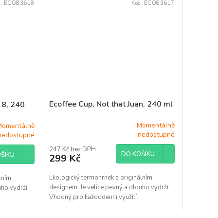
d:
ECO83618
Kód:
ECO83617
Ecoffee Cup, Not that Juan, 240 ml
 8, 240
Momentálně
Momentálně
Průměrné
nedostupné
nedostupné
hodnocení
produktu
247 Kč bez DPH
DO KOŠÍKU
ŠÍKU
299 Kč
je
5,0
z
Ekologický termohrnek s originálním
lním
5
designem. Je velice pevný a dlouho vydrží.
uho vydrží.
hvězdiček.
Vhodný pro každodenní využití.