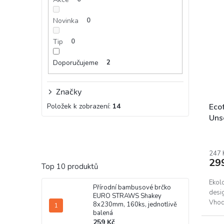
Novinka
0
Tip
0
Doporučujeme
2
Značky
Položek k zobrazení:
14
Eco
Uns
247 
29
Top 10 produktů
Ekol
Přírodní bambusové brčko
desig
EURO STRAWS Shakey
Vhod
8x230mm, 160ks, jednotlivě
balená
259 Kč