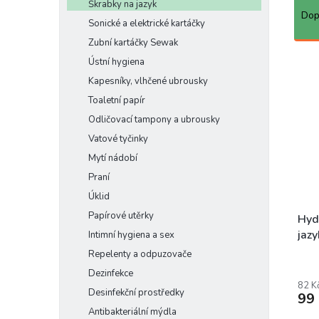
Škrabky na jazyk
a
e
Dop
Sonické a elektrické kartáčky
z
l
Zubní kartáčky Sewak
e
n
V
Ústní hygiena
í
ý
Kapesníky, vlhčené ubrousky
p
p
Toaletní papír
r
i
Odličovací tampony a ubrousky
o
s
d
p
Vatové tyčinky
u
r
Mytí nádobí
k
o
Praní
t
d
Úklid
ů
u
Papírové utěrky
k
Hyd
t
jaz
Intimní hygiena a sex
ů
zdro
Repelenty a odpuzovače
Dezinfekce
82 K
Desinfekční prostředky
99
Antibakteriální mýdla