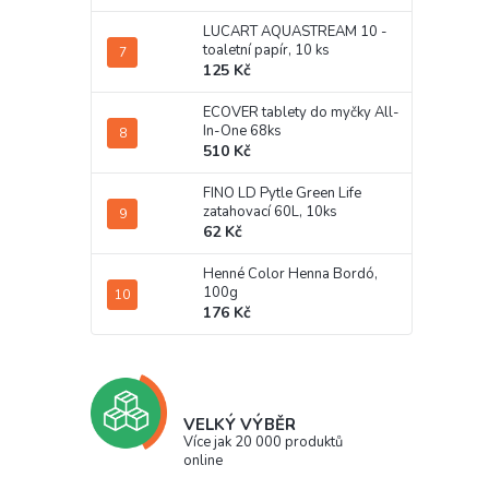
LUCART AQUASTREAM 10 -
toaletní papír, 10 ks
125 Kč
ECOVER tablety do myčky All-
In-One 68ks
510 Kč
FINO LD Pytle Green Life
zatahovací 60L, 10ks
62 Kč
Henné Color Henna Bordó,
100g
176 Kč
VELKÝ VÝBĚR
Více jak 20 000 produktů
online