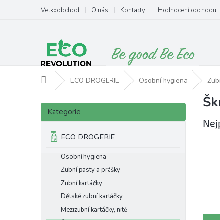
Přejít
Velkoobchod
O nás
Kontakty
Hodnocení obchodu
na
obsah
Domů
ECO DROGERIE
Osobní hygiena
Zub
Šk
P
Přeskočit
o
Kategorie
kategorie
s
Nej
t
ECO DROGERIE
r
a
Osobní hygiena
n
Zubní pasty a prášky
n
Zubní kartáčky
í
p
Dětské zubní kartáčky
a
Mezizubní kartáčky, nitě
Ř
n