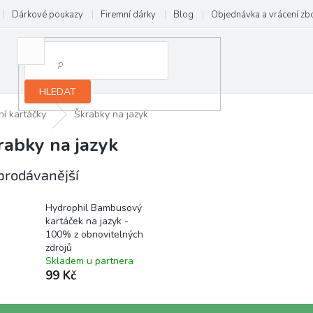
Dárkové poukazy
Firemní dárky
Blog
Objednávka a vrácení zb
HLEDAT
ní kartáčky
Škrabky na jazyk
rabky na jazyk
prodávanější
Hydrophil Bambusový
kartáček na jazyk -
100% z obnovitelných
zdrojů
Skladem u partnera
99 Kč