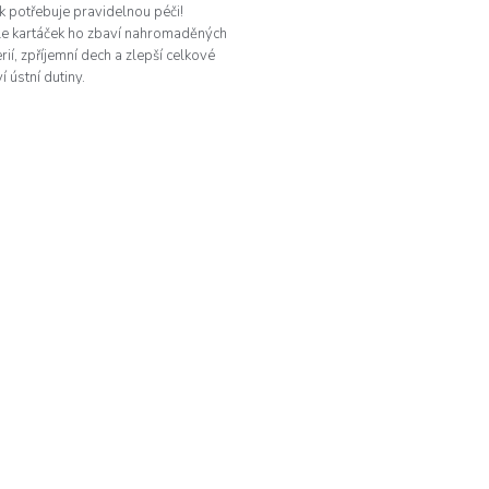
yk potřebuje pravidelnou péči!
le kartáček ho zbaví nahromaděných
rií, zpříjemní dech a zlepší celkové
í ústní dutiny.
O
v
l
á
d
a
c
í
p
r
v
k
y
v
ý
p
i
s