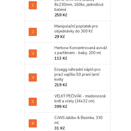
8x230mm, 160ks, jednotlivě
balená
259 Kč
Manipulační poplatek pro
objednávky do 300 Kč
29 Kč
Herbow Koncentrovaná aviváž
s parfémem - baby, 200 ml
113 Kč
Ecoegg náhradní náplň pro
prací vajíčko 50 praní Jarní
květy
219 Kč
VELKÝ PEČIVÁK - medonosné
kvítí a včely (34x32 cm)
399 Kč
CANS Jablko & Bezinka, 330
ml
31 Kč