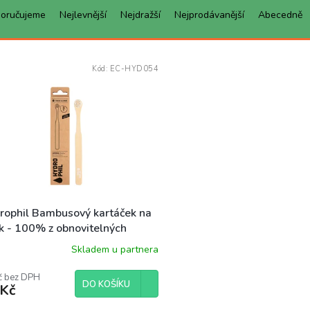
oručujeme
Nejlevnější
Nejdražší
Nejprodávanější
Abecedně
Kód:
EC-HYD054
rophil Bambusový kartáček na
yk - 100% z obnovitelných
jů
Skladem u partnera
č bez DPH
DO KOŠÍKU
 Kč