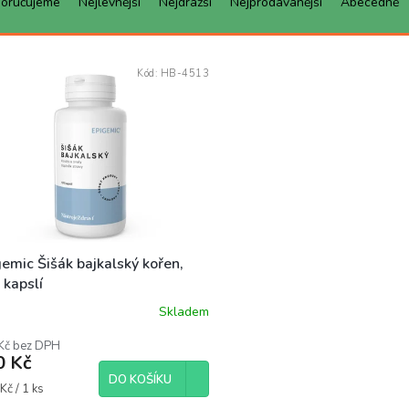
oručujeme
Nejlevnější
Nejdražší
Nejprodávanější
Abecedně
Kód:
HB-4513
emic Šišák bajkalský kořen,
 kapslí
Skladem
Kč bez DPH
0 Kč
DO KOŠÍKU
á
Kč / 1 ks