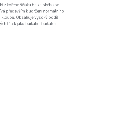
kt z kořene šišáku bajkalského se
ívá především k udržení normálního
u kloubů. Obsahuje vysoký podíl
ých látek jako baikalin, baikalein a...
O
v
l
á
d
a
c
í
p
r
v
k
y
v
ý
p
i
s