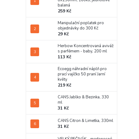
8x230mm, 160ks, jednotlivě
balená
259 Kč
Manipulační poplatek pro
objednávky do 300 Kč
29 Kč
Herbow Koncentrovaná aviváž
s parfémem - baby, 200 ml
113 Kč
Ecoegg náhradní náplň pro
prací vajíčko 50 praní Jarní
květy
219 Kč
CANS Jablko & Bezinka, 330
ml
31 Kč
CANS Citron & Limetka, 330ml
31 Kč