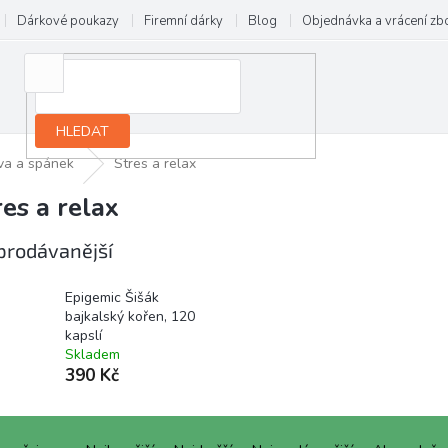
Dárkové poukazy
Firemní dárky
Blog
Objednávka a vrácení zb
HLEDAT
va a spánek
Stres a relax
res a relax
prodávanější
Epigemic Šišák
bajkalský kořen, 120
kapslí
Skladem
390 Kč