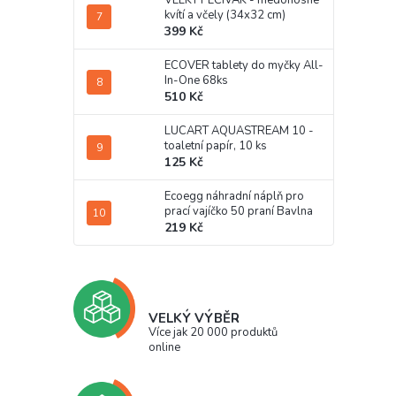
VELKÝ PEČIVÁK - medonosné
kvítí a včely (34x32 cm)
399 Kč
ECOVER tablety do myčky All-
In-One 68ks
510 Kč
LUCART AQUASTREAM 10 -
toaletní papír, 10 ks
125 Kč
Ecoegg náhradní náplň pro
prací vajíčko 50 praní Bavlna
219 Kč
VELKÝ VÝBĚR
Více jak 20 000 produktů
online