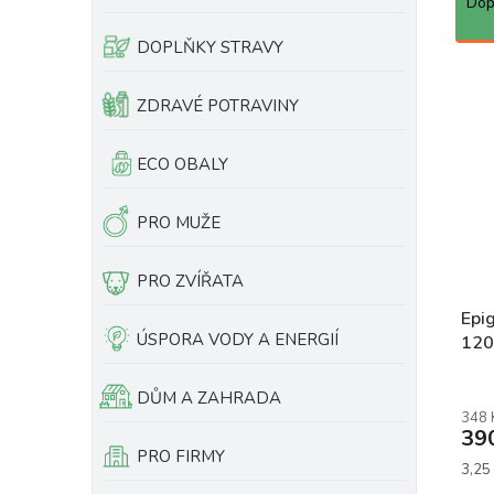
a
Dop
e
z
l
e
DOPLŇKY STRAVY
n
V
í
ý
ZDRAVÉ POTRAVINY
p
p
r
i
ECO OBALY
o
s
d
p
u
r
PRO MUŽE
k
o
t
d
PRO ZVÍŘATA
ů
u
k
Epig
ÚSPORA VODY A ENERGIÍ
t
120
ů
DŮM A ZAHRADA
348 
39
PRO FIRMY
Měrn
3,25 
cena: