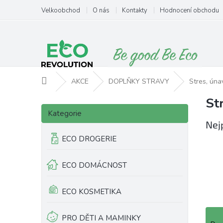
Přejít
Velkoobchod
O nás
Kontakty
Hodnocení obchodu
na
obsah
Domů
AKCE
DOPLŇKY STRAVY
Stres, úna
St
P
Přeskočit
o
Kategorie
kategorie
s
Nej
t
ECO DROGERIE
r
a
ECO DOMÁCNOST
n
n
í
ECO KOSMETIKA
p
a
Ř
PRO DĚTI A MAMINKY
n