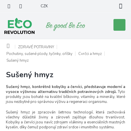
Přejít
CZK
na
obsah
Nákupní
košík
Domů
ZDRAVÉ POTRAVINY
Pochutiny, sušené plody, tyčinky, oříšky
Cvrčci a hmyz
Sušený hmyz
Sušený hmyz
Sušený hmyz, konkrétně kobylky a červíci, představuje moderní a
vysoce výživnou alternativu tradičních potravinových zdrojů.
Tyto
produkty jsou bohaté na kvalitní bílkoviny, vitamíny a minerály, které
jsou nezbytné pro správnou výživu a regeneraci organismu.
Sušený hmyz je zpracován šetrnou technologií, která zachovává
všechny důležité živiny a zároveň zajišťuje dlouhou trvanlivost.
Kobylky a červíci jsou navíc zdrojem vlákniny a esenciálních mastných
kyselin, díky čemuž podporují zdraví srdce i imunitního systému.