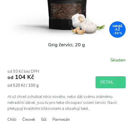
d
u
k
t
ů
149 KČ
AŽ
–30 %
Grig červíci, 20 g
Skladem
Průměrné
hodnocení
produktu
od 93 Kč bez DPH
104 Kč
je
od
3,5
DETAIL
Měrná
od 520 Kč / 100 g
z
cena:
5
hvězdiček.
Ať už chceš ochutnat něco nového, nebo dát svému známému
netradiční dárek, jsou tu pro tebe chroupaví solení červíci. Navíc
překypují kvalitními bílkovinami a obsahují také...
Chilli
Česnek
Sůl
Parmezán