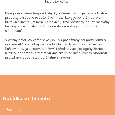
1
položek celkem
O
v
l
Kategorie
sušený hmyz – kobylky a červíci
zahrnuje vysoce kvalitní
produkty vyrobené ze sušeného hmyzu, který je bohatým zdrojem
á
bílkovin, vitamínů, minerálů a vlákniny. Tyto potraviny jsou zpracovány
d
tak, aby si zachovaly nutriční hodnoty a umožnily dlouhodobé
a
skladování.
c
í
Všechny produkty v této sekci jsou
přeprodávány od prověřených
p
dodavatelů
, kteří dbají na vysoké standardy výroby a bezpečnosti.
r
Sušený hmyz jako kobylky a červíci představuje ekologicky šetrnou a
v
nutričně hodnotnou alternativu klasické živočišné bílkoviny, vhodnou
k
pro zdravý životní styl i udržitelné stravování.
y
v
ý
p
Z
i
á
s
p
u
a
Nabídka sortimentu
t
í
Eco obaly