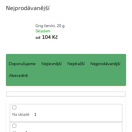
Nejprodávanější
Grig červíci, 20 g
Skladem
104 Kč
od
Ř
a
Doporučujeme
Nejlevnější
Nejdražší
Nejprodávanější
z
e
Abecedně
n
í
p
r
o
d
Na skladě
1
u
k