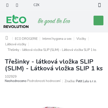
Přejít
CZK
na
obsah
Nákupní
košík
Domů
ECO DROGERIE
Intimní hygiena a sex
Vložky
Látkové vložky
Třešinky - látková vložka SLIP (SLIM) - Látková vložka SLIP 1 ks
Třešinky - látková vložka SLIP
(SLIM) - Látková vložka SLIP 1 ks
102929
Průměrné
Neohodnoceno
Podrobnosti hodnocení
Značka:
Petit Lulu s.r.o.
hodnocení
produktu
je
0,0
z
5