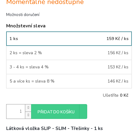
Momentálně nedostupné
cena:
Možnosti doručení
Množstevní sleva
1 ks
159 Kč
/ ks
2 ks = sleva 2 %
156 Kč
/ ks
3 - 4 ks = sleva 4 %
153 Kč
/ ks
5 a více ks = sleva 8 %
146 Kč
/ ks
Ušetříte
0 Kč
PŘIDAT DO KOŠÍKU
Látková vložka SLIP - SLIM - Třešinky - 1 ks