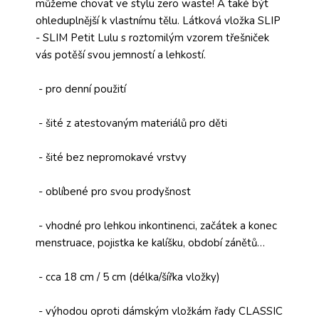
můžeme chovat ve stylu zero waste! A také být
ohleduplnější k vlastnímu tělu. Látková vložka SLIP
- SLIM Petit Lulu s roztomilým vzorem třešniček
vás potěší svou jemností a lehkostí.
- pro denní použití
- šité z atestovaným materiálů pro děti
- šité bez nepromokavé vrstvy
- oblíbené pro svou prodyšnost
- vhodné pro lehkou inkontinenci, začátek a konec
menstruace, pojistka ke kalíšku, období zánětů…
- cca 18 cm / 5 cm (délka/šířka vložky)
- výhodou oproti dámským vložkám řady CLASSIC