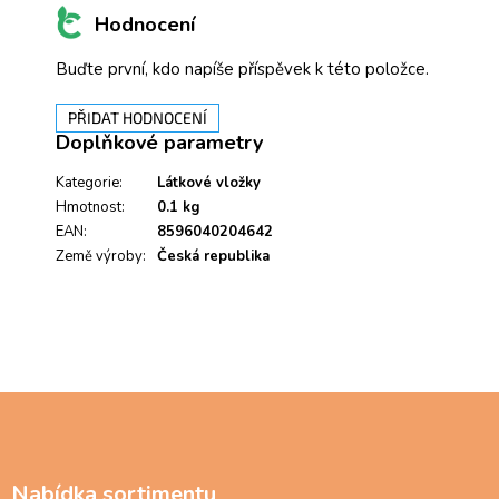
Hodnocení
Buďte první, kdo napíše příspěvek k této položce.
PŘIDAT HODNOCENÍ
Doplňkové parametry
Kategorie
:
Látkové vložky
Hmotnost
:
0.1 kg
EAN
:
8596040204642
Země výroby
:
Česká republika
Z
á
p
a
Nabídka sortimentu