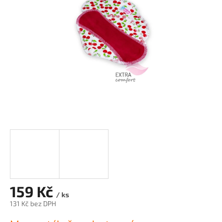
hvězdiček.
159 Kč
/ ks
131 Kč bez DPH
Měrná