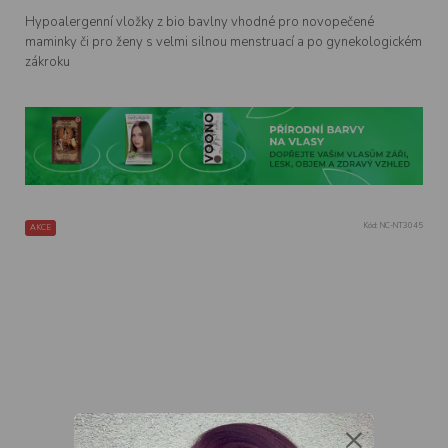
Hypoalergenní vložky z bio bavlny vhodné pro novopečené
maminky či pro ženy s velmi silnou menstruací a po gynekologickém
zákroku
Kód:
NC-NT3045
AKCE
×