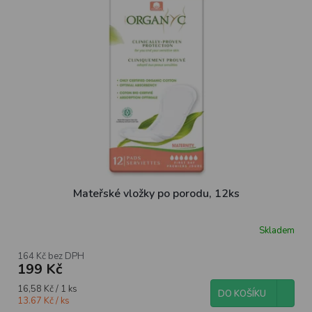
Mateřské vložky po porodu, 12ks
Skladem
164 Kč bez DPH
199 Kč
Měrná
16,58 Kč / 1 ks
DO KOŠÍKU
cena:
13.67 Kč / ks