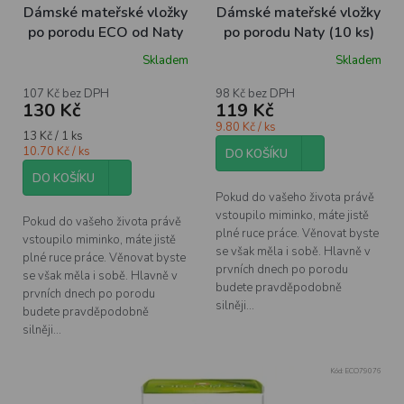
o
Dámské mateřské vložky
Dámské mateřské vložky
d
po porodu ECO od Naty
po porodu Naty (10 ks)
u
10ks
Skladem
Skladem
k
Průměrné
hodnocení
t
produktu
107 Kč bez DPH
98 Kč bez DPH
ů
130 Kč
119 Kč
je
5,0
9.80 Kč / ks
Měrná
13 Kč / 1 ks
z
cena:
10.70 Kč / ks
5
DO KOŠÍKU
hvězdiček.
DO KOŠÍKU
Pokud do vašeho života právě
vstoupilo miminko, máte jistě
Pokud do vašeho života právě
plné ruce práce. Věnovat byste
vstoupilo miminko, máte jistě
se však měla i sobě. Hlavně v
plné ruce práce. Věnovat byste
prvních dnech po porodu
se však měla i sobě. Hlavně v
budete pravděpodobně
prvních dnech po porodu
silněji...
budete pravděpodobně
silněji...
Kód:
ECO79076