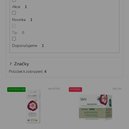
k
Akce
1
t
ů
Novinka
1
Tip
0
Doporučujeme
1
Značky
Položek k zobrazení:
4
V
Kód:
AT269
Kód:
269
DOPORUČUJEME
NOVINKA
ý
p
i
s
p
r