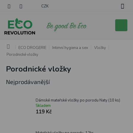
Přejít
CZK
na
obsah
Nákupní
košík
Domů
ECO DROGERIE
Intimní hygiena a sex
Vložky
Porodnické vložky
Porodnické vložky
Nejprodávanější
Dámské mateřské vložky po porodu Naty (10 ks)
Skladem
119 Kč
Mateřské vložky po porodu, 12ks