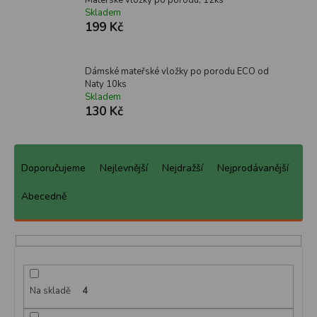
Skladem
199 Kč
Dámské mateřské vložky po porodu ECO od
Naty 10ks
Skladem
130 Kč
Ř
a
Doporučujeme
Nejlevnější
Nejdražší
Nejprodávanější
z
e
Abecedně
n
í
p
r
o
d
Na skladě
4
u