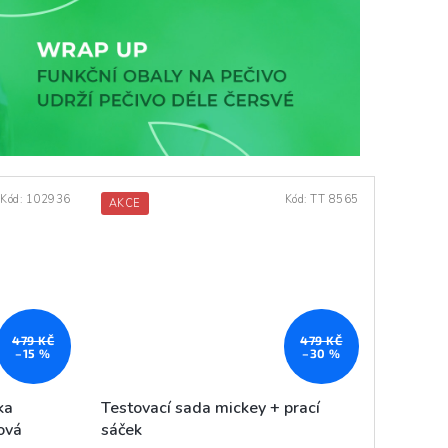
Kód:
102936
Kód:
TT 8565
AKCE
479 KČ
479 KČ
–30 %
–15 %
Testovací sada mickey + prací
ka
sáček
ová