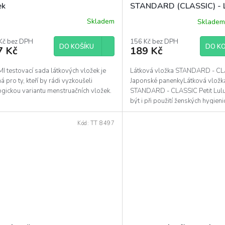
ek
STANDARD (CLASSIC) - 
vložka STANDARD 1 ks
Skladem
Skladem
ěrné
ocení
uktu
Kč bez DPH
156 Kč bez DPH
DO KOŠÍKU
DO KO
7 Kč
189 Kč
I testovací sada látkových vložek je
Látková vložka STANDARD - CL
á pro ty, kteří by rádi vyzkoušeli
Japonské panenkyLátková vložk
diček.
gickou variantu menstruačních vložek.
STANDARD - CLASSIC Petit Lul
být i při použití ženských hygien
pomůcek, ohleduplná k přírodě...
Kód:
TT 8497