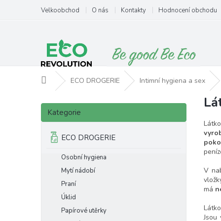
Přejít
Velkoobchod
O nás
Kontakty
Hodnocení obchodu
na
obsah
Domů
ECO DROGERIE
Intimní hygiena a sex
Lá
P
Přeskočit
o
Kategorie
kategorie
s
Látk
t
vyro
ECO DROGERIE
poko
r
peníz
a
Osobní hygiena
n
V nab
Mytí nádobí
n
vložk
Praní
í
má
n
p
Úklid
a
Látko
Papírové utěrky
Jsou 
n