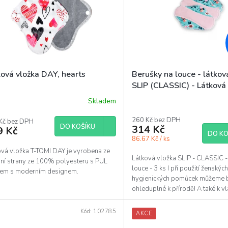
ková vložka DAY, hearts
Berušky na louce - látkov
SLIP (CLASSIC) - Látková
SLIP 3 ks
Skladem
Průměrné
hodnocení
260 Kč bez DPH
Kč bez DPH
produktu
DO KOŠÍKU
314 Kč
9 Kč
je
DO KO
86.67 Kč / ks
5,0
z
ová vložka T-TOMI DAY je vyrobena ze
Látková vložka SLIP - CLASSIC -
5
ní strany ze 100% polyesteru s PUL
louce - 3 ks I při použití ženskýc
hvězdiček.
rem s moderním designem.
hygienických pomůcek můžeme 
ohleduplné k přírodě! A také k v
tělu. U látkových vložek...
Kód:
102785
AKCE