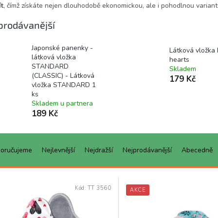
t
, čímž získáte nejen dlouhodobě ekonomickou, ale i pohodlnou variant
prodávanější
Japonské panenky -
Látková vložka
látková vložka
hearts
STANDARD
Skladem
(CLASSIC) - Látková
179 Kč
vložka STANDARD 1
ks
Skladem u partnera
189 Kč
oručujeme
Nejlevnější
Nejdražší
Nejprodávanější
Abecedně
Kód:
TT 3560
AKCE