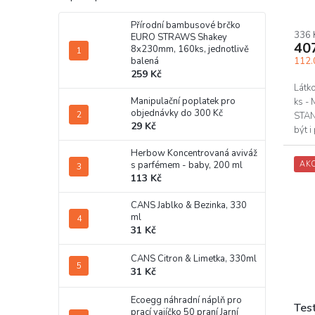
vlo
Prům
hodn
Přírodní bambusové brčko
336 
prod
EURO STRAWS Shakey
40
8x230mm, 160ks, jednotlivě
je
112.0
balená
5,0
259 Kč
z
Látk
5
Manipulační poplatek pro
ks -
hvěz
objednávky do 300 Kč
STAN
29 Kč
být i
pomůc
Herbow Koncentrovaná aviváž
s parfémem - baby, 200 ml
AK
113 Kč
CANS Jablko & Bezinka, 330
ml
31 Kč
CANS Citron & Limetka, 330ml
31 Kč
Ecoegg náhradní náplň pro
Test
prací vajíčko 50 praní Jarní