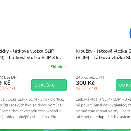
íčky - látková vložka SLIP
Kroužky - látková vložka 
M) - Látková vložka SLIP 3 ks
(SLIM) - Látková vložka SL
Skladem
Kč bez DPH
248 Kč bez DPH
9 Kč
300 Kč
DO KOŠÍKU
DO KO
3 Kč / ks
82.67 Kč / ks
vá vložka SLIP - SLIM - 3 ks - DortíčkyI
Látková vložka SLIP - SLIM - 3 k
oužití ženských hygienických pomůcek
při použití ženských hygienický
ůžeme chovat ve stylu zero waste! A
se můžeme chovat ve stylu zero
být ohleduplnější k vlastnímu tělu.
také být ohleduplnější k vlastním