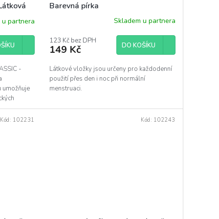
Barevná pírka
Látková
Skladem u partnera
 u partnera
123 Kč bez DPH
DO KOŠÍKU
ŠÍKU
149 Kč
Látkové vložky jsou určeny pro každodenní
ASSIC -
použití přes den i noc při normální
a
menstruaci.
u umožňuje
ických
.
Kód:
102231
Kód:
102243