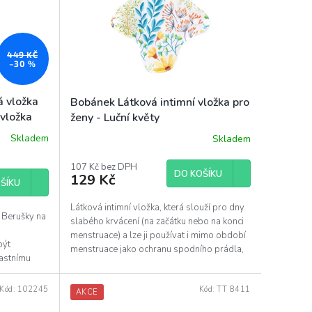
449 KČ
–30 %
á vložka
Bobánek Látková intimní vložka pro
 vložka
ženy - Luční květy
Skladem
Skladem
107 Kč bez DPH
DO KOŠÍKU
129 Kč
ŠÍKU
Látková intimní vložka, která slouží pro dny
 Berušky na
slabého krvácení (na začátku nebo na konci
h
menstruace) a lze ji používat i mimo období
být
menstruace jako ochranu spodního prádla,
lastnímu
jsou...
Kód:
102245
Kód:
TT 8411
AKCE