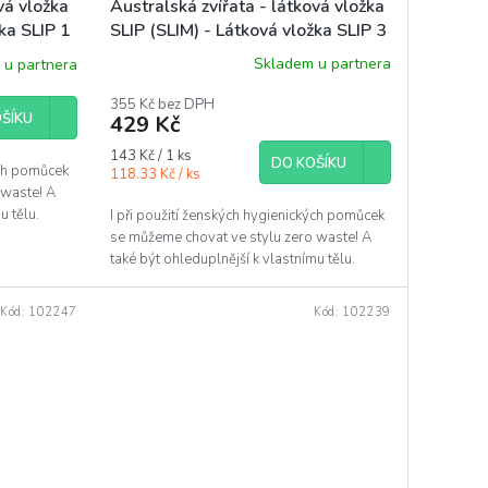
Australská zvířata - látková vložka
vá vložka
SLIP (SLIM) - Látková vložka SLIP 3
žka SLIP 1
ks
Skladem u partnera
 u partnera
Průměrné
hodnocení
355 Kč bez DPH
produktu
ŠÍKU
429 Kč
je
5,0
Měrná
143 Kč / 1 ks
DO KOŠÍKU
z
ých pomůcek
cena:
118.33 Kč / ks
5
 waste! A
hvězdiček.
u tělu.
I při použití ženských hygienických pomůcek
se můžeme chovat ve stylu zero waste! A
také být ohleduplnější k vlastnímu tělu.
Kód:
102247
Kód:
102239