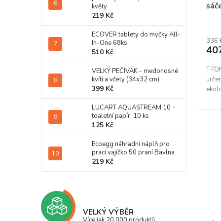
sáč
květy
219 Kč
Prům
hodn
ECOVER tablety do myčky All-
prod
336 
In-One 68ks
40
je
510 Kč
5,0
z
T-TOM
VELKÝ PEČIVÁK - medonosné
5
určen
kvítí a včely (34x32 cm)
hvěz
399 Kč
ekolo
LUCART AQUASTREAM 10 -
toaletní papír, 10 ks
125 Kč
Ecoegg náhradní náplň pro
prací vajíčko 50 praní Bavlna
219 Kč
VELKÝ VÝBĚR
Více jak 20 000 produktů