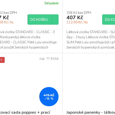
žka STANDARD 3 ks
vložka STANDARD 3 ks
Skladem
ěrné
ocení
Kč bez DPH
336 Kč bez DPH
uktu
7 Kč
407 Kč
DO KOŠÍKU
DO KO
0 Kč / ks
112.00 Kč / ks
ová vložka STANDARD - CLASSIC - 3
Látková vložka STANDARD - SLIM
 Mlsné pandyLátková vložka
šípy - 3 kusy Látková vložka S
diček.
DARD - CLASSIC Petit Lulu umožňuje
SLIM Petit Lulu umožňuje být i při
 při použití ženských hygienických
ženských hygienických pomůcek
ek, ohleduplná k...
k přírodě....
Kód:
TT 8558
CE
479 KČ
–15 %
ovací sada poppies + prací
Japonské panenky - látko