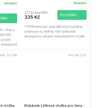
Skladem
Skladem
Průměrné
hodnocení
produktu
277 Kč bez DPH
DO KOŠÍKU
335 Kč
je
ŠÍKU
5,0
z
T-TOMI testovací sada látkových vložek je
 - Pírka a
5
určená pro ty, kteří by rádi vyzkoušeli
TANDARD -
hvězdiček.
ekologickou variantu menstruačních vložek.
 použití
, ohleduplná
Kód:
102786
Kód:
BB-2LVF
Bobánek Látková vložka pro ženy -
vá vložka