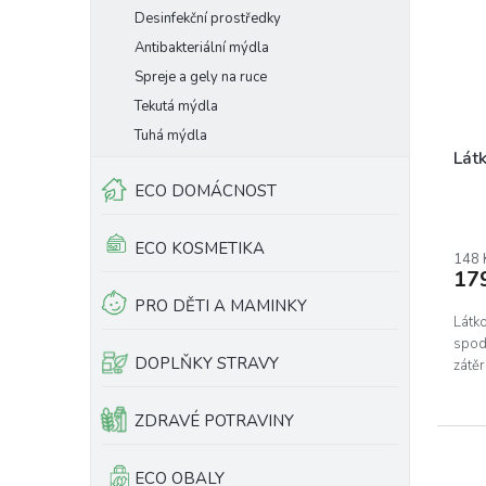
o
s
Desinfekční prostředky
d
p
Antibakteriální mýdla
u
r
Spreje a gely na ruce
k
o
t
Tekutá mýdla
d
ů
u
Tuhá mýdla
k
Lát
t
ECO DOMÁCNOST
ů
ECO KOSMETIKA
148 
17
PRO DĚTI A MAMINKY
Látk
spod
DOPLŇKY STRAVY
zátě
ZDRAVÉ POTRAVINY
ECO OBALY