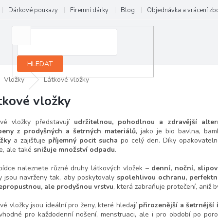
Dárkové poukazy
Firemní dárky
Blog
Objednávka a vrácení zb
HLEDAT
Vložky
Látkové vložky
tkové vložky
ové vložky představují
udržitelnou, pohodlnou a zdravější alter
beny z prodyšných a šetrných materiálů
, jako je bio bavlna, b
žky
a zajišťuje
příjemný pocit sucha
po celý den. Díky opakovateln
e, ale také
snižuje množství odpadu
.
ídce naleznete různé druhy látkových vložek –
denní, noční, slipov
y jsou navrženy tak, aby poskytovaly
spolehlivou ochranu, perfektn
epropustnou, ale prodyšnou vrstvu
, která zabraňuje protečení, aniž 
vé vložky jsou ideální pro ženy, které hledají
přirozenější a šetrnější 
vhodné pro každodenní nošení, menstruaci, ale i pro období po poro