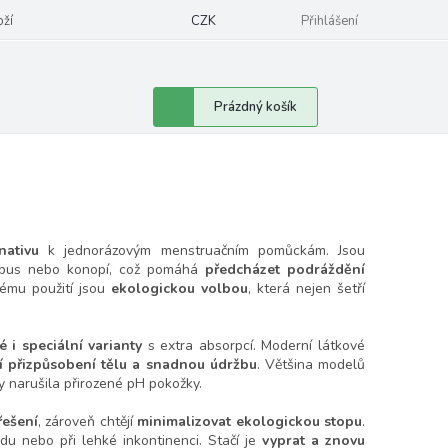
oží
CZK
Přihlášení
Nákupní
Prázdný košík
košík
nativu
k jednorázovým menstruačním pomůckám. Jsou
ambus nebo konopí, což pomáhá
předcházet podráždění
ému použití jsou
ekologickou volbou
, která nejen šetří
é i speciální varianty
s extra absorpcí. Moderní látkové
í přizpůsobení tělu a snadnou údržbu
. Většina modelů
by narušila přirozené pH pokožky.
řešení
, zároveň chtějí
minimalizovat ekologickou stopu
.
du nebo při lehké inkontinenci. Stačí je
vyprat a znovu