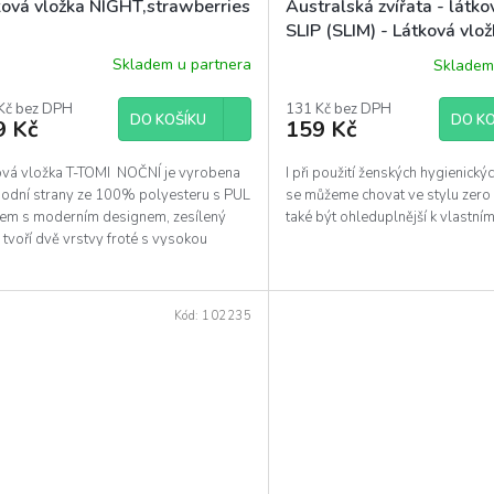
ková vložka NIGHT,strawberries
Australská zvířata - látko
SLIP (SLIM) - Látková vlo
ks
Skladem u partnera
Skladem
Průměrné
hodnocení
Kč bez DPH
produktu
131 Kč bez DPH
DO KOŠÍKU
DO KO
9 Kč
159 Kč
je
5,0
z
ová vložka T-TOMI NOČNÍ je vyrobena
I při použití ženských hygienick
5
podní strany ze 100% polyesteru s PUL
se můžeme chovat ve stylu zero
hvězdiček.
rem s moderním designem, zesílený
také být ohleduplnější k vlastním
 tvoří dvě vrstvy froté s vysokou
ží...
Kód:
102235