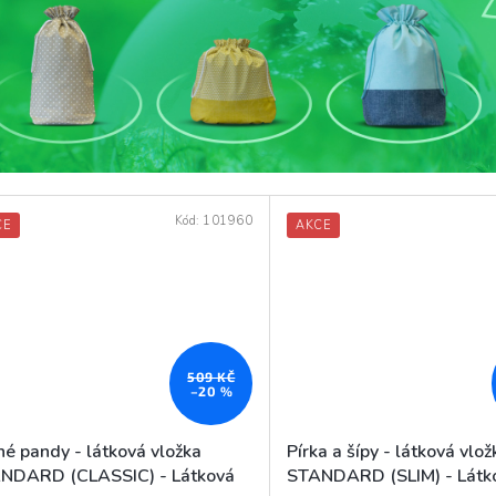
Kód:
101960
CE
AKCE
509 KČ
–20 %
né pandy - látková vložka
Pírka a šípy - látková vlož
NDARD (CLASSIC) - Látková
STANDARD (SLIM) - Látk