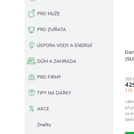
PRO MUŽE
PRO ZVÍŘATA
ÚSPORA VODY A ENERGIÍ
Dort
(SLI
DŮM A ZAHRADA
PRO FIRMY
355 
42
118.3
TIPY NA DÁRKY
Látko
při p
AKCE
se m
také 
Značky