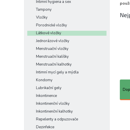
Intimní hygiena a sex
použí
e
Tampony
l
Nej
Vložky
Porodnické vložky
Látkové vložky
Jednorázové vložky
Menstruační vložky
Menstruační kalíšky
Menstruační kalhotky
Intimní mycí gely a mýdla
Kondomy
Ř
a
Lubrikační gely
Dop
z
Inkontinence
e
Inkontinenční vložky
n
V
Inkontinenční kalhotky
í
ý
Repelenty a odpuzovače
p
p
r
i
Dezinfekce