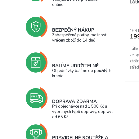
Lát
online
BEZPEČNÝ NÁKUP
164 
19
Zabezpečené platby, možnost
vrácení zboží do 14 dnů
Látk
ze s
zátě
BALÍME UDRŽITELNĚ
střed
Objednávky balíme do použitých
gramá
krabic
DOPRAVA ZDARMA
Při objednávce nad 1 500 Kč u
vybraných typů dopravy, doprava
od 65 Kč
PRAVIDELNÉ SOUTĚŽE A