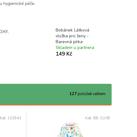
u hygienické péče.
Bobánek Látková
 DAY,
vložka pro ženy -
Barevná pírka
Skladem u partnera
149 Kč
127
položek celkem
Kód:
102943
Kód:
BB-2LVIB