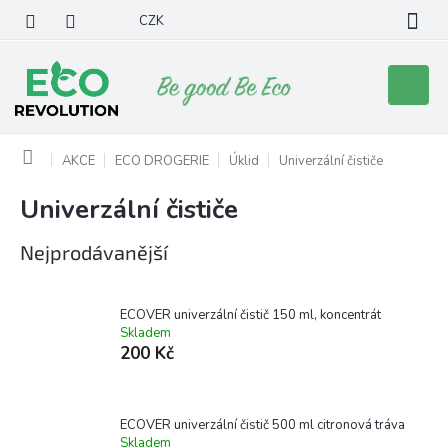
Přejít
CZK
na
obsah
Nákupní
košík
Domů
AKCE
ECO DROGERIE
Úklid
Univerzální čističe
Univerzální čističe
Nejprodávanější
ECOVER univerzální čistič 150 ml, koncentrát
Skladem
200 Kč
ECOVER univerzální čistič 500 ml citronová tráva
Skladem