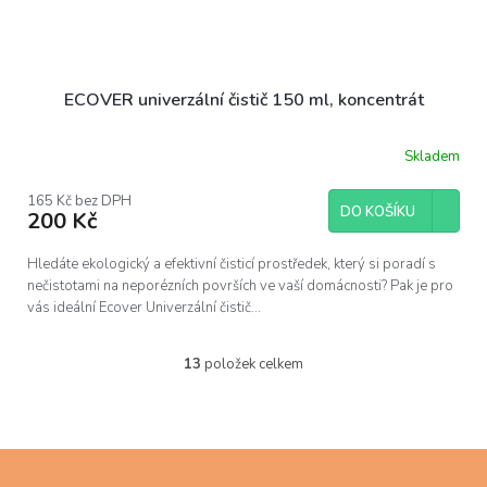
ECOVER univerzální čistič 150 ml, koncentrát
Skladem
165 Kč bez DPH
DO KOŠÍKU
200 Kč
Hledáte ekologický a efektivní čisticí prostředek, který si poradí s
nečistotami na neporézních površích ve vaší domácnosti? Pak je pro
vás ideální Ecover Univerzální čistič...
13
položek celkem
O
v
l
á
d
Z
a
á