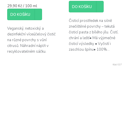
5,0
Měrná
29,90 Kč / 100 ml
z
DO KOŠÍKU
cena:
5
DO KOŠÍKU
hvězdiček.
Čisticí prostředek na silně
znečištěné povrchy – tekutá
Veganský, netoxický a
čisticí pasta z bílého jílu. Čistí,
dezinfekční víceúčelový čistič
chrání a leští• Má výjimečné
na různé povrchy s vůní
čisticí výsledky • Vyčistí i
citrusů. Náhradní náplň v
zaschlou špínu• 100%...
recyklovatelném sáčku.
Kód:
637