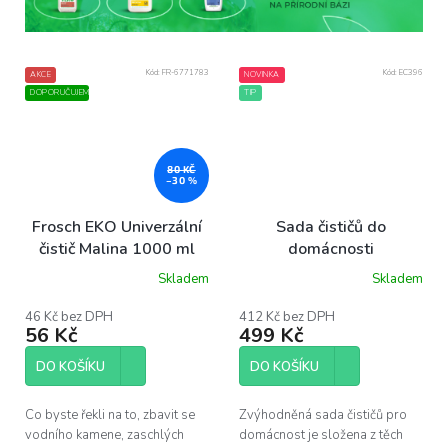
Kód:
FR-6771783
Kód:
EC396
AKCE
NOVINKA
DOPORUČUJEME
TIP
80 KČ
–30 %
Frosch EKO Univerzální
Sada čističů do
čistič Malina 1000 ml
domácnosti
Skladem
Skladem
46 Kč bez DPH
412 Kč bez DPH
56 Kč
499 Kč
DO KOŠÍKU
DO KOŠÍKU
Co byste řekli na to, zbavit se
Zvýhodněná sada čističů pro
vodního kamene, zaschlých
domácnost je složena z těch