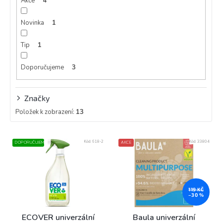
Akce
4
t
ů
Novinka
1
Tip
1
Doporučujeme
3
Značky
Položek k zobrazení:
13
V
Kód:
618-2
Kód:
33804
DOPORUČUJEME
AKCE
ý
p
i
s
p
119 KČ
–30 %
r
o
ECOVER univerzální
Baula univerzální