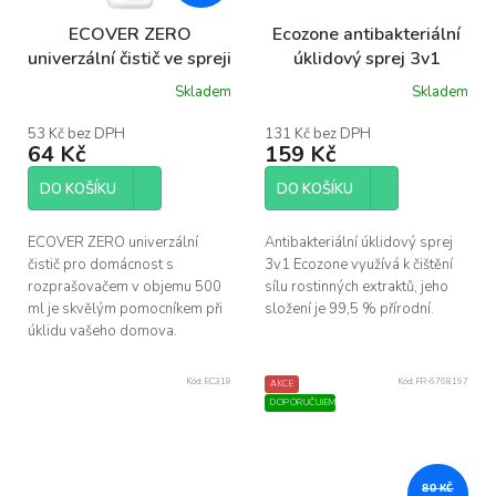
ECOVER ZERO
Ecozone antibakteriální
univerzální čistič ve spreji
úklidový sprej 3v1
500 ml
500ml
Skladem
Skladem
Průměrné
hodnocení
produktu
53 Kč bez DPH
131 Kč bez DPH
64 Kč
159 Kč
je
5,0
z
DO KOŠÍKU
DO KOŠÍKU
5
hvězdiček.
ECOVER ZERO univerzální
Antibakteriální úklidový sprej
čistič pro domácnost s
3v1 Ecozone využívá k čištění
rozprašovačem v objemu 500
sílu rostinných extraktů, jeho
ml je skvělým pomocníkem při
složení je 99,5 % přírodní.
úklidu vašeho domova.
Kód:
EC318
Kód:
FR-6768197
AKCE
DOPORUČUJEME
80 KČ