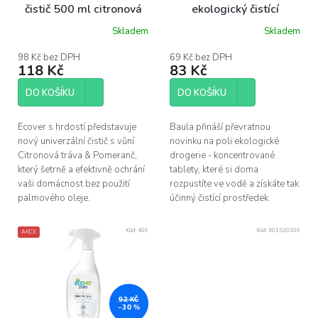
d
čistič 500 ml citronová
ekologický čistící
u
tráva
prostředek v tabletách 5
Skladem
Skladem
k
Průměrné
g. na 750 ml čisticího
hodnocení
t
prostředku
produktu
98 Kč bez DPH
69 Kč bez DPH
ů
118 Kč
83 Kč
je
5,0
z
DO KOŠÍKU
DO KOŠÍKU
5
hvězdiček.
Ecover s hrdostí představuje
Baula přináší převratnou
nový univerzální čistič s vůní
novinku na poli ekologické
Citronová tráva & Pomeranč,
drogerie - koncentrované
který šetrně a efektivně ochrání
tablety, které si doma
vaši domácnost bez použití
rozpustíte ve vodě a získáte tak
palmového oleje.
účinný čistící prostředek.
Kód:
409
Kód:
X01530306
AKCE
92 KČ
–30 %