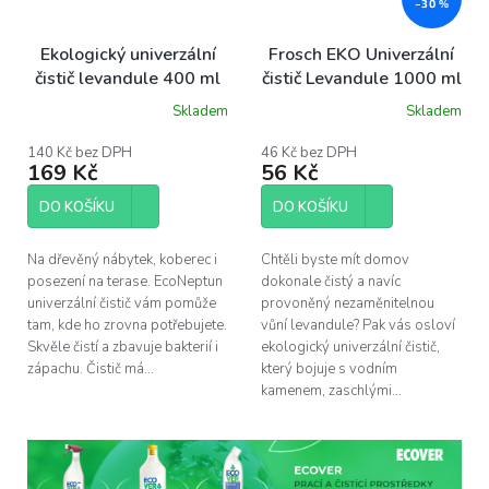
–30 %
Ekologický univerzální
Frosch EKO Univerzální
čistič levandule 400 ml
čistič Levandule 1000 ml
Skladem
Skladem
Průměrné
hodnocení
produktu
140 Kč bez DPH
46 Kč bez DPH
169 Kč
56 Kč
je
5,0
z
DO KOŠÍKU
DO KOŠÍKU
5
hvězdiček.
Na dřevěný nábytek, koberec i
Chtěli byste mít domov
posezení na terase. EcoNeptun
dokonale čistý a navíc
univerzální čistič vám pomůže
provoněný nezaměnitelnou
tam, kde ho zrovna potřebujete.
vůní levandule? Pak vás osloví
Skvěle čistí a zbavuje bakterií i
ekologický univerzální čistič,
zápachu. Čistič má...
který bojuje s vodním
kamenem, zaschlými...