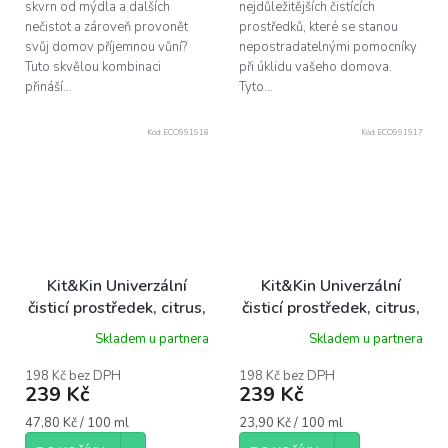
skvrn od mýdla a dalších
nejdůležitějších čistících
nečistot a zároveň provonět
prostředků, které se stanou
svůj domov příjemnou vůní?
nepostradatelnými pomocníky
Tuto skvělou kombinaci
při úklidu vašeho domova.
přináší...
Tyto...
Kód:
ECO991918
Kód:
ECO991917
Kit&Kin Univerzální
Kit&Kin Univerzální
čisticí prostředek, citrus,
čisticí prostředek, citrus,
500ml
náhradní náplň 1l
Skladem u partnera
Skladem u partnera
198 Kč bez DPH
198 Kč bez DPH
239 Kč
239 Kč
Měrná
Měrná
47,80 Kč / 100 ml
23,90 Kč / 100 ml
cena:
cena: