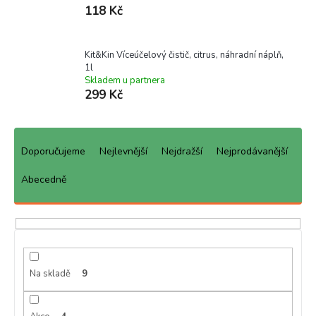
118 Kč
Kit&Kin Víceúčelový čistič, citrus, náhradní náplň,
1l
Skladem u partnera
299 Kč
Ř
a
Doporučujeme
Nejlevnější
Nejdražší
Nejprodávanější
z
e
Abecedně
n
í
p
r
o
d
Na skladě
9
u
k