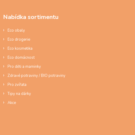
c
p
í
a
p
Nabídka sortimentu
t
r
í
v
Eco obaly
k
y
Eco drogerie
v
ý
Eco kosmetika
p
Eco domácnost
i
s
Pro děti a maminky
u
Zdravé potraviny / BIO potraviny
Pro zvířata
Tipy na dárky
Akce