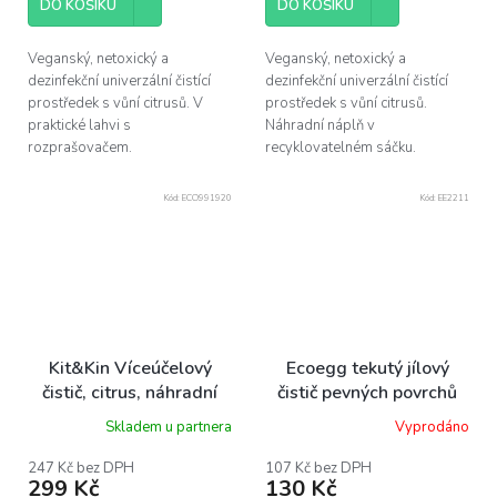
DO KOŠÍKU
DO KOŠÍKU
Veganský, netoxický a
Veganský, netoxický a
dezinfekční univerzální čistící
dezinfekční univerzální čistící
prostředek s vůní citrusů. V
prostředek s vůní citrusů.
praktické lahvi s
Náhradní náplň v
rozprašovačem.
recyklovatelném sáčku.
Kód:
ECO991920
Kód:
EE2211
Kit&Kin Víceúčelový
Ecoegg tekutý jílový
čistič, citrus, náhradní
čistič pevných povrchů
náplň, 1l
eukalyptus, 250 ml
Skladem u partnera
Vyprodáno
Průměrné
hodnocení
produktu
247 Kč bez DPH
107 Kč bez DPH
299 Kč
130 Kč
je