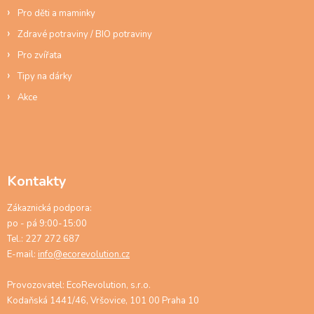
s
Pro děti a maminky
u
Zdravé potraviny / BIO potraviny
Pro zvířata
Tipy na dárky
Akce
Kontakty
Zákaznická podpora:
po - pá 9:00-15:00
Tel.: 227 272 687
E-mail:
info@ecorevolution.cz
Provozovatel: EcoRevolution, s.r.o.
Kodaňská 1441/46, Vršovice, 101 00 Praha 10