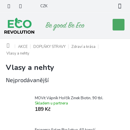
Přejít
CZK
na
obsah
Nákupní
košík
Domů
AKCE
DOPLŇKY STRAVY
Zdraví a krása
Vlasy a nehty
Vlasy a nehty
Nejprodávanější
MOVit Vápník Hořčík Zinek Biotin, 90 tbl.
Skladem u partnera
189 Kč
Epigemic Selen BioActive, 60 kapslí