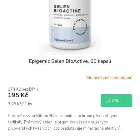
Epigemic Selen BioActive, 60 kapslí
Momentálně nedostupné
174 Kč bez DPH
195 Kč
DETAIL
Měrná
3,25 Kč / 1 ks
cena:
Podpořte svou štítnou žlázu, imunitu a ochranu před volnými
radikály. Prémiový selen je organicky vázán v sušených
pivovarských kvasnicích, což představuje mimořádně efektivní...