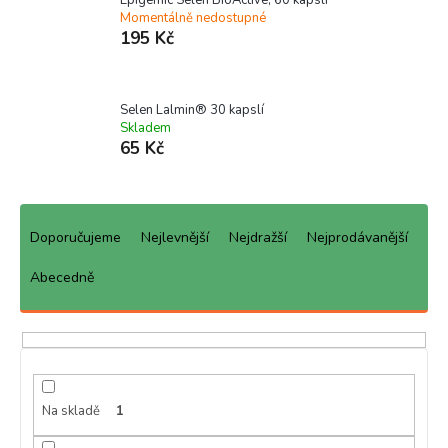
Momentálně nedostupné
195 Kč
Selen Lalmin® 30 kapslí
Skladem
65 Kč
Ř
a
Doporučujeme
Nejlevnější
Nejdražší
Nejprodávanější
z
e
Abecedně
n
í
p
r
o
d
Na skladě
1
u