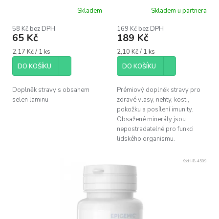
u
Skladem
Skladem u partnera
k
Průměrné
hodnocení
t
produktu
58 Kč bez DPH
169 Kč bez DPH
ů
65 Kč
189 Kč
je
5,0
Měrná
Měrná
2,17 Kč / 1 ks
2,10 Kč / 1 ks
z
cena:
cena:
5
DO KOŠÍKU
DO KOŠÍKU
hvězdiček.
Doplněk stravy s obsahem
Prémiový doplněk stravy pro
selen laminu
zdravé vlasy, nehty, kosti,
pokožku a posílení imunity.
Obsažené minerály jsou
nepostradatelné pro funkci
lidského organismu.
Kód:
HB-4509