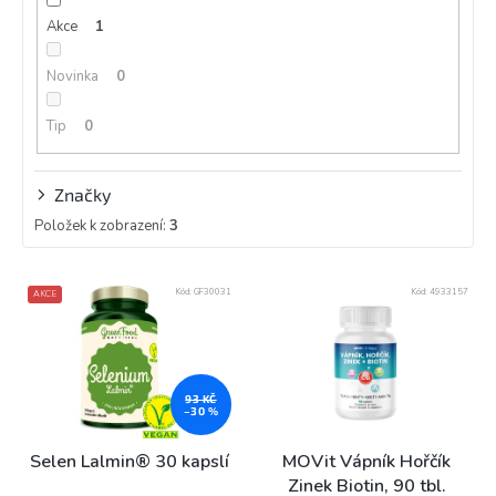
k
Akce
1
t
ů
Novinka
0
Tip
0
Značky
Položek k zobrazení:
3
V
Kód:
GF30031
Kód:
4933157
AKCE
ý
p
i
s
p
93 KČ
–30 %
r
o
Selen Lalmin® 30 kapslí
MOVit Vápník Hořčík
d
Zinek Biotin, 90 tbl.