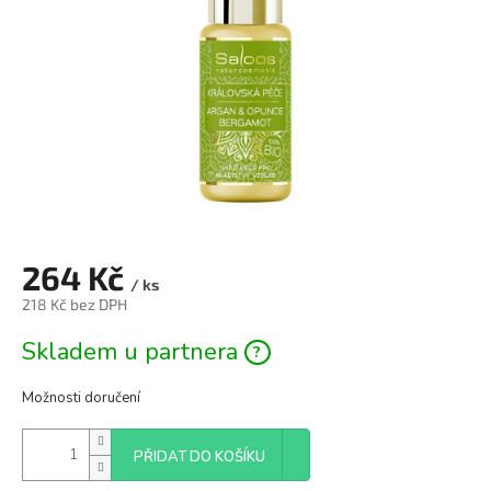
264 Kč
/ ks
218 Kč bez DPH
Měrná
Skladem u partnera
cena:
Možnosti doručení
PŘIDAT DO KOŠÍKU