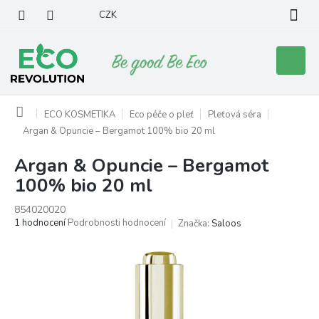
Přejít
CZK
na
obsah
Nákupní
košík
Domů
ECO KOSMETIKA
Eco péče o pleť
Pleťová séra
Argan & Opuncie – Bergamot 100% bio 20 ml
Argan & Opuncie – Bergamot
100% bio 20 ml
854020020
Průměrné
1 hodnocení
Podrobnosti hodnocení
Značka:
Saloos
hodnocení
produktu
je
5,0
z
5
hvězdiček.