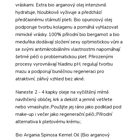
vráskami. Extra bio arganový olej intenzivně
hydratuje, hloubkově vyživuje a předchází
předčasnému stárnutí pleti. Bio opunciový olej
podporuje tvorbu kolagenu a pomáhá vyhlazovat
mimické vrásky. 100% přírodní bio bergamot a bio
meduňka dodávají složení sexy optimistickou vůni a
se svými antimikrobiálními vlastnostmi napomáhají
šetrné péči o problematickou pleť. Přirozenými
procesy vyrovnávají hladinu pH, regulují tvorbu
mazu a podporují buněčnou regeneraci pro
atraktivní, zářivý vzhled bez akné.
Naneste 2 - 4 kapky oleje na vyčištěný mírně
navlhčený obličej, krk a dekolt a jemně vetřete
nebo vmasírujte.;Použijte jej ráno jako podklad pod
make-up i večer jako regenerační péči.;Přírodní
alternativa k pleťovému krému.;
Bio Argania Spinosa Kernel Oil (Bio arganový