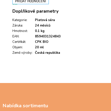
PŘIDAT HODNOCENÍ
V
Doplňkové parametry
ý
p
i
Kategorie
:
Pleťová séra
s
Záruka
:
24 měsíců
h
Hmotnost
:
0.1 kg
o
EAN
:
8594031324843
d
Certifikát
:
CPK BIO
n
Objem
:
20 ml
o
Země výroby
c
:
Česká republika
e
n
í
Z
á
p
a
Nabídka sortimentu
t