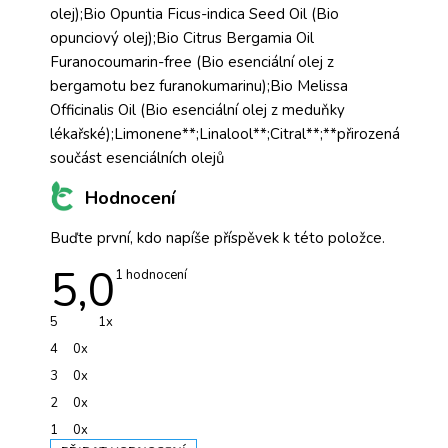
olej);Bio Opuntia Ficus-indica Seed Oil (Bio
opunciový olej);Bio Citrus Bergamia Oil
Furanocoumarin-free (Bio esenciální olej z
bergamotu bez furanokumarinu);Bio Melissa
Officinalis Oil (Bio esenciální olej z meduňky
lékařské);Limonene**;Linalool**;Citral**;**přirozená
součást esenciálních olejů
Hodnocení
Buďte první, kdo napíše příspěvek k této položce.
5,0
Průměrné
1 hodnocení
hodnocení
produktu
je
5
1x
5,0
z
4
0x
5
hvězdiček.
3
0x
2
0x
1
0x