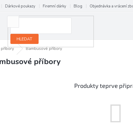
Dárkové poukazy
Firemní dárky
Blog
Objednávka a vrácení zb
HLEDAT
 příbory
Bambusové příbory
mbusové příbory
Produkty teprve přip