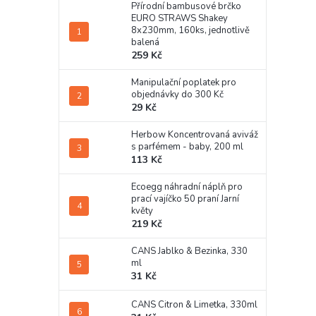
Přírodní bambusové brčko
EURO STRAWS Shakey
8x230mm, 160ks, jednotlivě
balená
259 Kč
Manipulační poplatek pro
objednávky do 300 Kč
29 Kč
Herbow Koncentrovaná aviváž
s parfémem - baby, 200 ml
113 Kč
Ecoegg náhradní náplň pro
prací vajíčko 50 praní Jarní
květy
219 Kč
CANS Jablko & Bezinka, 330
ml
31 Kč
CANS Citron & Limetka, 330ml