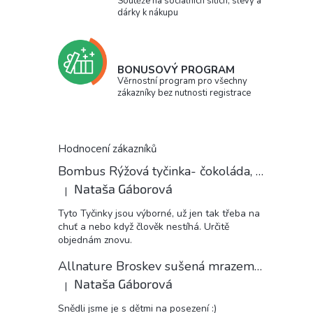
Soutěže na sociálních sítích, slevy a
dárky k nákupu
BONUSOVÝ PROGRAM
Věrnostní program pro všechny
zákazníky bez nutnosti registrace
Hodnocení zákazníků
Bombus Rýžová tyčinka- čokoláda, 18 g
Nataša Gáborová
|
Hodnocení produktu je 5 z 5 hvězdiček.
Tyto Tyčinky jsou výborné, už jen tak třeba na
chuť a nebo když člověk nestíhá. Určitě
objednám znovu.
Allnature Broskev sušená mrazem plátky, 15 g
Nataša Gáborová
|
Hodnocení produktu je 5 z 5 hvězdiček.
Snědli jsme je s dětmi na posezení :)