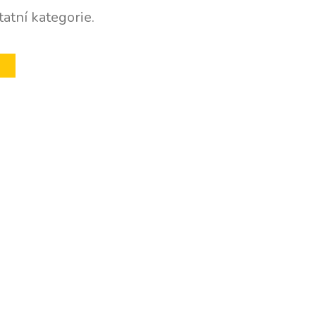
atní kategorie.
U