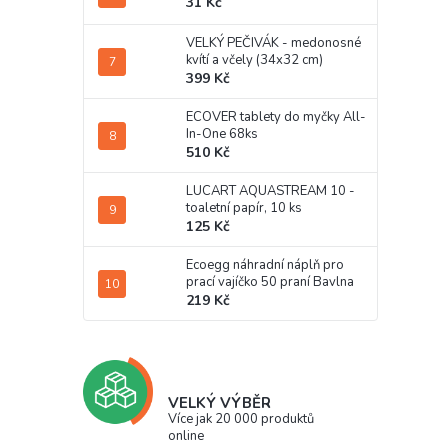
31 Kč
VELKÝ PEČIVÁK - medonosné
kvítí a včely (34x32 cm)
399 Kč
ECOVER tablety do myčky All-
In-One 68ks
510 Kč
LUCART AQUASTREAM 10 -
toaletní papír, 10 ks
125 Kč
Ecoegg náhradní náplň pro
prací vajíčko 50 praní Bavlna
219 Kč
VELKÝ VÝBĚR
Více jak 20 000 produktů
online