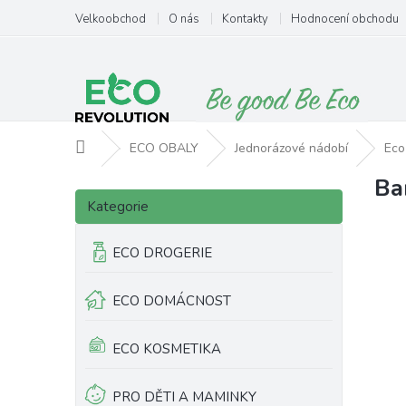
Přejít
Velkoobchod
O nás
Kontakty
Hodnocení obchodu
na
obsah
Domů
ECO OBALY
Jednorázové nádobí
Eco
Ba
P
Přeskočit
o
Kategorie
kategorie
s
t
ECO DROGERIE
r
a
ECO DOMÁCNOST
n
n
í
ECO KOSMETIKA
p
a
PRO DĚTI A MAMINKY
n