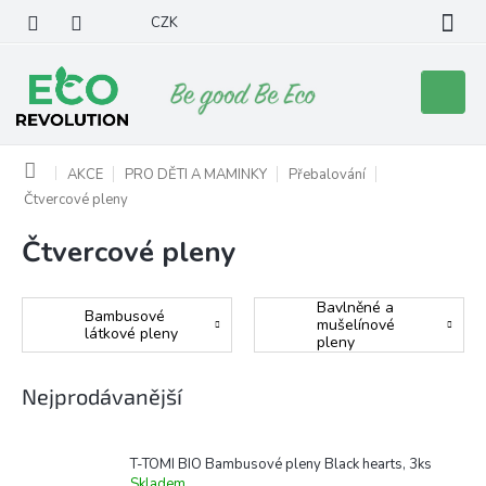
Přejít
CZK
na
obsah
Nákupní
košík
Domů
AKCE
PRO DĚTI A MAMINKY
Přebalování
Čtvercové pleny
Čtvercové pleny
Bavlněné a
Bambusové
mušelínové
látkové pleny
pleny
Nejprodávanější
T-TOMI BIO Bambusové pleny Black hearts, 3ks
Skladem