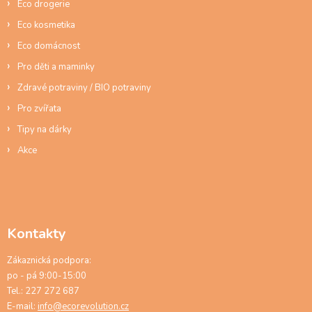
Eco drogerie
v
ý
Eco kosmetika
p
Eco domácnost
i
s
Pro děti a maminky
u
Zdravé potraviny / BIO potraviny
Pro zvířata
Tipy na dárky
Akce
Kontakty
Zákaznická podpora:
po - pá 9:00-15:00
Tel.: 227 272 687
E-mail:
info@ecorevolution.cz