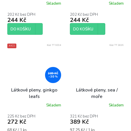
kuličky
Skladem
Skladem
Průměrné
Průměrné
hodnocení
hodnocení
produktu
produktu
202 Kč bez DPH
202 Kč bez DPH
244 Kč
244 Kč
je
je
5,0
5,0
z
z
DO KOŠÍKU
DO KOŠÍKU
5
5
hvězdiček.
hvězdiček.
Kód:
TT 6004
Kód:
TT 3836
AKCE
389 KČ
–30 %
Látkové pleny, ginkgo
Látkové pleny, sea /
leafs
moře
Skladem
Skladem
Průměrné
Průměrné
hodnocení
hodnocení
produktu
produktu
225 Kč bez DPH
321 Kč bez DPH
272 Kč
389 Kč
je
je
5,0
5,0
Měrná
Měrná
68 Kč / 1 ks
97,25 Kč / 1 ks
z
z