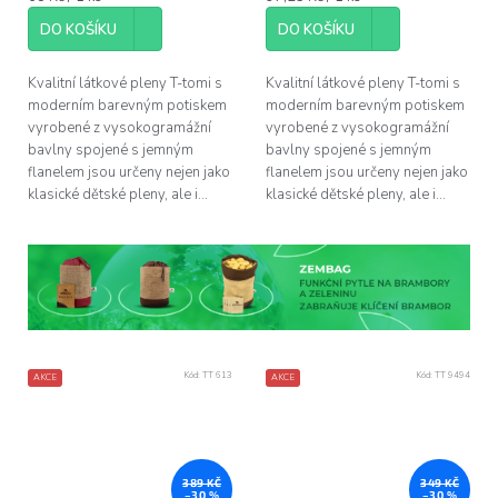
cena:
cena:
5
5
DO KOŠÍKU
DO KOŠÍKU
hvězdiček.
hvězdiček.
Kvalitní látkové pleny T-tomi s
Kvalitní látkové pleny T-tomi s
moderním barevným potiskem
moderním barevným potiskem
vyrobené z vysokogramážní
vyrobené z vysokogramážní
bavlny spojené s jemným
bavlny spojené s jemným
flanelem jsou určeny nejen jako
flanelem jsou určeny nejen jako
klasické dětské pleny, ale i...
klasické dětské pleny, ale i...
Kód:
TT 613
Kód:
TT 9494
AKCE
AKCE
389 KČ
349 KČ
–30 %
–30 %