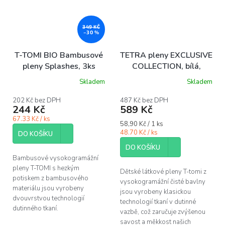
349 KČ
–30 %
T-TOMI BIO Bambusové
TETRA pleny EXCLUSIVE
pleny Splashes, 3ks
COLLECTION, bílá,
70x70, 10ks
Skladem
Skladem
Průměrné
hodnocení
produktu
202 Kč bez DPH
487 Kč bez DPH
244 Kč
589 Kč
je
5,0
67.33 Kč / ks
Měrná
58,90 Kč / 1 ks
z
cena:
48.70 Kč / ks
5
DO KOŠÍKU
hvězdiček.
DO KOŠÍKU
Bambusové vysokogramážní
pleny T-TOMI s hezkým
Dětské látkové pleny T-tomi z
potiskem z bambusového
vysokogramážní čisté bavlny
materiálu jsou vyrobeny
jsou vyrobeny klasickou
dvouvrstvou technologií
technologií tkaní v dutinné
dutinného tkaní.
vazbě, což zaručuje zvýšenou
savost a měkkost našich