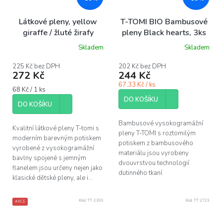
Látkové pleny, yellow
T-TOMI BIO Bambusové
giraffe / žluté žirafy
pleny Black hearts, 3ks
Skladem
Skladem
Průměrné
hodnocení
produktu
225 Kč bez DPH
202 Kč bez DPH
272 Kč
244 Kč
je
5,0
67.33 Kč / ks
Měrná
68 Kč / 1 ks
z
cena:
5
DO KOŠÍKU
DO KOŠÍKU
hvězdiček.
Bambusové vysokogramážní
Kvalitní látkové pleny T-tomi s
pleny T-TOMI s roztomilým
moderním barevným potiskem
potiskem z bambusového
vyrobené z vysokogramážní
materiálu jsou vyrobeny
bavlny spojené s jemným
dvouvrstvou technologií
flanelem jsou určeny nejen jako
dutinného tkaní.
klasické dětské pleny, ale i...
Kód:
TT-1366
Kód:
TT 2723
AKCE