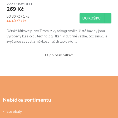
produktu
222 Kč bez DPH
269 Kč
je
5,0
Měrná
53,80 Kč / 1 ks
z
DO KOŠÍKU
cena:
44.40 Kč / ks
5
hvězdiček.
Dětské látkové pleny T-tomi z vysokogramážní čisté bavlny jsou
vyrobeny klasickou technologií tkaní v dutinné vazbě, což zaručuje
zvýšenou savost a měkkost našich látkových...
11
položek celkem
O
v
l
á
d
Z
a
á
c
p
í
a
p
Nabídka sortimentu
t
r
í
v
Eco obaly
k
y