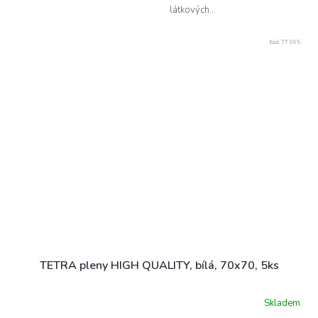
látkových...
Kód:
TT 965
TETRA pleny HIGH QUALITY, bílá, 70x70, 5ks
Skladem
Průměrné
hodnocení