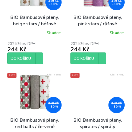
p
349 KČ
349 KČ
–30 %
–30 %
r
o
BIO Bambusové pleny,
BIO Bambusové pleny,
d
beige stars / béžové
pink stars / růžové
u
hvězdičky
hvězdičky
Skladem
Skladem
k
Průměrné
Průměrné
hodnocení
hodnocení
t
produktu
produktu
202 Kč bez DPH
202 Kč bez DPH
ů
244 Kč
244 Kč
je
je
5,0
5,0
z
z
DO KOŠÍKU
DO KOŠÍKU
5
5
hvězdiček.
hvězdiček.
Kód:
TT 3539
Kód:
TT 4512
AKCE
AKCE
349 KČ
349 KČ
–30 %
–30 %
BIO Bambusové pleny,
BIO Bambusové pleny,
red balls / červené
spirales / spirály