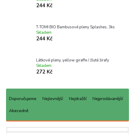
244 Kč
T-TOMI BIO Bambusové pleny Splashes, 3ks
Skladem
244 Kč
Látkové pleny, yellow giraffe / žluté žirafy
Skladem
272 Kč
Ř
a
Doporučujeme
Nejlevnější
Nejdražší
Nejprodávanější
z
e
Abecedně
n
í
p