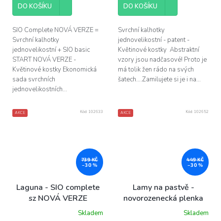
DO KOŠÍKU
DO KOŠÍKU
SIO Complete NOVÁ VERZE =
Svrchní kalhotky
Svrchní kalhotky
jednovelikostní - patent -
jednovelikostní + SIO basic
Květinové kostky Abstraktní
START NOVÁ VERZE -
vzory jsou nadčasové! Proto je
Květinové kostky Ekonomická
má tolik žen rádo na svých
sada svrchních
šatech….Zamilujete si je i na...
jednovelikostních...
Kód:
102633
Kód:
102652
AKCE
AKCE
739 KČ
449 KČ
–30 %
–30 %
Laguna - SIO complete
Lamy na pastvě -
sz NOVÁ VERZE
novorozenecká plenka
Skladem
Skladem