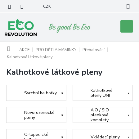
Přejít
CZK
na
obsah
Nákupní
košík
Domů
AKCE
PRO DĚTI A MAMINKY
Přebalování
Kalhotkové látkové pleny
Kalhotkové látkové pleny
Kalhotkové
Svrchní kalhotky
pleny UNI
AiO / SIO
Novorozenecké
plenkové
pleny
komplety
Ortopedické
Vkládací pleny