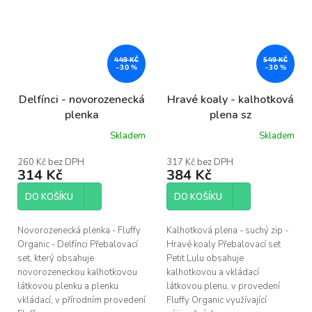
449 KČ
549 KČ
–30 %
–30 %
Delfínci - novorozenecká
Hravé koaly - kalhotková
plenka
plena sz
Skladem
Skladem
260 Kč bez DPH
317 Kč bez DPH
314 Kč
384 Kč
DO KOŠÍKU
DO KOŠÍKU
Novorozenecká plenka - Fluffy
Kalhotková plena - suchý zip -
Organic - Delfínci Přebalovací
Hravé koaly Přebalovací set
set, který obsahuje
Petit Lulu obsahuje
novorozeneckou kalhotkovou
kalhotkovou a vkládací
látkovou plenku a plenku
látkovou plenu, v provedení
vkládací, v přírodním provedení
Fluffy Organic využívající