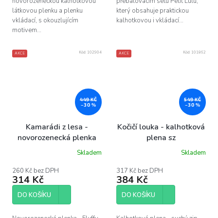
novorozeneckou kalhotkovou
přebalovacím setu Petit Lulu,
látkovou plenku a plenku
který obsahuje praktickou
vkládací, s okouzlujícím
kalhotkovou i vkládací...
motivem...
Kód:
102904
Kód:
101862
AKCE
AKCE
449 KČ
549 KČ
–30 %
–30 %
Kamarádi z lesa -
Kočičí louka - kalhotková
novorozenecká plenka
plena sz
Skladem
Skladem
260 Kč bez DPH
317 Kč bez DPH
314 Kč
384 Kč
DO KOŠÍKU
DO KOŠÍKU