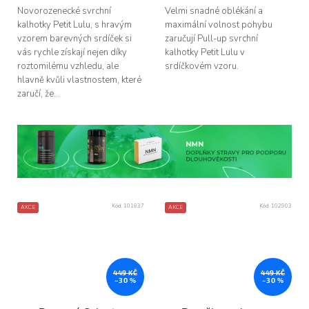
hvězdiček.
hvězdiček.
Novorozenecké svrchní
Velmi snadné oblékání a
kalhotky Petit Lulu, s hravým
maximální volnost pohybu
vzorem barevných srdíček si
zaručují Pull-up svrchní
vás rychle získají nejen díky
kalhotky Petit Lulu v
roztomilému vzhledu, ale
srdíčkovém vzoru.
hlavně kvůli vlastnostem, které
zaručí, že...
Kód:
101837
Kód:
102903
AKCE
AKCE
449 KČ
449 KČ
–30 %
–30 %