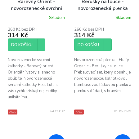
Barevný Orient -
Berušky na louce -
novorozenecké svrchní
novorozenecká plenka
kalhotky
Skladem
Skladem
260 Kč bez DPH
260 Kč bez DPH
314 Kč
314 Kč
DO KOŠÍKU
DO KOŠÍKU
Novorozenecké svrchní
Novorozenecká plenka - Fluffy
kalhotky - Barevný orient
Organic - Berušky na louce
Orientální vzory si snadno
Přebalovací set, který obsahuje
oblíbíte! Novorozenecké
novorozeneckou kalhotkovou
svrchní kalhotky Petit Lulu si
bambusovou látkovou plenku a
vás rychle získají nejen díky
plenku vkládací, s hravým...
unikátnímu...
Kód:
TT 4147
Kód:
BB-16NVR
AKCE
AKCE