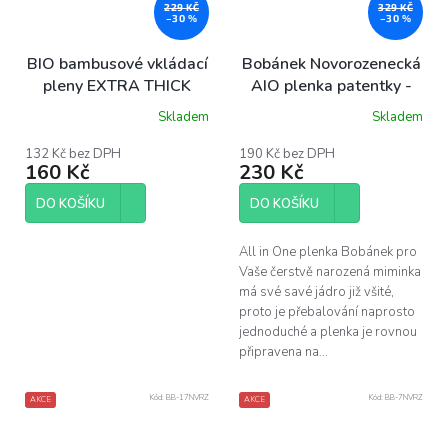
229 KČ
329 KČ
–30 %
–30 %
BIO bambusové vkládací
Bobánek Novorozenecká
pleny EXTRA THICK
AIO plenka patentky -
Růžová zvířátka
Skladem
Skladem
Průměrné
hodnocení
produktu
132 Kč bez DPH
190 Kč bez DPH
160 Kč
230 Kč
je
4,0
z
DO KOŠÍKU
DO KOŠÍKU
5
hvězdiček.
All in One plenka Bobánek pro
Vaše čerstvě narozená miminka
má své savé jádro již všité,
proto je přebalování naprosto
jednoduché a plenka je rovnou
připravena na...
Kód:
BB-17NVRZ
Kód:
BB-7NVRZ
AKCE
AKCE