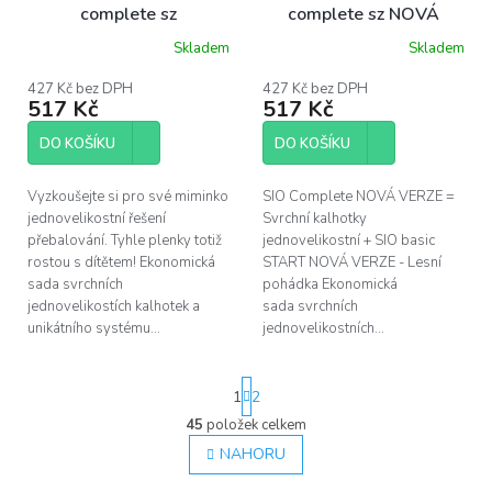
complete sz
complete sz NOVÁ
VERZE
Skladem
Skladem
427 Kč bez DPH
427 Kč bez DPH
517 Kč
517 Kč
DO KOŠÍKU
DO KOŠÍKU
Vyzkoušejte si pro své miminko
SIO Complete NOVÁ VERZE =
jednovelikostní řešení
Svrchní kalhotky
přebalování. Tyhle plenky totiž
jednovelikostní + SIO basic
rostou s dítětem! Ekonomická
START NOVÁ VERZE - Lesní
sada svrchních
pohádka Ekonomická
jednovelikostích kalhotek a
sada svrchních
unikátního systému...
jednovelikostních...
S
1
2
t
r
45
položek celkem
O
á
v
NAHORU
n
l
k