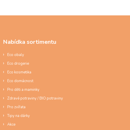
á
o
d
v
á
a
n
c
Z
í
í
á
p
p
r
a
v
Nabídka sortimentu
t
k
í
y
Eco obaly
v
ý
Eco drogerie
p
Eco kosmetika
i
s
Eco domácnost
u
Pro děti a maminky
Zdravé potraviny / BIO potraviny
Pro zvířata
Tipy na dárky
Akce