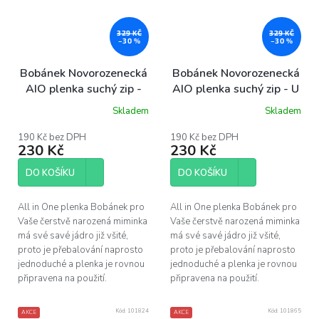
329 KČ
329 KČ
–30 %
–30 %
Bobánek Novorozenecká
Bobánek Novorozenecká
AIO plenka suchý zip -
AIO plenka suchý zip - U
Racek a tuleň
moře
Skladem
Skladem
190 Kč bez DPH
190 Kč bez DPH
230 Kč
230 Kč
DO KOŠÍKU
DO KOŠÍKU
All in One plenka Bobánek pro
All in One plenka Bobánek pro
Vaše čerstvě narozená miminka
Vaše čerstvě narozená miminka
má své savé jádro již všité,
má své savé jádro již všité,
proto je přebalování naprosto
proto je přebalování naprosto
jednoduché a plenka je rovnou
jednoduché a plenka je rovnou
připravena na použití.
připravena na použití.
Kód:
101824
Kód:
101865
AKCE
AKCE