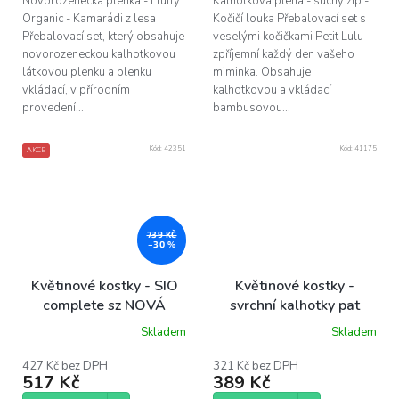
Novorozenecká plenka - Fluffy
Kalhotková plena - suchý zip -
Organic - Kamarádi z lesa
Kočičí louka Přebalovací set s
Přebalovací set, který obsahuje
veselými kočičkami Petit Lulu
novorozeneckou kalhotkovou
zpříjemní každý den vašeho
látkovou plenku a plenku
miminka. Obsahuje
vkládací, v přírodním
kalhotkovou a vkládací
provedení...
bambusovou...
Kód:
42351
Kód:
41175
AKCE
739 KČ
–30 %
Květinové kostky - SIO
Květinové kostky -
complete sz NOVÁ
svrchní kalhotky pat
VERZE
Skladem
Skladem
427 Kč bez DPH
321 Kč bez DPH
517 Kč
389 Kč