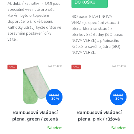
DO KOŠÍKU
Abdukční kalhotky T-TOMI jsou
speciálně vyvinuté pro děti,
kterým bylo ortopedem
SIO basic START NOVÁ
doporučeno široké balení.
VERZE je speciální vkládací
Kalhotky udržují kyčle dítěte ve
plena, která se skládá z
správném postavení díky
plenkové základny (SIO basic
všité...
NOVÁ VERZE) a připínacího
Krátkého savého jádra (SIO)
NOVÁ VERZE.
Kód:
TT 4239
Kód:
TT 4192
AKCE
AKCE
169 KČ
169 KČ
–30 %
–30 %
Bambusová vkládací
Bambusová vkládací
plena, green / zelená
plena, pink / růžová
Skladem
Skladem
Průměrné
Průměrné
hodnocení
hodnocení