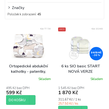
Značky
Položek k zobrazení:
45
V
Kód:
TT 736
Kód:
102443
AKCE
ý
p
i
s
p
2 672 KČ
–30 %
r
o
Ortopedické abdukční
6 ks SIO basic START
d
kalhotky - patentky,
NOVÁ VERZE
u
bears (3-6kg)
Skladem
Skladem
k
Průměrné
hodnocení
t
produktu
495 Kč bez DPH
1 545 Kč bez DPH
ů
599 Kč
1 870 Kč
je
5,0
Měrná
311,67 Kč / 1 ks
z
DO KOŠÍKU
cena:
257.50 Kč / ks
5
hvězdiček.