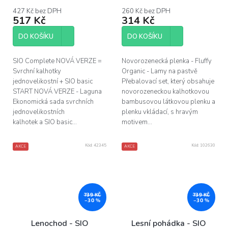
427 Kč bez DPH
260 Kč bez DPH
517 Kč
314 Kč
DO KOŠÍKU
DO KOŠÍKU
SIO Complete NOVÁ VERZE =
Novorozenecká plenka - Fluffy
Svrchní kalhotky
Organic - Lamy na pastvě
jednovelikostní + SIO basic
Přebalovací set, který obsahuje
START NOVÁ VERZE - Laguna
novorozeneckou kalhotkovou
Ekonomická sada svrchních
bambusovou látkovou plenku a
jednovelikostních
plenku vkládací, s hravým
kalhotek a SIO basic...
motivem...
Kód:
42345
Kód:
102630
AKCE
AKCE
739 KČ
739 KČ
–30 %
–30 %
Lenochod - SIO
Lesní pohádka - SIO