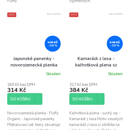
Fluffy...
výjimečných...
Kód:
102655
Kód:
102896
AKCE
AKCE
449 KČ
549 KČ
–30 %
–30 %
Japonské panenky -
Kamarádi z lesa -
novorozenecká plenka
kalhotková plena sz
Skladem
Skladem
260 Kč bez DPH
317 Kč bez DPH
314 Kč
384 Kč
DO KOŠÍKU
DO KOŠÍKU
Novorozenecká plenka - Fluffy
Kalhotková plena - suchý zip -
Organic - Japonské panenky
Kamarádi z lesa Motiv veselých
Přebalovací set, který obsahuje
kamarádů z lesa si oblíbíte na