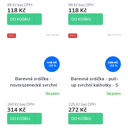
produktu
produktu
98 Kč bez DPH
98 Kč bez DPH
118 Kč
118 Kč
je
je
5,0
5,0
z
z
DO KOŠÍKU
DO KOŠÍKU
5
5
hvězdiček.
hvězdiček.
Kód:
102547
Kód:
102722
AKCE
AKCE
449 KČ
389 KČ
–30 %
–30 %
Barevná srdíčka -
Barevná srdíčka - pull-
novorozenecké svrchní
up svrchní kalhotky - S
kalhotky
Skladem
Skladem
Průměrné
Průměrné
hodnocení
hodnocení
produktu
produktu
260 Kč bez DPH
225 Kč bez DPH
314 Kč
272 Kč
je
je
5,0
5,0
z
z
DO KOŠÍKU
DO KOŠÍKU
5
5