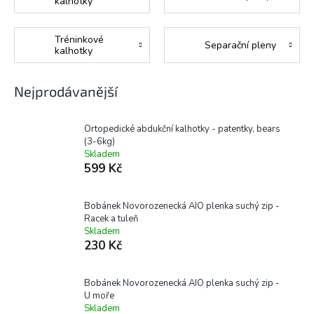
kalhotky
Tréninkové
Separační pleny
kalhotky
Nejprodávanější
Ortopedické abdukční kalhotky - patentky, bears
(3-6kg)
Skladem
599 Kč
Bobánek Novorozenecká AIO plenka suchý zip -
Racek a tuleň
Skladem
230 Kč
Bobánek Novorozenecká AIO plenka suchý zip -
U moře
Skladem