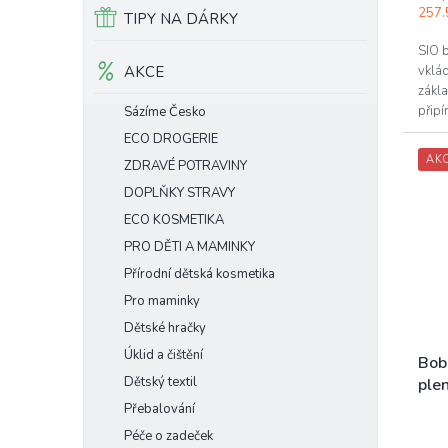
z
cena:
257.5
TIPY NA DÁRKY
5
hvěz
SIO 
AKCE
vklád
zákl
připí
Sázíme Česko
NOVÁ
ECO DROGERIE
AK
ZDRAVÉ POTRAVINY
DOPLŇKY STRAVY
ECO KOSMETIKA
PRO DĚTI A MAMINKY
Přírodní dětská kosmetika
Pro maminky
Dětské hračky
Úklid a čištění
Bob
Dětský textil
plen
Přebalování
Péče o zadeček