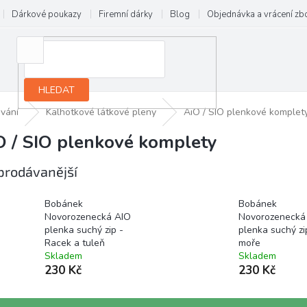
Dárkové poukazy
Firemní dárky
Blog
Objednávka a vrácení zb
HLEDAT
vání
Kalhotkové látkové pleny
AiO / SIO plenkové komplet
O / SIO plenkové komplety
prodávanější
Bobánek
Bobánek
Novorozenecká AIO
Novorozenecká
plenka suchý zip -
plenka suchý zi
Racek a tuleň
moře
Skladem
Skladem
230 Kč
230 Kč