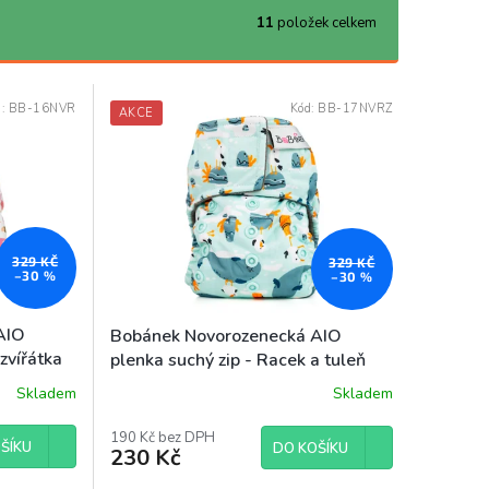
11
položek celkem
d:
BB-16NVR
Kód:
BB-17NVRZ
AKCE
329 KČ
329 KČ
–30 %
–30 %
AIO
Bobánek Novorozenecká AIO
zvířátka
plenka suchý zip - Racek a tuleň
Skladem
Skladem
190 Kč bez DPH
ŠÍKU
DO KOŠÍKU
230 Kč