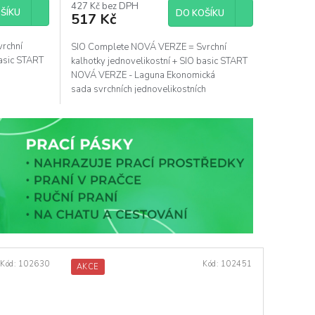
427 Kč bez DPH
ŠÍKU
DO KOŠÍKU
517 Kč
rchní
SIO Complete NOVÁ VERZE = Svrchní
basic START
kalhotky jednovelikostní + SIO basic START
y
NOVÁ VERZE - Laguna Ekonomická
sada svrchních jednovelikostních
kalhotek a SIO basic...
Kód:
102630
Kód:
102451
AKCE