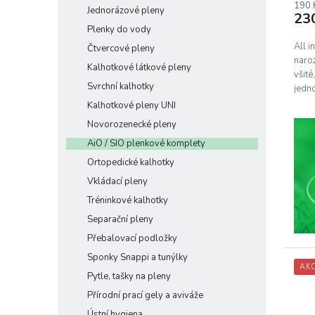
190 
Jednorázové pleny
23
Plenky do vody
All 
Čtvercové pleny
naro
Kalhotkové látkové pleny
všité
Svrchní kalhotky
jedn
na po
Kalhotkové pleny UNI
Novorozenecké pleny
AiO / SIO plenkové komplety
Ortopedické kalhotky
Vkládací pleny
Tréninkové kalhotky
Separační pleny
Přebalovací podložky
Sponky Snappi a tunýlky
AK
Pytle, tašky na pleny
Přírodní prací gely a aviváže
Ústní hygiena