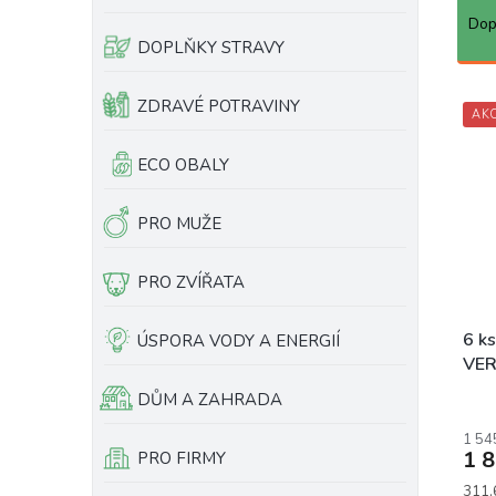
a
e
Dop
z
l
DOPLŇKY STRAVY
e
n
V
ZDRAVÉ POTRAVINY
í
AK
ý
p
p
ECO OBALY
r
i
o
s
d
p
PRO MUŽE
u
r
k
o
PRO ZVÍŘATA
t
d
ů
u
k
6 k
ÚSPORA VODY A ENERGIÍ
t
VER
ů
DŮM A ZAHRADA
Prům
hodn
1 54
prod
1 
PRO FIRMY
je
5,0
Měrn
311,6