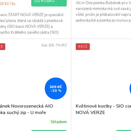
DO KOŠÍKU
All in One plenka Bobánek pro V
0 Kč / ks
narozená miminka má své savé já
diček.
všité, proto je přebalování napr
basic START NOVÁ VERZE je speciální
jednoduché a plenka je rovnou 
ací plena, která se skládá z plenkové
na...
adny (SIO basic NOVÁ VERZE) a
nacího Krátkého savého jádra (SIO)
 VERZE.
Kód:
BB-7NVRZ
CE
AKCE
329 KČ
–30 %
ánek Novorozenecká AIO
Květinové kostky - SIO c
ka suchý zip - U moře
NOVÁ VERZE
Skladem