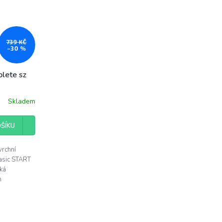
739 KČ
–30 %
plete sz
Skladem
ŠÍKU
rchní
basic START
ká
h