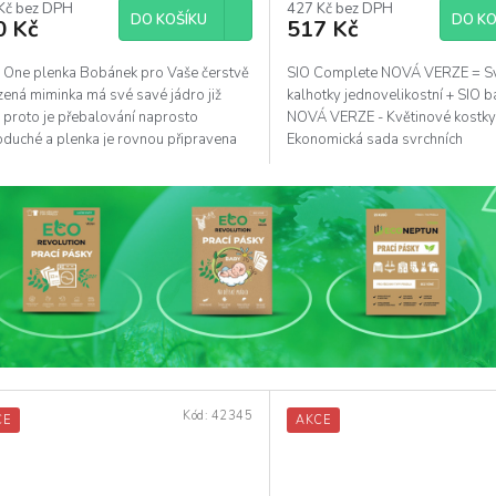
Kč bez DPH
427 Kč bez DPH
DO KOŠÍKU
DO KO
0 Kč
517 Kč
in One plenka Bobánek pro Vaše čerstvě
SIO Complete NOVÁ VERZE = Sv
zená miminka má své savé jádro již
kalhotky jednovelikostní + SIO 
, proto je přebalování naprosto
NOVÁ VERZE - Květinové kostk
oduché a plenka je rovnou připravena
Ekonomická sada svrchních
užití.
jednovelikostních...
Kód:
42345
CE
AKCE