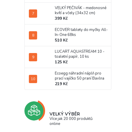
VELKÝ PEČIVÁK - medonosné
kvítí a včely (34x32 cm)
399 Kč
ECOVER tablety do myčky All-
In-One 68ks
510 Kč
LUCART AQUASTREAM 10 -
toaletní papír, 10 ks
125 Kč
Ecoegg náhradní náplň pro
prací vajíčko 50 praní Bavlna
219 Kč
VELKÝ VÝBĚR
Více jak 20 000 produktů
online