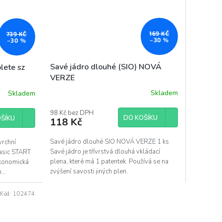
169 KČ
739 KČ
–30 %
–30 %
Savé jádro dlouhé (SIO) NOVÁ
lete sz
VERZE
Skladem
Skladem
98 Kč bez DPH
DO KOŠÍKU
ŠÍKU
118 Kč
Savé jádro dlouhé SIO NOVÁ VERZE 1 ks
rchní
Savé jádro je třívrstvá dlouhá vkládací
basic START
plena, které má 1 patentek. Používá se na
konomická
zvýšení savosti jiných plen.
...
Kód:
102474