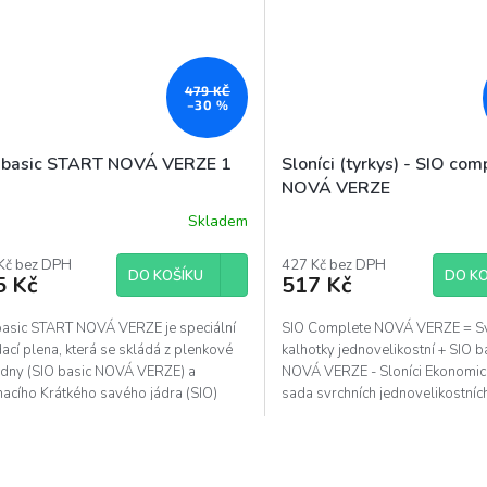
479 KČ
–30 %
 basic START NOVÁ VERZE 1
Sloníci (tyrkys) - SIO com
NOVÁ VERZE
Skladem
ěrné
ocení
uktu
Kč bez DPH
427 Kč bez DPH
DO KOŠÍKU
DO KO
5 Kč
517 Kč
basic START NOVÁ VERZE je speciální
SIO Complete NOVÁ VERZE = Sv
ací plena, která se skládá z plenkové
kalhotky jednovelikostní + SIO 
diček.
adny (SIO basic NOVÁ VERZE) a
NOVÁ VERZE - Sloníci Ekonomic
nacího Krátkého savého jádra (SIO)
sada svrchních jednovelikostníc
 VERZE....
kalhotek a SIO...
O
v
l