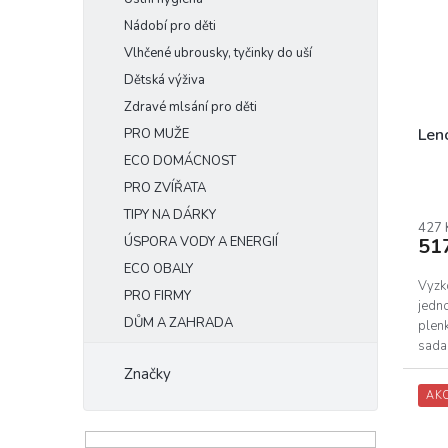
Nádobí pro děti
Vlhčené ubrousky, tyčinky do uší
Dětská výživa
Zdravé mlsání pro děti
Len
PRO MUŽE
ECO DOMÁCNOST
PRO ZVÍŘATA
TIPY NA DÁRKY
427 
51
ÚSPORA VODY A ENERGIÍ
ECO OBALY
Vyzk
PRO FIRMY
jedno
DŮM A ZAHRADA
plenk
sada 
uniká
Značky
AK