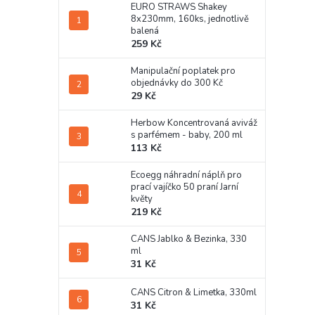
EURO STRAWS Shakey
8x230mm, 160ks, jednotlivě
balená
259 Kč
Manipulační poplatek pro
objednávky do 300 Kč
29 Kč
Herbow Koncentrovaná aviváž
s parfémem - baby, 200 ml
113 Kč
Ecoegg náhradní náplň pro
prací vajíčko 50 praní Jarní
květy
219 Kč
CANS Jablko & Bezinka, 330
ml
31 Kč
CANS Citron & Limetka, 330ml
31 Kč