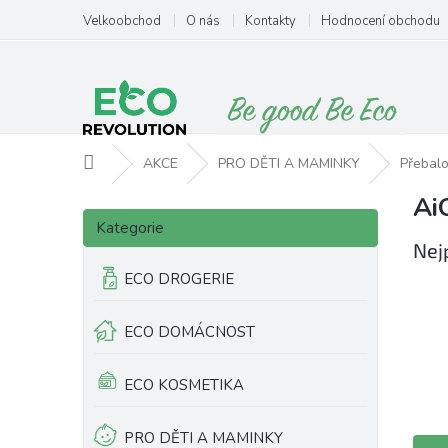
Přejít
Velkoobchod
O nás
Kontakty
Hodnocení obchodu
na
obsah
Domů
AKCE
PRO DĚTI A MAMINKY
Přebalo
Ai
P
Přeskočit
o
Kategorie
kategorie
s
Nej
t
ECO DROGERIE
r
a
ECO DOMÁCNOST
n
n
í
ECO KOSMETIKA
p
a
PRO DĚTI A MAMINKY
Ř
n