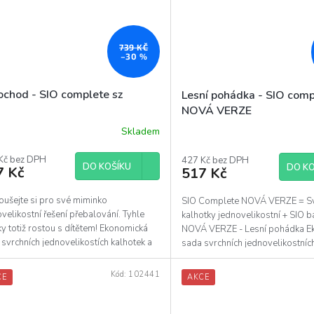
739 KČ
–30 %
ochod - SIO complete sz
Lesní pohádka - SIO comp
NOVÁ VERZE
Skladem
Kč bez DPH
427 Kč bez DPH
DO KOŠÍKU
DO KO
7 Kč
517 Kč
oušejte si pro své miminko
SIO Complete NOVÁ VERZE = Sv
velikostní řešení přebalování. Tyhle
kalhotky jednovelikostní + SIO 
y totiž rostou s dítětem! Ekonomická
NOVÁ VERZE - Lesní pohádka E
svrchních jednovelikostích kalhotek a
sada svrchních jednovelikostních
tního systému...
Kód:
102441
CE
AKCE