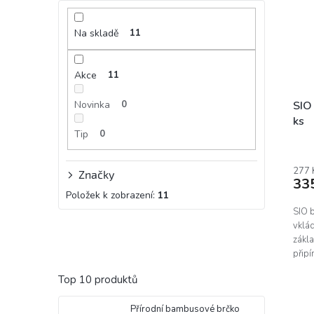
Na skladě
11
Akce
11
Novinka
0
SIO
ks
Tip
0
Prům
hodn
prod
277 
Značky
33
je
Položek k zobrazení:
11
4,0
z
SIO 
5
vklád
hvěz
zákl
připí
NOVÁ
Top 10 produktů
Přírodní bambusové brčko