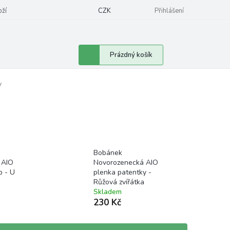
oží
CZK
Přihlášení
Nákupní
Prázdný košík
košík
y
Bobánek
 AIO
Novorozenecká AIO
p - U
plenka patentky -
Růžová zvířátka
Skladem
230 Kč