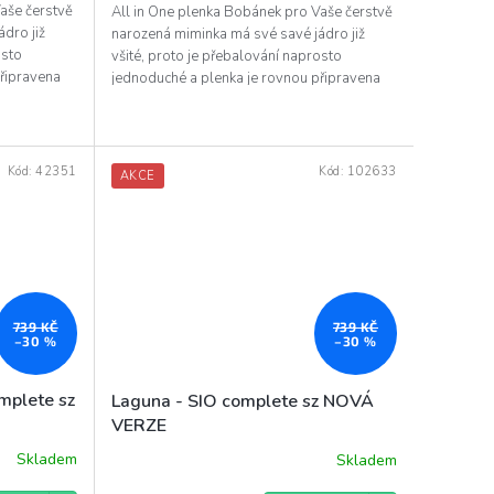
aše čerstvě
All in One plenka Bobánek pro Vaše čerstvě
dro již
narozená miminka má své savé jádro již
osto
všité, proto je přebalování naprosto
připravena
jednoduché a plenka je rovnou připravena
na použití.
Kód:
42351
Kód:
102633
AKCE
739 KČ
739 KČ
–30 %
–30 %
omplete sz
Laguna - SIO complete sz NOVÁ
VERZE
Skladem
Skladem