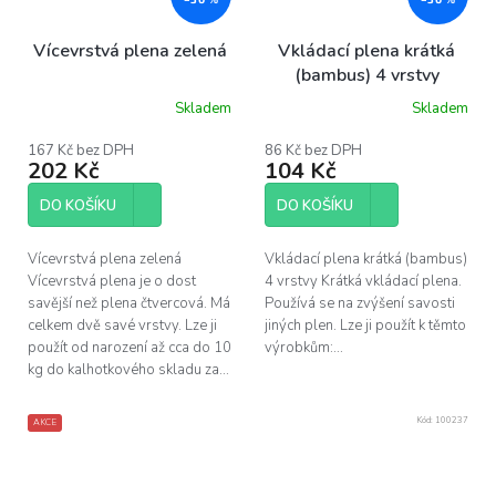
Vícevrstvá plena zelená
Vkládací plena krátká
(bambus) 4 vrstvy
Skladem
Skladem
167 Kč bez DPH
86 Kč bez DPH
202 Kč
104 Kč
DO KOŠÍKU
DO KOŠÍKU
Vícevrstvá plena zelená
Vkládací plena krátká (bambus)
Vícevrstvá plena je o dost
4 vrstvy Krátká vkládací plena.
savější než plena čtvercová. Má
Používá se na zvýšení savosti
celkem dvě savé vrstvy. Lze ji
jiných plen. Lze ji použít k těmto
použít od narození až cca do 10
výrobkům:...
kg do kalhotkového skladu za...
Kód:
100237
AKCE