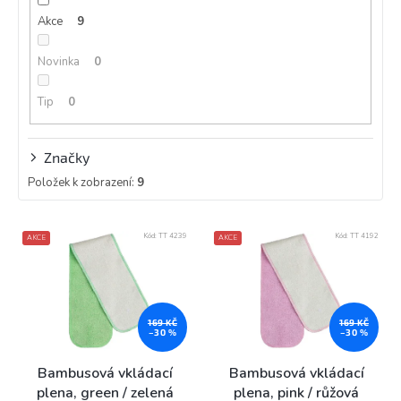
k
Akce
9
t
ů
Novinka
0
Tip
0
Značky
Položek k zobrazení:
9
V
Kód:
TT 4239
Kód:
TT 4192
AKCE
AKCE
ý
p
i
s
p
169 KČ
169 KČ
–30 %
–30 %
r
o
Bambusová vkládací
Bambusová vkládací
d
plena, green / zelená
plena, pink / růžová