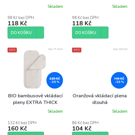
u
Skladem
Skladem
k
Průměrné
Průměrné
hodnocení
hodnocení
t
produktu
produktu
98 Kč bez DPH
98 Kč bez DPH
ů
118 Kč
118 Kč
je
je
5,0
5,0
z
z
DO KOŠÍKU
DO KOŠÍKU
5
5
hvězdiček.
hvězdiček.
Kód:
TT 4147
Kód:
100235
AKCE
AKCE
229 KČ
149 KČ
–30 %
–30 %
BIO bambusové vkládací
Oranžová vkládací plena
pleny EXTRA THICK
dlouhá
Skladem
Skladem
Průměrné
hodnocení
produktu
132 Kč bez DPH
86 Kč bez DPH
160 Kč
104 Kč
je
4,0