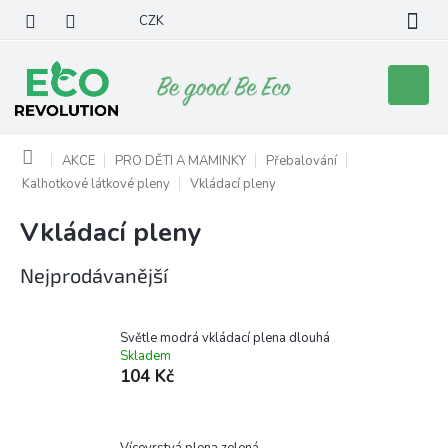
Přejít
CZK
na
obsah
Nákupní
košík
Domů
AKCE
PRO DĚTI A MAMINKY
Přebalování
Kalhotkové látkové pleny
Vkládací pleny
Vkládací pleny
Nejprodávanější
Světle modrá vkládací plena dlouhá
Skladem
104 Kč
Vícevrstvá plena zelená