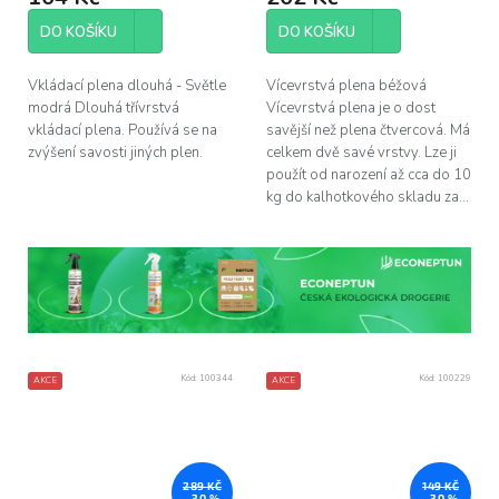
DO KOŠÍKU
DO KOŠÍKU
Vkládací plena dlouhá - Světle
Vícevrstvá plena béžová
modrá Dlouhá třívrstvá
Vícevrstvá plena je o dost
vkládací plena. Používá se na
savější než plena čtvercová. Má
zvýšení savosti jiných plen.
celkem dvě savé vrstvy. Lze ji
použít od narození až cca do 10
kg do kalhotkového skladu za...
Kód:
100344
Kód:
100229
AKCE
AKCE
289 KČ
149 KČ
–30 %
–30 %