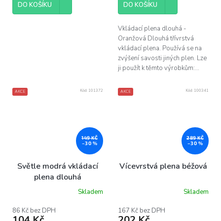
z
DO KOŠÍKU
DO KOŠÍKU
5
hvězdiček.
Vkládací plena dlouhá -
Oranžová Dlouhá třívrstvá
vkládací plena. Používá se na
zvýšení savosti jiných plen. Lze
ji použít k těmto výrobkům:...
Kód:
101372
Kód:
100341
AKCE
AKCE
149 KČ
289 KČ
–30 %
–30 %
Světle modrá vkládací
Vícevrstvá plena béžová
plena dlouhá
Skladem
Skladem
86 Kč bez DPH
167 Kč bez DPH
104 Kč
202 Kč