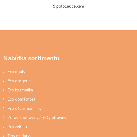
9
položek celkem
O
v
l
á
d
Z
a
á
c
p
í
a
p
Nabídka sortimentu
t
r
í
v
Eco obaly
k
y
Eco drogerie
v
ý
Eco kosmetika
p
Eco domácnost
i
s
Pro děti a maminky
u
Zdravé potraviny / BIO potraviny
Pro zvířata
Tipy na dárky