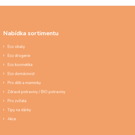
n
í
Z
á
p
a
Nabídka sortimentu
t
í
Eco obaly
Eco drogerie
Eco kosmetika
Eco domácnost
Pro děti a maminky
Zdravé potraviny / BIO potraviny
Pro zvířata
Tipy na dárky
Akce