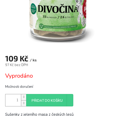
109 Kč
/ ks
97 Kč bez DPH
Měrná
Vyprodáno
cena:
Možnosti doručení
PŘIDAT DO KOŠÍKU
Sušenky z jeleního masa z českých lesů