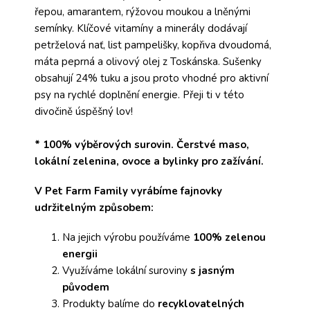
řepou, amarantem, rýžovou moukou a lněnými
semínky. Klíčové vitamíny a minerály dodávají
petrželová nať, list pampelišky, kopřiva dvoudomá,
máta peprná a olivový olej z Toskánska. Sušenky
obsahují 24% tuku a jsou proto vhodné pro aktivní
psy na rychlé doplnění energie. Přeji ti v této
divočině úspěšný lov!
* 100% výběrových surovin. Čerstvé maso,
lokální zelenina, ovoce a bylinky pro zažívání.
V Pet Farm Family vyrábíme fajnovky
udržitelným způsobem:
Na jejich výrobu používáme
100% zelenou
energii
Využíváme lokální suroviny
s jasným
původem
Produkty balíme do
recyklovatelných