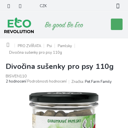
Přejít
CZK
na
obsah
Nákupní
košík
Domů
PRO ZVÍŘATA
Psi
Pamlsky
Divočina sušenky pro psy 110g
Divočina sušenky pro psy 110g
BISVEN110
Průměrné
2 hodnocení
Podrobnosti hodnocení
Značka:
Pet Farm Family
hodnocení
produktu
je
5,0
z
5
hvězdiček.