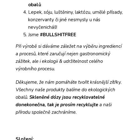
obalů
Lepek, sóju, luštěniny, laktózu, umělé přísady,
konzervanty či jiné nesmysly u nás
nevyčenicháš!
Jsme
#BULLSHITFREE
Při výrobě si dáváme záležet na výběru ingrediencí
a procesů, které zaručují nejen gastronomický
zážitek, ale i ekologii & udržitelnost celého
výrobního procesu.
Děkujeme, že nám pomáháte tvořit krásnější zítřky.
Všechny naše produkty balíme do ekologických
obalů.
Skleněné dózy jsou recyklovatelné
donekonečna, tak je prosím recyklujte
a naši
přírodu společně zachráníme.
Složení: