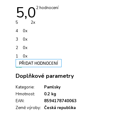
5,0
Průměrné
2 hodnocení
hodnocení
produktu
je
5
2x
5,0
z
4
0x
5
hvězdiček.
3
0x
2
0x
1
0x
PŘIDAT HODNOCENÍ
V
Doplňkové parametry
ý
p
i
Kategorie
:
Pamlsky
s
Hmotnost
:
0.2 kg
h
EAN
:
8594178740063
o
Země výroby
:
Česká republika
d
n
o
c
e