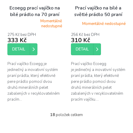
Ecoegg prací vajíčko na
Prací vajíčko na bílé a
bílé prádlo na 70 praní
světlé prádlo 50 praní
vůně levandule
Jarní květy
Momentálně
Momentálně nedostupné
Průměrné
nedostupné
hodnocení
produktu
275 Kč bez DPH
256 Kč bez DPH
333 Kč
310 Kč
je
4,9
z
DETAIL
DETAIL
5
hvězdiček.
Prací vajíčko Ecoegg je
Prací vajíčko Ecoegg
jedinečný a inovativní systém
je jedinečný a inovativní systém
praní prádla, který efektivně
praní prádla, který efektivně
pere prádlo pomocí dvou
pere prádlo pomocí dvou
druhů minerálních pelet
druhů minerálních pelet
zabalených v recyklovatelném
zabalených v recyklovatelném
pracím...
pracím vajíčku....
18
položek celkem
O
v
l