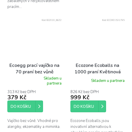
zabalených v recyklovatelném
pracím...
Kód:
EE2010_BEZ2
Kód:
ECOX01531785
Ecoegg prací vajíčko na
Ecozone Ecoballs na
70 praní bez vůně
1000 praní Květinová
vůně
Skladem u
Skladem u partnera
Průměrné
partnera
hodnocení
produktu
313 Kč bez DPH
826 Kč bez DPH
379 Kč
999 Kč
je
4,6
z
DO KOŠÍKU
DO KOŠÍKU
5
hvězdiček.
Vajíčko bez vůně. Vhodné pro
Ecozone Ecoballs jsou
alergiky, ekzematiky a miminka.
inovativní alternativou k