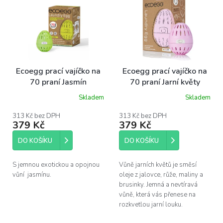
ý
p
i
s
p
r
o
Ecoegg prací vajíčko na
Ecoegg prací vajíčko na
d
70 praní Jasmín
70 praní Jarní květy
u
Skladem
Skladem
k
Průměrné
hodnocení
t
produktu
313 Kč bez DPH
313 Kč bez DPH
ů
379 Kč
379 Kč
je
4,2
z
DO KOŠÍKU
DO KOŠÍKU
5
hvězdiček.
S jemnou exotickou a opojnou
Vůně jarních květů je směsí
vůní jasmínu.
oleje z jalovce, růže, maliny a
brusinky. Jemná a nevtíravá
vůně, která vás přenese na
rozkvetlou jarní louku.