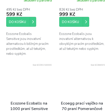
Skladem u partnera
Skladem u partnera
495 Kč bez DPH
826 Kč bez DPH
599 Kč
999 Kč
DO KOŠÍKU
DO KOŠÍKU
Ecozone Ecoballs
Ecozone Ecoballs jsou
Sensitive jsou inovativní
inovativní alternativou k
alternativou k běžným pracím
obvyklým pracím prostředkům,
prostředkům, ať už tekutým,
ať už tekutým nebo sypkým.
nebo sypkým.
Kód:
ECOX01530009
Kód:
ECO88605
Ecozone Ecoballs na
Ecoegg prací vajíčko na
1000 praní Sensitive
70 praní Pomerančové