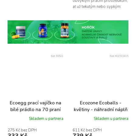
obvyklým pracím prostředkům,
ať už tekutým nebo sypkým.
Kód:
55521
Kód:
X01531815
Ecoegg prací vajíčko na
Ecozone Ecoballs -
bílé prádlo na 70 praní
květiny - náhradní náplň
vůně jasmínu
1000 praní
Skladem u partnera
Skladem u partnera
275 Kč bez DPH
611 Kč bez DPH
333 Kč
739 Kč