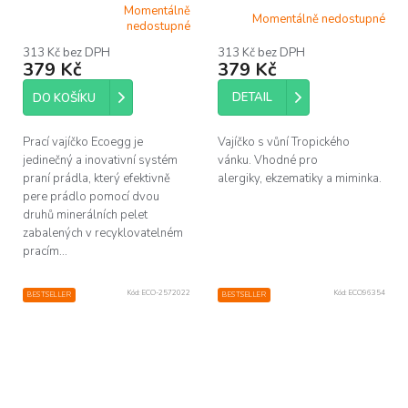
Momentálně
Momentálně nedostupné
Průměrné
nedostupné
hodnocení
produktu
313 Kč bez DPH
313 Kč bez DPH
379 Kč
379 Kč
je
5,0
z
DETAIL
DO KOŠÍKU
5
hvězdiček.
Prací vajíčko Ecoegg je
Vajíčko s vůní Tropického
jedinečný a inovativní systém
vánku. Vhodné pro
praní prádla, který efektivně
alergiky, ekzematiky a miminka.
pere prádlo pomocí dvou
druhů minerálních pelet
zabalených v recyklovatelném
pracím...
Kód:
ECO-2572022
Kód:
ECO96354
BESTSELLER
BESTSELLER