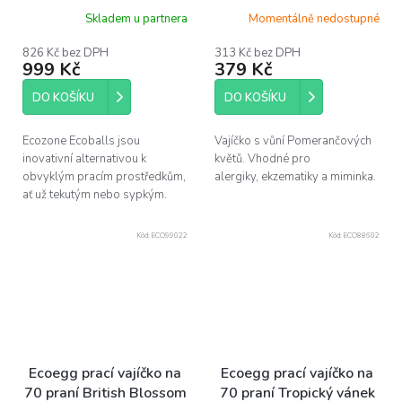
květy
Skladem u partnera
Momentálně nedostupné
826 Kč bez DPH
313 Kč bez DPH
999 Kč
379 Kč
DO KOŠÍKU
DO KOŠÍKU
Ecozone Ecoballs jsou
Vajíčko s vůní Pomerančových
inovativní alternativou k
květů. Vhodné pro
obvyklým pracím prostředkům,
alergiky, ekzematiky a miminka.
ať už tekutým nebo sypkým.
Kód:
ECO99022
Kód:
ECO88602
Ecoegg prací vajíčko na
Ecoegg prací vajíčko na
70 praní British Blossom
70 praní Tropický vánek