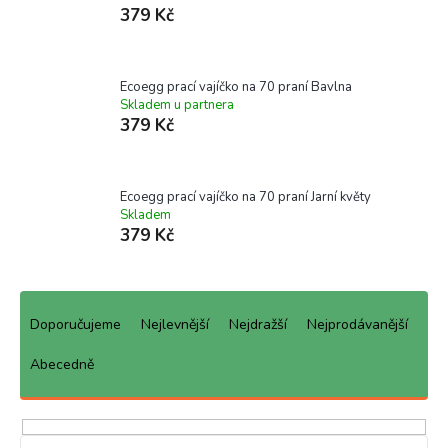
379 Kč
Ecoegg prací vajíčko na 70 praní Bavlna
Skladem u partnera
379 Kč
Ecoegg prací vajíčko na 70 praní Jarní květy
Skladem
379 Kč
Ř
a
Doporučujeme
Nejlevnější
Nejdražší
Nejprodávanější
z
e
Abecedně
n
í
p