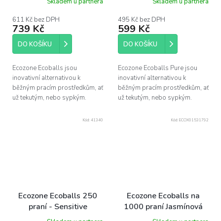
Skladem u partnera
Skladem u partnera
611 Kč bez DPH
495 Kč bez DPH
739 Kč
599 Kč
DO KOŠÍKU
DO KOŠÍKU
Ecozone Ecoballs jsou
Ecozone Ecoballs Pure jsou
inovativní alternativou k
inovativní alternativou k
běžným pracím prostředkům, ať
běžným pracím prostředkům, ať
už tekutým, nebo sypkým.
už tekutým, nebo sypkým.
Kód:
41340
Kód:
ECOX01531792
Ecozone Ecoballs 250
Ecozone Ecoballs na
praní - Sensitive
1000 praní Jasmínová
vůně