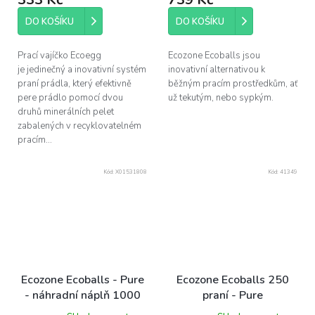
DO KOŠÍKU
DO KOŠÍKU
Prací vajíčko Ecoegg
Ecozone Ecoballs jsou
je jedinečný a inovativní systém
inovativní alternativou k
praní prádla, který efektivně
běžným pracím prostředkům, ať
pere prádlo pomocí dvou
už tekutým, nebo sypkým.
druhů minerálních pelet
zabalených v recyklovatelném
pracím...
Kód:
X01531808
Kód:
41349
Ecozone Ecoballs - Pure
Ecozone Ecoballs 250
- náhradní náplň 1000
praní - Pure
praní