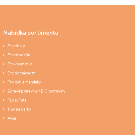
á
d
Z
a
á
c
p
í
a
p
Nabídka sortimentu
t
r
í
v
Eco obaly
k
y
Eco drogerie
v
ý
Eco kosmetika
p
Eco domácnost
i
s
Pro děti a maminky
u
Zdravé potraviny / BIO potraviny
Pro zvířata
Tipy na dárky
Akce