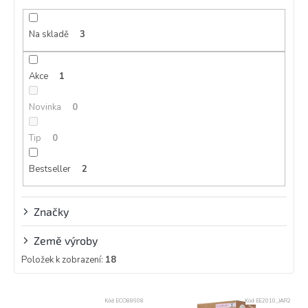
r
o
d
Na skladě
3
u
k
Akce
1
t
ů
Novinka
0
Tip
0
Bestseller
2
Značky
Země výroby
Položek k zobrazení:
18
V
Kód:
ECO88608
Kód:
EE2010_JAR2