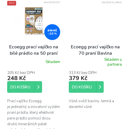
Kód:
ECO96357
Kód:
EE2010_BAV2
AKCE
310 KČ
–20 %
Ecoegg prací vajíčko na
Ecoegg prací vajíčko na
bílé prádlo na 50 praní
70 praní Bavlna
svěží bavlna
Skladem u
Skladem
Průměrné
partnera
hodnocení
produktu
205 Kč bez DPH
313 Kč bez DPH
248 Kč
379 Kč
je
3,8
z
DO KOŠÍKU
DO KOŠÍKU
5
hvězdiček.
Prací vajíčko Ecoegg
Vůně svěží bavlny. Jemná a
je jedinečný a inovativní systém
decentní vůně.
praní prádla, který efektivně
pere prádlo pomocí dvou
druhů minerálních pelet