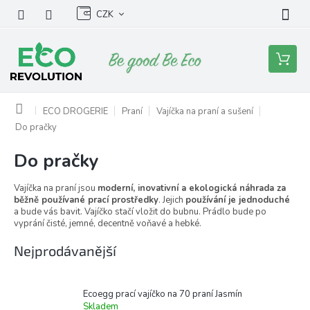
Přejít
CZK
na
obsah
Nákupní
košík
Domů
ECO DROGERIE
Praní
Vajíčka na praní a sušení
Do pračky
Do pračky
Vajíčka na praní
jsou
moderní, inovativní a ekologická náhrada za
běžně používané prací prostředky
. Jejich
používání je jednoduché
a bude vás bavit. Vajíčko stačí vložit do bubnu. Prádlo bude po
vyprání
čisté, jemné, decentně voňavé a hebké.
Nejprodávanější
Ecoegg prací vajíčko na 70 praní Jasmín
Skladem