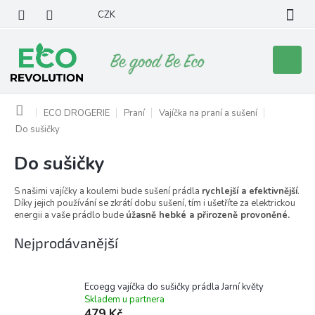
Přejít
CZK
na
obsah
Nákupní
košík
Domů
ECO DROGERIE
Praní
Vajíčka na praní a sušení
Do sušičky
Do sušičky
S našimi vajíčky a koulemi bude sušení prádla
rychlejší a efektivnější
.
Díky jejich používání se zkrátí dobu sušení, tím i ušetříte za elektrickou
energii a vaše prádlo bude
úžasně hebké a přirozeně provoněné.
Nejprodávanější
Ecoegg vajíčka do sušičky prádla Jarní květy
Skladem u partnera
479 Kč