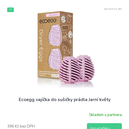
Kód:
EE2014_JAR
TIP
Ecoegg vajíčka do sušičky prádla Jarní květy
Skladem u partnera
Průměrné
hodnocení
produktu
396 Kč bez DPH