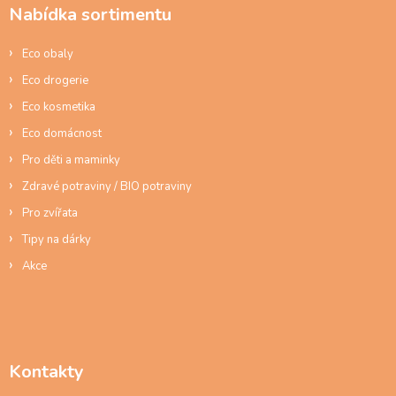
a
p
Nabídka sortimentu
t
r
í
v
Eco obaly
k
y
Eco drogerie
v
ý
Eco kosmetika
p
Eco domácnost
i
s
Pro děti a maminky
u
Zdravé potraviny / BIO potraviny
Pro zvířata
Tipy na dárky
Akce
Kontakty