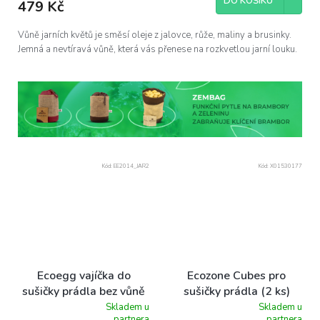
DO KOŠÍKU
je
479 Kč
4,8
z
Vůně jarních květů je směsí oleje z jalovce, růže, maliny a brusinky.
5
Jemná a nevtíravá vůně, která vás přenese na rozkvetlou jarní louku.
hvězdiček.
Kód:
EE2014_JAR2
Kód:
X01530177
Ecoegg vajíčka do
Ecozone Cubes pro
sušičky prádla bez vůně
sušičky prádla (2 ks)
Skladem u
Skladem u
Průměrné
Průměrné
partnera
partnera