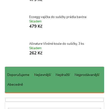
Ecoegg vajíčka do sušičky prádla bavlna
Skladem
479 Kč
Allnature Vlněné koule do sušičky, 3 ks
Skladem
262 Kč
Ř
a
Doporučujeme
Nejlevnější
Nejdražší
Nejprodávanější
z
e
Abecedně
n
í
p
r