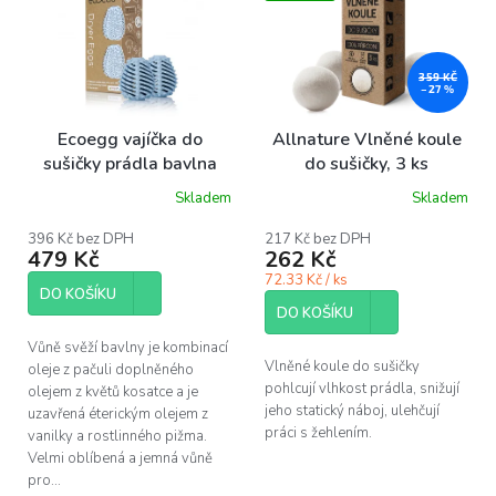
p
i
s
p
359 KČ
–27 %
r
o
Ecoegg vajíčka do
Allnature Vlněné koule
d
sušičky prádla bavlna
do sušičky, 3 ks
u
Skladem
Skladem
k
Průměrné
Průměrné
hodnocení
hodnocení
t
produktu
produktu
396 Kč bez DPH
217 Kč bez DPH
ů
479 Kč
262 Kč
je
je
4,1
5,0
72.33 Kč / ks
z
z
DO KOŠÍKU
5
5
DO KOŠÍKU
hvězdiček.
hvězdiček.
Vůně svěží bavlny je kombinací
Vlněné koule do sušičky
oleje z pačuli doplněného
pohlcují vlhkost prádla, snižují
olejem z květů kosatce a je
jeho statický náboj, ulehčují
uzavřená éterickým olejem z
práci s žehlením.
vanilky a rostlinného pižma.
Velmi oblíbená a jemná vůně
pro...