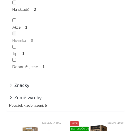
o
d
Na skladě
2
u
k
Akce
1
t
ů
Novinka
0
Tip
1
Doporučujeme
1
Značky
Země výroby
Položek k zobrazení:
5
V
Kód:
EE2014_BAV
Kód:
AN-11060
AKCE
ý
DOPORUČUJEME