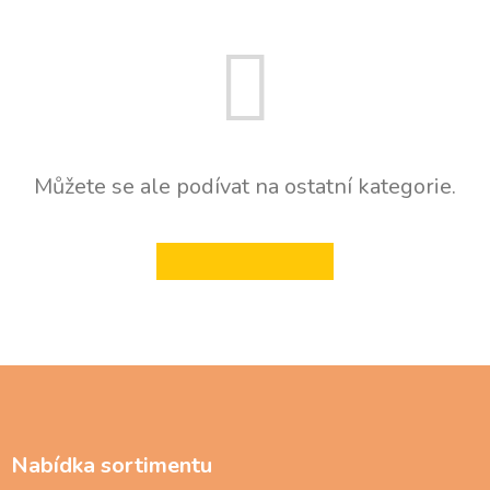
Můžete se ale podívat na ostatní kategorie.
ZPĚT DO OBCHODU
Z
á
p
a
Nabídka sortimentu
t