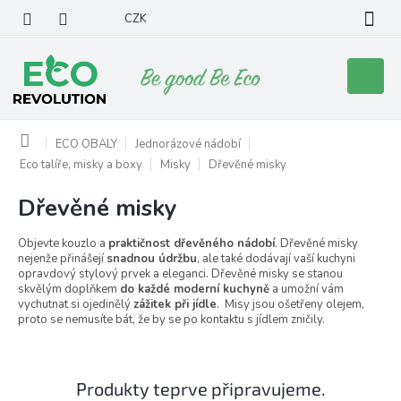
Přejít
CZK
na
obsah
Nákupní
košík
Domů
ECO OBALY
Jednorázové nádobí
Eco talíře, misky a boxy
Misky
Dřevěné misky
Dřevěné misky
Objevte kouzlo a
praktičnost dřevěného nádobí
. Dřevěné misky
nejenže přinášejí
snadnou údržbu
, ale také dodávají vaší kuchyni
opravdový stylový prvek a eleganci. Dřevěné misky se stanou
skvělým doplňkem
do každé moderní kuchyně
a umožní vám
vychutnat si ojedinělý
zážitek při jídle
.
Misy jsou ošetřeny olejem,
proto se nemusíte bát, že by se po kontaktu s jídlem zničily.
Produkty teprve připravujeme.