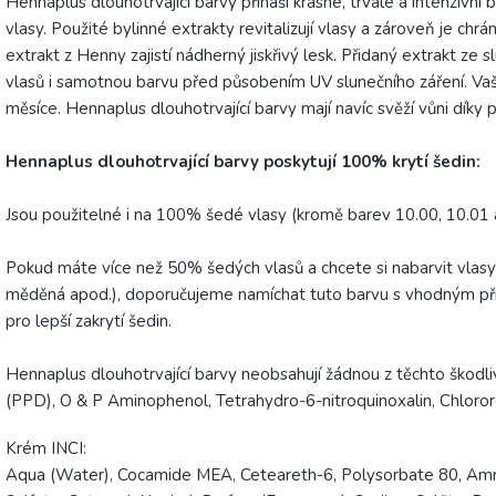
Hennaplus dlouhotrvající barvy přináší krásné, trvalé a intenzivní 
vlasy. Použité bylinné extrakty revitalizují vlasy a zároveň je chr
extrakt z Henny zajistí nádherný jiskřivý lesk. Přidaný extrakt ze
vlasů i samotnou barvu před působením UV slunečního záření. Vaš
měsíce. Hennaplus dlouhotrvající barvy mají navíc svěží vůni díky
Hennaplus dlouhotrvající barvy poskytují 100% krytí šedin:
Jsou použitelné i na 100% šedé vlasy (kromě barev 10.00, 10.01 a
Pokud máte více než 50% šedých vlasů a chcete si nabarvit vlas
měděná apod.), doporučujeme namíchat tuto barvu s vhodným pří
pro lepší zakrytí šedin.
Hennaplus dlouhotrvající barvy neobsahují žádnou z těchto škodl
(PPD), O & P Aminophenol, Tetrahydro-6-nitroquinoxalin, Chlorore
Krém INCI:
Aqua (Water), Cocamide MEA, Ceteareth-6, Polysorbate 80, Am