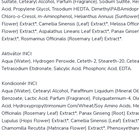
Sulfate, Cetearyl Alcohol, Parfum (Fragrance), Sodium Sulfite, Res
Acid, Propylene Glycol, Trisodium HEDTA, DimethylPABAmidopr
Chloro-o-Cresol, m-Aminophenol, Helianthus Annuus (Sunflower) 
Flower) Extract*, Camellia Sinensis (Leaf) Extract*, Melissa Offic
Flower) Extract*, Aspalathus Linearis Leaf Extract*, Panax Ginsen
Extract*, Rosmarinus Officinalis (Rosemary Leaf) Extract*.
Aktivátor INCI:
Aqua (Water), Hydrogen Peroxide, Ceteth-2, Steareth-20, Ceteare
Tetrasodium Etidronate, Salicylic Acid, Phosphoric Acid, EDTA.
Kondicionér INCI:
Aqua (Water), Cetearyl Alcohol, Paraffinum Liquidum (Mineral Oil
Benzoate, Lactic Acid, Parfum (Fragrance), Polyquaternium-4, Ole
Acid, Hydroxypropyltrimonium Corn/Wheat/Soy Amino Acids, Melis
Officinalis (Rosemary Leaf) Extract*, Panax Ginseng (Root) Extra
Lupulus (Hops Flower) Extract*, Camellia Sinensis (Leaf) Extract*,
Chamomilla Recutita (Matricaria Flower) Extract*, Phenoxyethano