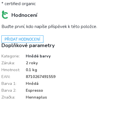
* certified organic
Hodnocení
Buďte první, kdo napíše příspěvek k této položce.
PŘIDAT HODNOCENÍ
Doplňkové parametry
Kategorie
:
Hnědé barvy
Záruka
:
2 roky
Hmotnost
:
0.1 kg
EAN
:
8710267491559
Barva 1
:
Hnědá
Barva 2
:
Espresso
Značka
:
Hennaplus