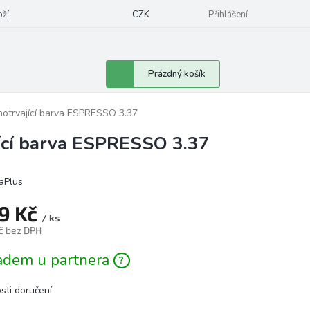
oží
CZK
Přihlášení
Nákupní
Prázdný košík
košík
otrvající barva ESPRESSO 3.37
ící barva ESPRESSO 3.37
aPlus
9 Kč
/ ks
č bez DPH
á
adem u partnera
sti doručení