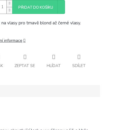
PŘIDAT DO KOŠÍKU
 na vlasy pro tmavě blond až černé vlasy.
ní informace
SK
ZEPTAT SE
HLÍDAT
SDÍLET