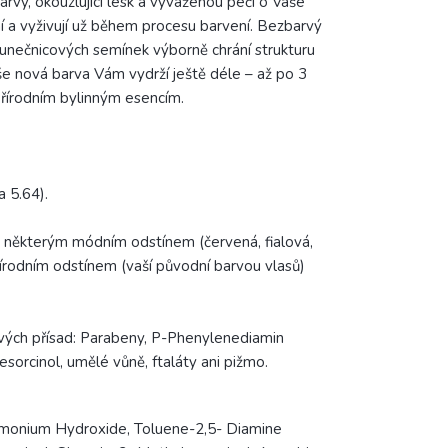
barvy, okouzlující lesk a vyváženou péči o Vaše
ání a vyživují už během procesu barvení. Bezbarvý
 slunečnicových semínek výborně chrání strukturu
e nová barva Vám vydrží ještě déle – až po 3
 přírodním bylinným esencím.
 5.64).
y některým módním odstínem (červená, fialová,
rodním odstínem (vaší původní barvou vlasů)
ivých přísad: Parabeny, P-Phenylenediamin
sorcinol, umělé vůně, ftaláty ani pižmo.
monium Hydroxide, Toluene-2,5- Diamine