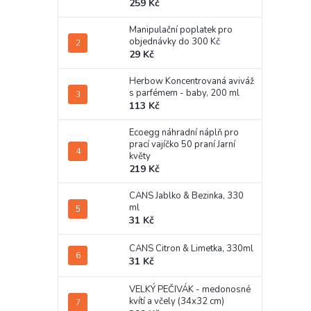
259 Kč
Manipulační poplatek pro
objednávky do 300 Kč
29 Kč
Herbow Koncentrovaná aviváž
s parfémem - baby, 200 ml
113 Kč
Ecoegg náhradní náplň pro
prací vajíčko 50 praní Jarní
květy
219 Kč
CANS Jablko & Bezinka, 330
ml
31 Kč
CANS Citron & Limetka, 330ml
31 Kč
VELKÝ PEČIVÁK - medonosné
kvítí a včely (34x32 cm)