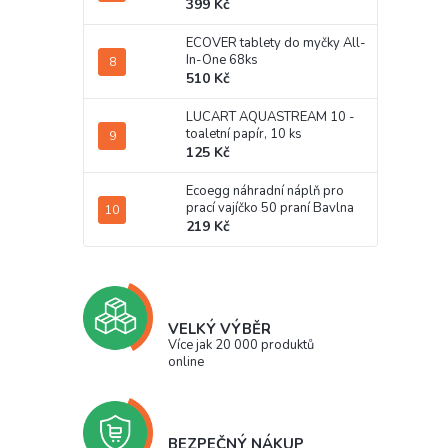
399 Kč
ECOVER tablety do myčky All-
In-One 68ks
510 Kč
LUCART AQUASTREAM 10 -
toaletní papír, 10 ks
125 Kč
Ecoegg náhradní náplň pro
prací vajíčko 50 praní Bavlna
219 Kč
VELKÝ VÝBĚR
Více jak 20 000 produktů
online
BEZPEČNÝ NÁKUP