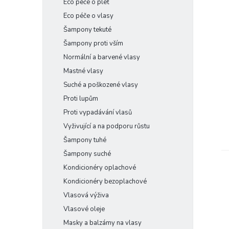
Eco péče o pleť
e
Eco péče o vlasy
l
Šampony tekuté
Šampony proti vším
Normální a barvené vlasy
Mastné vlasy
Suché a poškozené vlasy
Proti lupům
Proti vypadávání vlasů
Vyživující a na podporu růstu
Šampony tuhé
Šampony suché
Kondicionéry oplachové
Kondicionéry bezoplachové
Vlasová výživa
Vlasové oleje
Masky a balzámy na vlasy