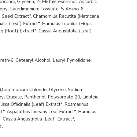
orcinol, Glycerin, 2- Methylresorcinol, Ascorbic
opyl Laurdimonium Tosylate, 5-Amino-6-
Seed Extract*, Chamomilla Recutita (Matricaria
inalis (Leaf) Extract*, Humulus Lupulus (Hops
g (Root) Extract*, Cassia Angustifolia (Leaf)
th-6, Cetearyl Alcohol, Lauryl Pyrrolidone,
),Cetrimonium Chloride, Glycerin, Sodium
yl Erucate, Panthenol, Polysorbate 20, Linoleic
sa Officinalis (Leaf) Extract*, Rosmarinus
ct*, Aspalathus Linearis Leaf Extract*, Humulus
 Cassia Angustifolia (Leaf) Extract*,
l.