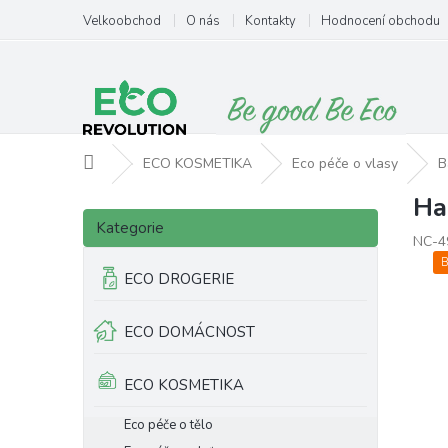
Přejít
Velkoobchod
O nás
Kontakty
Hodnocení obchodu
na
obsah
Domů
ECO KOSMETIKA
Eco péče o vlasy
B
Ha
P
Přeskočit
o
Kategorie
kategorie
NC-4
s
t
ECO DROGERIE
r
a
ECO DOMÁCNOST
n
n
í
ECO KOSMETIKA
p
a
Eco péče o tělo
n