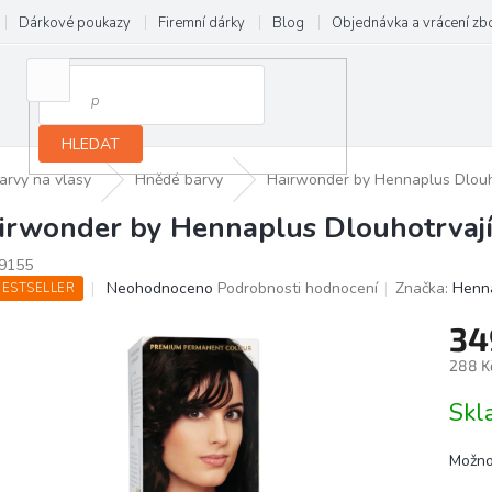
Dárkové poukazy
Firemní dárky
Blog
Objednávka a vrácení zb
HLEDAT
arvy na vlasy
Hnědé barvy
Hairwonder by Hennaplus Dlouh
irwonder by Hennaplus Dlouhotrvaj
9155
Průměrné
Neohodnoceno
Podrobnosti hodnocení
Značka:
Henn
BESTSELLER
hodnocení
produktu
34
je
288 K
0,0
z
Měrn
Skl
5
cena:
hvězdiček.
Možno