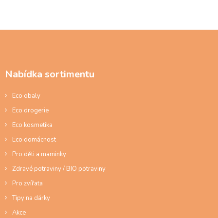
Z
á
p
a
Nabídka sortimentu
t
í
Eco obaly
Eco drogerie
Eco kosmetika
Eco domácnost
Pro děti a maminky
Zdravé potraviny / BIO potraviny
Pro zvířata
Tipy na dárky
Akce