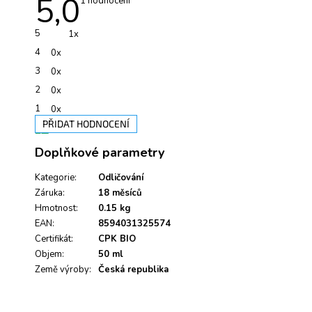
5,0
Průměrné
1 hodnocení
hodnocení
produktu
je
5
1x
5,0
z
4
0x
5
hvězdiček.
3
0x
2
0x
1
0x
PŘIDAT HODNOCENÍ
V
Doplňkové parametry
ý
p
i
Kategorie
:
Odličování
s
Záruka
:
18 měsíců
h
Hmotnost
:
0.15 kg
o
EAN
:
8594031325574
d
Certifikát
:
CPK BIO
n
Objem
:
50 ml
o
Země výroby
c
:
Česká republika
e
n
í