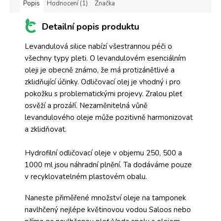
Popis
Hodnocení (1)
Značka
Detailní popis produktu
Levandulová silice nabízí všestrannou péči o
všechny typy pleti. O levandulovém esenciálním
oleji je obecně známo, že má protizánětlivé a
zklidňující účinky. Odličovací olej je vhodný i pro
pokožku s problematickými projevy. Zralou pleť
osvěží a prozáří. Nezaměnitelná vůně
levandulového oleje může pozitivně harmonizovat
a zklidňovat.
Hydrofilní odličovací oleje v objemu 250, 500 a
1000 ml jsou náhradní plnění. Ta dodáváme pouze
v recyklovatelném plastovém obalu.
Naneste přiměřené množství oleje na tamponek
navlhčený nejlépe květinovou vodou Saloos nebo