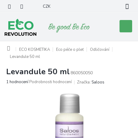
Přejít
CZK
na
obsah
Nákupní
košík
Domů
ECO KOSMETIKA
Eco péče o pleť
Odličování
Levandule 50 ml
Levandule 50 ml
860050050
Průměrné
1 hodnocení
Podrobnosti hodnocení
Značka:
Saloos
hodnocení
produktu
je
5,0
z
5
hvězdiček.