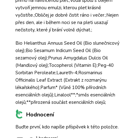
přímo na navlhčenou pleť.;Voda spolu s olejem
vytvoří jemnou emulzi, kterou pleť krásně
vyčistíte.;Obličej je dobré čistit ráno i večer.;Nejen
přes den, ale i během noci se na pleti usazují
nečistoty, které jí brání volně dýchat.;
Bio Helianthus Annuus Seed Oil (Bio slunečnicový
olej);Bio Sesamum Indicum Seed Oil (Bio
sezamový olej);Prunus Amygdalus Dulcis Oil
(Mandlový olej);Tocopherol (Vitamin E);Peg-40
Sorbitan Peroleate;Laureth-4;Rosmarinus
Officinalis Leaf Extract (Extrakt z rozmarýnu
lékařského);Parfum* (Vůně 100% přírodních
esenciálních olejů);Linalool**;*směs esenciálních
olejů;**přirozená součást esenciálních olejů;
Hodnocení
Buďte první, kdo napíše příspěvek k této položce.