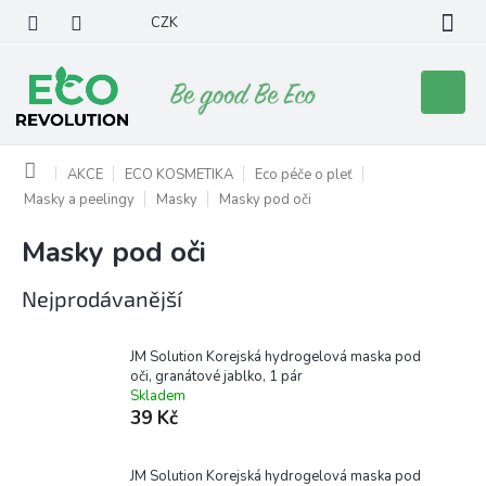
Přejít
CZK
na
obsah
Nákupní
košík
Domů
AKCE
ECO KOSMETIKA
Eco péče o pleť
Masky a peelingy
Masky
Masky pod oči
Masky pod oči
Nejprodávanější
JM Solution Korejská hydrogelová maska pod
oči, granátové jablko, 1 pár
Skladem
39 Kč
JM Solution Korejská hydrogelová maska pod