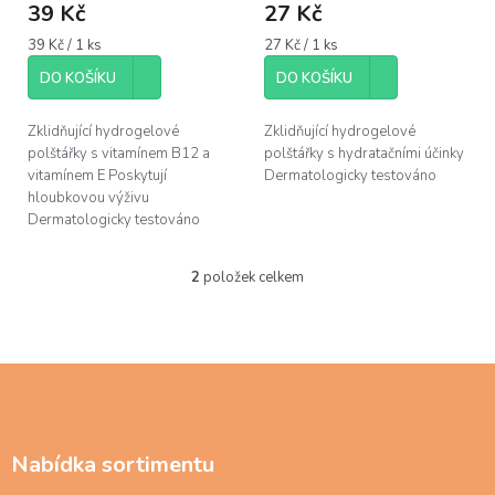
ů
39 Kč
27 Kč
je
5,0
Měrná
Měrná
39 Kč / 1 ks
27 Kč / 1 ks
z
cena:
cena:
5
DO KOŠÍKU
DO KOŠÍKU
hvězdiček.
Zklidňující hydrogelové
Zklidňující hydrogelové
polštářky s vitamínem B12 a
polštářky s hydratačními účinky
vitamínem E Poskytují
Dermatologicky testováno
hloubkovou výživu
Dermatologicky testováno
2
položek celkem
O
v
l
á
d
Z
a
á
c
p
í
a
p
Nabídka sortimentu
t
r