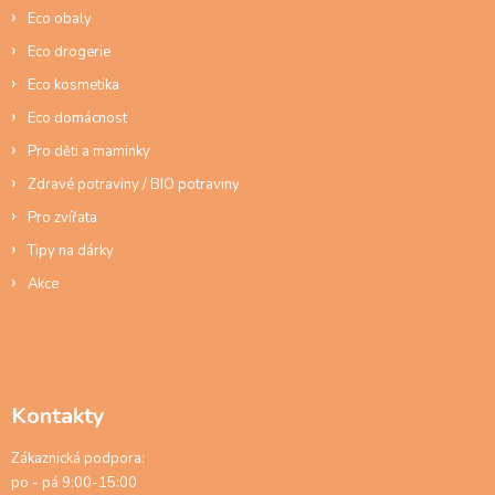
í
v
Eco obaly
k
y
Eco drogerie
v
ý
Eco kosmetika
p
Eco domácnost
i
s
Pro děti a maminky
u
Zdravé potraviny / BIO potraviny
Pro zvířata
Tipy na dárky
Akce
Kontakty
Zákaznická podpora:
po - pá 9:00-15:00