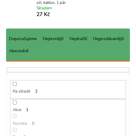
oči, kaktus, 1 pár
Skladem
27 Kč
Ř
a
Doporučujeme
Nejlevnější
Nejdražší
Nejprodávanější
z
e
Abecedně
n
í
p
r
o
d
Na skladě
2
u
k
Akce
1
t
ů
Novinka
0