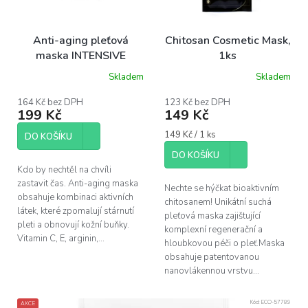
p
r
o
Anti-aging pleťová
Chitosan Cosmetic Mask,
d
maska INTENSIVE
1ks
u
Skladem
Skladem
k
Průměrné
hodnocení
t
produktu
164 Kč bez DPH
123 Kč bez DPH
ů
199 Kč
149 Kč
je
4,6
Měrná
149 Kč / 1 ks
z
DO KOŠÍKU
cena:
5
DO KOŠÍKU
hvězdiček.
Kdo by nechtěl na chvíli
zastavit čas. Anti-aging maska
Nechte se hýčkat bioaktivním
obsahuje kombinaci aktivních
chitosanem! Unikátní suchá
látek, které zpomalují stárnutí
pleťová maska zajištující
pleti a obnovují kožní buňky.
komplexní regenerační a
Vitamin C, E, arginin,...
hloubkovou péči o pleť.Maska
obsahuje patentovanou
nanovlákennou vrstvu...
Kód:
ECO-57789
AKCE