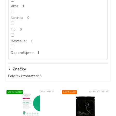
k
Akce
1
t
ů
Novinka
0
Tip
0
Bestseller
1
Doporučujeme
1
Značky
Položek k zobrazení:
3
V
Kód:
ECO98856
Kód:
ECO-577352022
DOPORUČUJEME
BESTSELLER
ý
p
i
s