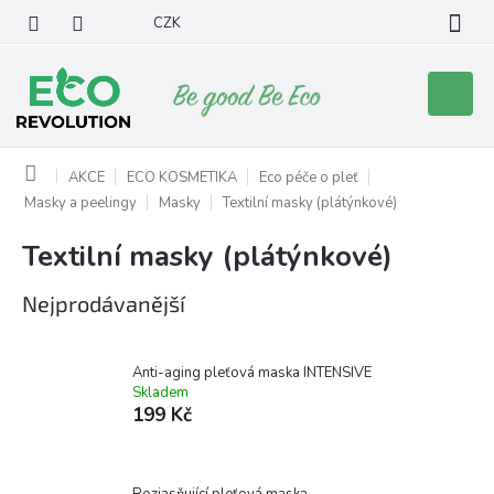
Přejít
CZK
na
obsah
Nákupní
košík
Domů
AKCE
ECO KOSMETIKA
Eco péče o pleť
Masky a peelingy
Masky
Textilní masky (plátýnkové)
Textilní masky (plátýnkové)
Nejprodávanější
Anti-aging pleťová maska INTENSIVE
Skladem
199 Kč
Rozjasňující pleťová maska