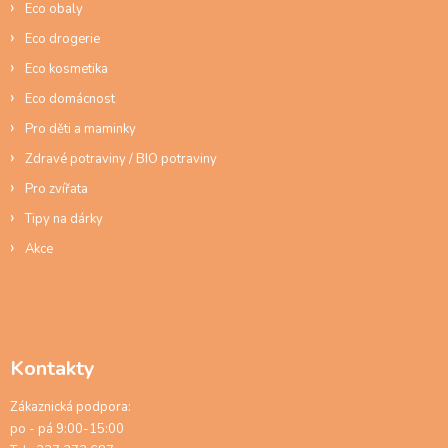
Eco obaly
k
y
Eco drogerie
v
ý
Eco kosmetika
p
Eco domácnost
i
s
Pro děti a maminky
u
Zdravé potraviny / BIO potraviny
Pro zvířata
Tipy na dárky
Akce
Kontakty
Zákaznická podpora:
po - pá 9:00-15:00