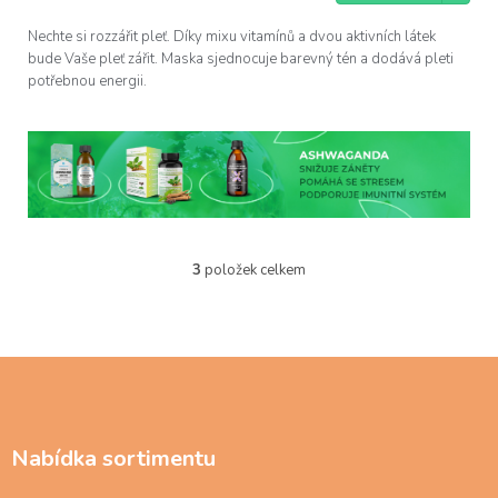
cena:
Nechte si rozzářit pleť. Díky mixu vitamínů a dvou aktivních látek
bude Vaše pleť zářit. Maska sjednocuje barevný tén a dodává pleti
potřebnou energii.
3
položek celkem
O
v
l
á
d
Z
a
á
c
p
í
a
p
Nabídka sortimentu
t
r
í
v