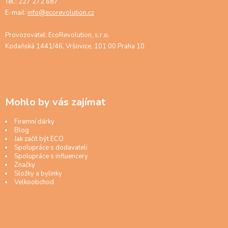
Tel.: 227 272 687
E-mail:
info@ecorevolution.cz
Provozovatel: EcoRevolution, s.r.o.
Kodaňská 1441/46, Vršovice, 101 00 Praha 10
Mohlo by vás zajímat
Firemní dárky
Blog
Jak začít být ECO
Spolupráce s dodavateli
Spolupráce s influencery
Značky
Složky a bylinky
Velkoobchod