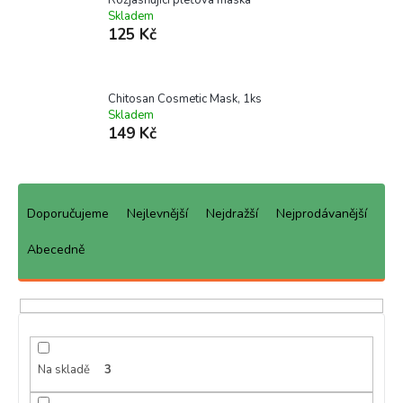
Skladem
125 Kč
Chitosan Cosmetic Mask, 1ks
Skladem
149 Kč
Ř
a
Doporučujeme
Nejlevnější
Nejdražší
Nejprodávanější
z
e
Abecedně
n
í
p
r
o
d
Na skladě
3
u