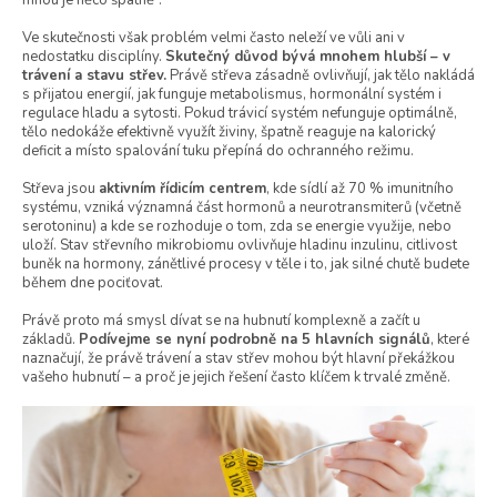
Ve skutečnosti však problém velmi často neleží ve vůli ani v
nedostatku disciplíny.
Skutečný důvod bývá mnohem hlubší – v
trávení a stavu střev.
Právě střeva zásadně ovlivňují, jak tělo nakládá
s přijatou energií, jak funguje metabolismus, hormonální systém i
regulace hladu a sytosti. Pokud trávicí systém nefunguje optimálně,
tělo nedokáže efektivně využít živiny, špatně reaguje na kalorický
deficit a místo spalování tuku přepíná do ochranného režimu.
Střeva jsou
aktivním řídicím centrem
, kde sídlí až 70 % imunitního
systému, vzniká významná část hormonů a neurotransmiterů (včetně
serotoninu) a kde se rozhoduje o tom, zda se energie využije, nebo
uloží. Stav střevního mikrobiomu ovlivňuje hladinu inzulinu, citlivost
buněk na hormony, zánětlivé procesy v těle i to, jak silné chutě budete
během dne pociťovat.
Právě proto má smysl dívat se na hubnutí komplexně a začít u
základů.
Podívejme se nyní podrobně na 5 hlavních signálů
, které
naznačují, že právě trávení a stav střev mohou být hlavní překážkou
vašeho hubnutí – a proč je jejich řešení často klíčem k trvalé změně.