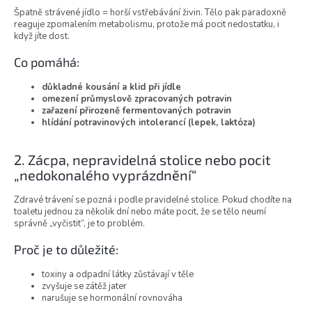
Špatně strávené jídlo = horší vstřebávání živin. Tělo pak paradoxně
reaguje zpomalením metabolismu, protože má pocit nedostatku, i
když jíte dost.
Co pomáhá:
důkladné kousání a klid při jídle
omezení průmyslově zpracovaných potravin
zařazení přirozeně fermentovaných potravin
hlídání potravinových intolerancí (lepek, laktóza)
2. Zácpa, nepravidelná stolice nebo pocit
„nedokonalého vyprázdnění“
Zdravé trávení se pozná i podle pravidelné stolice. Pokud chodíte na
toaletu jednou za několik dní nebo máte pocit, že se tělo neumí
správně „vyčistit“, je to problém.
Proč je to důležité:
toxiny a odpadní látky zůstávají v těle
zvyšuje se zátěž jater
narušuje se hormonální rovnováha