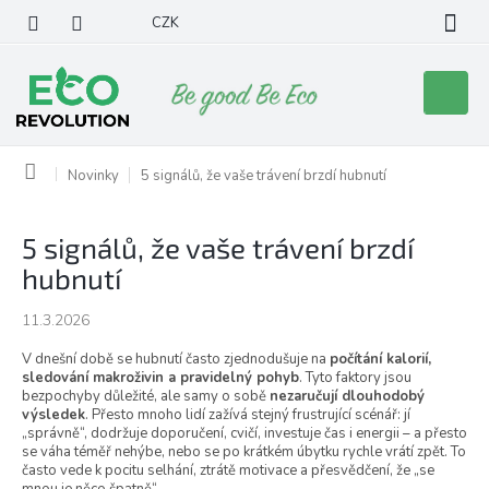
Přejít
CZK
na
obsah
Nákupní
košík
Domů
Novinky
5 signálů, že vaše trávení brzdí hubnutí
5 signálů, že vaše trávení brzdí
hubnutí
11.3.2026
V dnešní době se hubnutí často zjednodušuje na
počítání kalorií,
sledování makroživin a pravidelný pohyb
. Tyto faktory jsou
bezpochyby důležité, ale samy o sobě
nezaručují dlouhodobý
výsledek
. Přesto mnoho lidí zažívá stejný frustrující scénář: jí
„správně“, dodržuje doporučení, cvičí, investuje čas i energii – a přesto
se váha téměř nehýbe, nebo se po krátkém úbytku rychle vrátí zpět. To
často vede k pocitu selhání, ztrátě motivace a přesvědčení, že „se
mnou je něco špatně“.