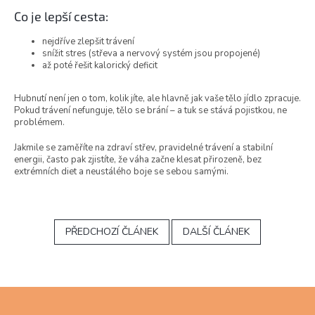
Co je lepší cesta:
nejdříve zlepšit trávení
snížit stres (střeva a nervový systém jsou propojené)
až poté řešit kalorický deficit
Hubnutí není jen o tom, kolik jíte, ale hlavně jak vaše tělo jídlo zpracuje.
Pokud trávení nefunguje, tělo se brání – a tuk se stává pojistkou, ne
problémem.
Jakmile se zaměříte na zdraví střev, pravidelné trávení a stabilní
energii, často pak zjistíte, že váha začne klesat přirozeně, bez
extrémních diet a neustálého boje se sebou samými.
PŘEDCHOZÍ ČLÁNEK
DALŠÍ ČLÁNEK
Z
á