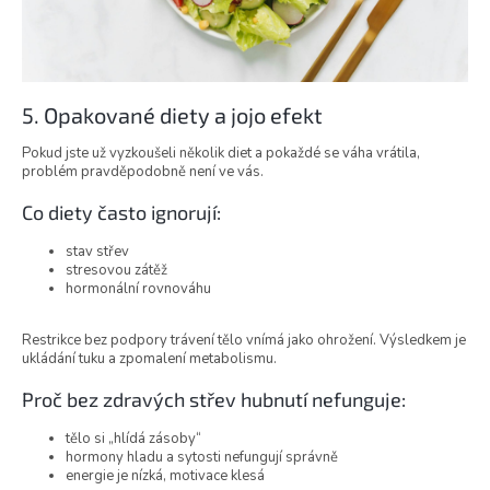
5. Opakované diety a jojo efekt
Pokud jste už vyzkoušeli několik diet a pokaždé se váha vrátila,
problém pravděpodobně není ve vás.
Co diety často ignorují:
stav střev
stresovou zátěž
hormonální rovnováhu
Restrikce bez podpory trávení tělo vnímá jako ohrožení. Výsledkem je
ukládání tuku a zpomalení metabolismu.
Proč bez zdravých střev hubnutí nefunguje:
tělo si „hlídá zásoby“
hormony hladu a sytosti nefungují správně
energie je nízká, motivace klesá