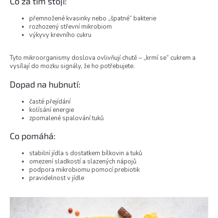
Co za tím stojí:
přemnožené kvasinky nebo „špatné“ bakterie
rozhozený střevní mikrobiom
výkyvy krevního cukru
Tyto mikroorganismy doslova ovlivňují chutě – „krmí se“ cukrem a
vysílají do mozku signály, že ho potřebujete.
Dopad na hubnutí:
časté přejídání
kolísání energie
zpomalené spalování tuků
Co pomáhá:
stabilní jídla s dostatkem bílkovin a tuků
omezení sladkostí a slazených nápojů
podpora mikrobiomu pomocí prebiotik
pravidelnost v jídle