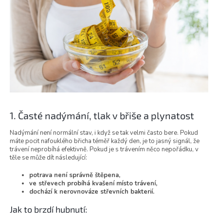
1. Časté nadýmání, tlak v břiše a plynatost
Nadýmání není normální stav, i když se tak velmi často bere. Pokud
máte pocit nafouklého břicha téměř každý den, je to jasný signál, že
trávení neprobíhá efektivně. Pokud je s trávením něco nepořádku, v
těle se může dít následující:
potrava není správně štěpena,
ve střevech probíhá kvašení místo trávení,
dochází k nerovnováze střevních bakterií.
Jak to brzdí hubnutí: