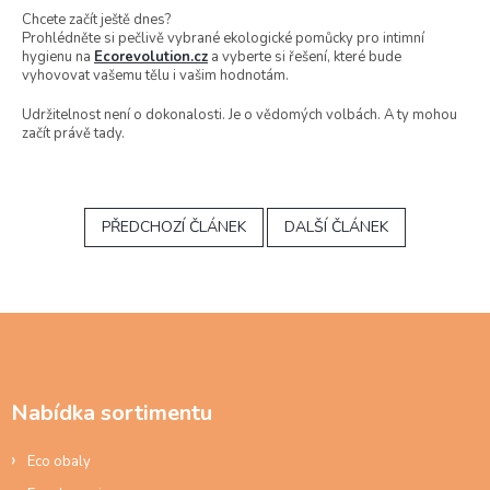
Chcete začít ještě dnes?
Prohlédněte si pečlivě vybrané ekologické pomůcky pro intimní
hygienu na
Ecorevolution.cz
a vyberte si řešení, které bude
vyhovovat vašemu tělu i vašim hodnotám.
Udržitelnost není o dokonalosti. Je o vědomých volbách. A ty mohou
začít právě tady.
PŘEDCHOZÍ ČLÁNEK
DALŠÍ ČLÁNEK
Z
á
p
a
Nabídka sortimentu
t
í
Eco obaly