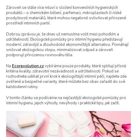
Zároveň se stále více mluví o složení konvenčních hygienických
produktů – o chemickém bělení, parfemaci, mikroplastech či nízké
prodyšnosti materiálů, které mohou negativně ovlivňovat přirozené
prostředí intimních partií.
Dobrou zprávou je, že dnes už nemusíme volit mezi pohodlím a
udržitelností. Ekologické pomůcky pro intimní hygienu představují
moderní, zdravější a dlouhodobě ekonomičtější alternativu. Pomáhají
snižovat ekologickou stopu, minimalizovat odpad a zároveň
podporují přirozenou rovnováhu těla.
Na
Ecorevolution.cz
vybíráme pouze produkty, které splňují přísná
kritéria kvality, zdravotní nezávadnosti a udržitelnosti. Pokud se
rozhodnete udělat první krok k ekologičtější intimní péči, najdete zde
ověřené a bezpečné varianty, které můžete bez obav zařadit do své
každodenní rutiny.
V tomto článku se podíváme na nejčastější ekologické pomůcky pro
intimní hygienu, jejich výhody, nevýhody i praktické tipy, jak začít.