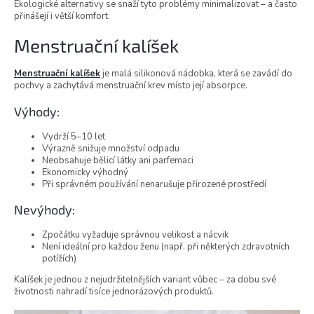
Ekologické alternativy se snaží tyto problémy minimalizovat – a často
přinášejí i větší komfort.
Menstruační kalíšek
Menstruační kalíšek
je malá silikonová nádobka, která se zavádí do
pochvy a zachytává menstruační krev místo její absorpce.
Výhody:
Vydrží 5–10 let
Výrazně snižuje množství odpadu
Neobsahuje bělicí látky ani parfemaci
Ekonomicky výhodný
Při správném používání nenarušuje přirozené prostředí
Nevýhody:
Zpočátku vyžaduje správnou velikost a nácvik
Není ideální pro každou ženu (např. při některých zdravotních
potížích)
Kalíšek je jednou z nejudržitelnějších variant vůbec – za dobu své
životnosti nahradí tisíce jednorázových produktů.