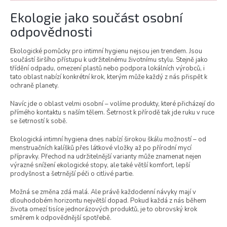
Ekologie jako součást osobní
odpovědnosti
Ekologické pomůcky pro intimní hygienu nejsou jen trendem. Jsou
součástí širšího přístupu k udržitelnému životnímu stylu. Stejně jako
třídění odpadu, omezení plastů nebo podpora lokálních výrobců, i
tato oblast nabízí konkrétní krok, kterým může každý z nás přispět k
ochraně planety.
Navíc jde o oblast velmi osobní – volíme produkty, které přicházejí do
přímého kontaktu s naším tělem. Šetrnost k přírodě tak jde ruku v ruce
se šetrností k sobě.
Ekologická intimní hygiena dnes nabízí širokou škálu možností – od
menstruačních kalíšků přes látkové vložky až po přírodní mycí
přípravky. Přechod na udržitelnější varianty může znamenat nejen
výrazné snížení ekologické stopy, ale také větší komfort, lepší
prodyšnost a šetrnější péči o citlivé partie.
Možná se změna zdá malá. Ale právě každodenní návyky mají v
dlouhodobém horizontu největší dopad. Pokud každá z nás během
života omezí tisíce jednorázových produktů, je to obrovský krok
směrem k odpovědnější spotřebě.