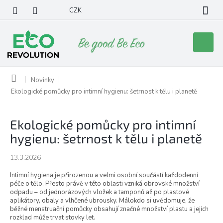
Přejít
CZK
na
obsah
Nákupní
košík
Domů
Novinky
Ekologické pomůcky pro intimní hygienu: šetrnost k tělu i planetě
Ekologické pomůcky pro intimní
hygienu: šetrnost k tělu i planetě
13.3.2026
Intimní hygiena je přirozenou a velmi osobní součástí každodenní
péče o tělo. Přesto právě v této oblasti vzniká obrovské množství
odpadu – od jednorázových vložek a tamponů až po plastové
aplikátory, obaly a vlhčené ubrousky. Málokdo si uvědomuje, že
běžné menstruační pomůcky obsahují značné množství plastu a jejich
rozklad může trvat stovky let.