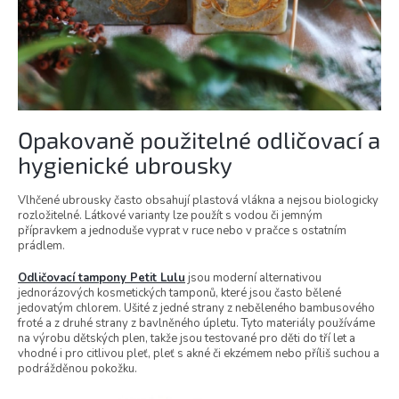
Opakovaně použitelné odličovací a
hygienické ubrousky
Vlhčené ubrousky často obsahují plastová vlákna a nejsou biologicky
rozložitelné. Látkové varianty lze použít s vodou či jemným
přípravkem a jednoduše vyprat v ruce nebo v pračce s ostatním
prádlem.
Odličovací tampony Petit Lulu
jsou moderní alternativou
jednorázových kosmetických tamponů, které jsou často bělené
jedovatým chlorem. Ušité z jedné strany z neběleného bambusového
froté a z druhé strany z bavlněného úpletu. Tyto materiály používáme
na výrobu dětských plen, takže jsou testované pro děti do tří let a
vhodné i pro citlivou pleť, pleť s akné či ekzémem nebo příliš suchou a
podrážděnou pokožku.