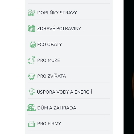
e
l
DOPLŇKY STRAVY
ZDRAVÉ POTRAVINY
ECO OBALY
PRO MUŽE
PRO ZVÍŘATA
ÚSPORA VODY A ENERGIÍ
DŮM A ZAHRADA
PRO FIRMY