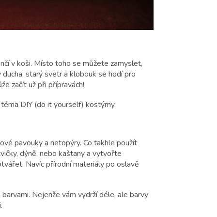
nčí v koši. Místo toho se můžete zamyslet,
 ducha, starý svetr a klobouk se hodí pro
e začít už při přípravách!
téma DIY (do it yourself) kostýmy.
tové pavouky a netopýry. Co takhle použít
ětvičky, dýně, nebo kaštany a vytvořte
vářet. Navíc přírodní materiály po oslavě
barvami. Nejenže vám vydrží déle, ale barvy
.