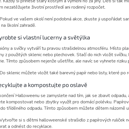
. Každý si přinese starý kostým a vymění ho za jiný. Děti si tak m
m nezatěžujete životní prostředí ani rodinný rozpočet.
Pokud ve vašem okolí není podobná akce, zkuste ji uspořádat sam
na školní zahradě.
yrobte si vlastní lucerny a světýlka
ióny a svíčky vytváří tu pravou strašidelnou atmosféru. Místo p
ny z použitých sklenic nebo plechovek. Stačí do nich vložit svíčk
ie. Tímto způsobem nejenže ušetříte, ale navíc se vyhnete riziku 
Do sklenic můžete vložit také barevný papír nebo listy, které po r
Recyklujte a kompostujte po oslavě
ončení Halloweenu se zamyslete nad tím, jak se zbavit odpadu, an
te kompostovat nebo zbytky využít pro domácí polévku. Papírov
í do tříděného odpadu. Tímto způsobem můžete dětem názorně ukáza
Vytvořte si s dětmi halloweenské strašidlo z papírových ruliček 
rat a odnést do recyklace.