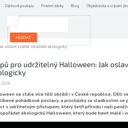
Dárkové poukazy
Firemní dárky
Blog
Objednávka a vrácení zb
HLEDAT
ak oslavit svátek strašidel ekologicky
ipů pro udržitelný Halloween: Jak oslav
ologicky
.2024
oween se stále více těší oblibě i v České republice. Děti se
blíbené pohádkové postavy, a procházky za sladkostmi se pom
st s udržitelným přístupem, který šetří přírodu i naši peněž
uspořádat ekologický Halloween, který bude bavit malé i v