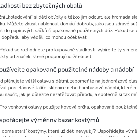
Sladkosti bez zbytečných obalů
ční „koledování“ si děti oblíbily a těžko jim odolat, ale hromada 
nku. Můžete zkusit nabídnout domácí dobroty, jako jsou zdravé s
it do papírových sáčků či opakovaně použitelných dóz. Pokud se c
i dopředu, aby věděli, co mohou očekávat.
Pokud se rozhodnete pro kupované sladkosti, vybírejte ty s men
kty od značek, které podporují udržitelnost.
Používejte opakovaně použitelné nádoby a nádobí
d plánujete větší oslavu s dětmi, zapomeňte na jednorázové plast
ívat porcelánové talíře, sklenice nebo bambusové nádobí, které 
 naučit, jak je důležité nezatěžovat přírodu, a společně si tak mů
Pro venkovní oslavy použijte kovová brčka, opakovaně použitelné 
Uspořádejte výměnný bazar kostýmů
doma starší kostýmy, které už děti nevyužijí? Uspořádejte výměnn