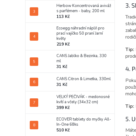
3. 
Herbow Koncentrovaná aviváž
s parfémem - baby, 200 ml
Tradi
113 Kč
strá
Ecoegg náhradní náplň pro
zabal
prací vajíčko 50 praní Jarní
rodič
květy
219 Kč
Tip:
produ
CANS Jablko & Bezinka, 330
ml
31 Kč
4. 
CANS Citron & Limetka, 330ml
Poku
31 Kč
použ
mohou
VELKÝ PEČIVÁK - medonosné
kvítí a včely (34x32 cm)
Tip:
399 Kč
5. 
ECOVER tablety do myčky All-
In-One 68ks
Máte 
510 Kč