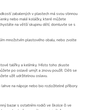
sladkostí zabalených v plastech má svou stinnou
ušenky nebo malé koláčky, které můžete
hystáte na větší skupinu dětí, domluvte se s
ším množstvím plastového obalu, nebo zvolte
ové talířky a kelímky. Místo toho zkuste
můžete po oslavě umýt a znovu použít. Děti se
žete užít udržitelnou oslavu.
lahve na nápoje nebo bio rozložitelné příbory.
ý bazar s ostatními rodiči ve školce či ve