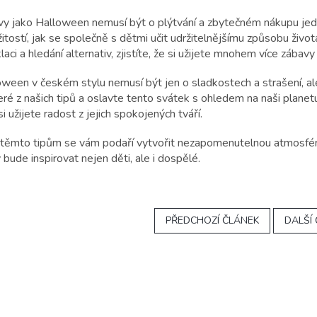
vy jako Halloween nemusí být o plýtvání a zbytečném nákupu je
žitostí, jak se společně s dětmi učit udržitelnějšímu způsobu života
laci a hledání alternativ, zjistíte, že si užijete mnohem více záb
oween v českém stylu nemusí být jen o sladkostech a strašení, al
ré z našich tipů a oslavte tento svátek s ohledem na naši planetu. 
si užijete radost z jejich spokojených tváří.
 těmto tipům se vám podaří vytvořit nezapomenutelnou atmosféru 
 bude inspirovat nejen děti, ale i dospělé.
PŘEDCHOZÍ ČLÁNEK
DALŠÍ