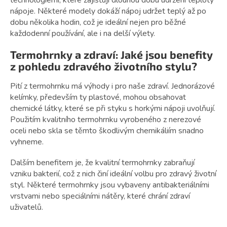
technologiemi, které zajišťují dlouhou dobu udržení teploty
nápoje. Některé modely dokáží nápoj udržet teplý až po
dobu několika hodin, což je ideální nejen pro běžné
každodenní používání, ale i na delší výlety.
Termohrnky a zdraví: Jaké jsou benefity
z pohledu zdravého životního stylu?
Pití z termohrnku má výhody i pro naše zdraví. Jednorázové
kelímky, především ty plastové, mohou obsahovat
chemické látky, které se při styku s horkými nápoji uvolňují.
Použitím kvalitního termohrnku vyrobeného z nerezové
oceli nebo skla se těmto škodlivým chemikáliím snadno
vyhneme.
Dalším benefitem je, že kvalitní termohrnky zabraňují
vzniku bakterií, což z nich činí ideální volbu pro zdravý životní
styl. Některé termohrnky jsou vybaveny antibakteriálními
vrstvami nebo speciálními nátěry, které chrání zdraví
uživatelů.