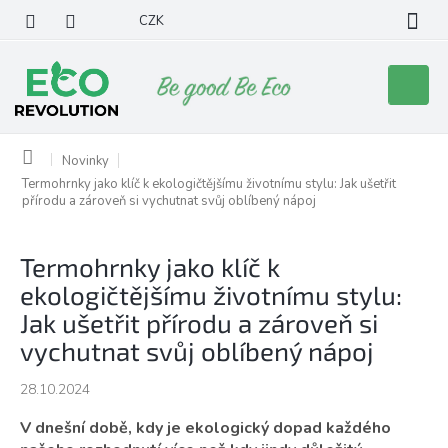
Přejít
CZK
na
obsah
Nákupní
košík
Domů
Novinky
Termohrnky jako klíč k ekologičtějšímu životnímu stylu: Jak ušetřit
přírodu a zároveň si vychutnat svůj oblíbený nápoj
Termohrnky jako klíč k
ekologičtějšímu životnímu stylu:
Jak ušetřit přírodu a zároveň si
vychutnat svůj oblíbený nápoj
28.10.2024
V dnešní době, kdy je ekologický dopad každého