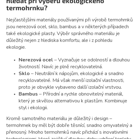
hledat při výběru ekologického
termohrnku?
Nejčastějšími materiály používanými při výrobě termohrnků
jsou nerezová ocel, sklo, bambus a v některých případech
také ekologické plasty. Výběr správného materiálu je
důležitý nejen z hlediska komfortu, ale i z pohledu
ekologie.
Nerezová ocel
– Vyznačuje se odolností a dlouhou
životností. Navíc je plně recyklovatelná.
Sklo
– Neutrální k nápojům, ekologické a snadno
recyklovatelné. Má však menší izolační vlastnosti,
proto je obvykle vybaveno další izolační vrstvou.
Bambus
– Přírodní a rychle obnovitelný materiál,
který je skvělou alternativou k plastům. Kombinuje
styl i ekologii.
Kromě samotného materiálu je důležitý i design –
termohrnek by měl být dobře těsnící, snadno omyvatelný a
přenosný. Mnoho termohrnků navíc přichází s inovativními