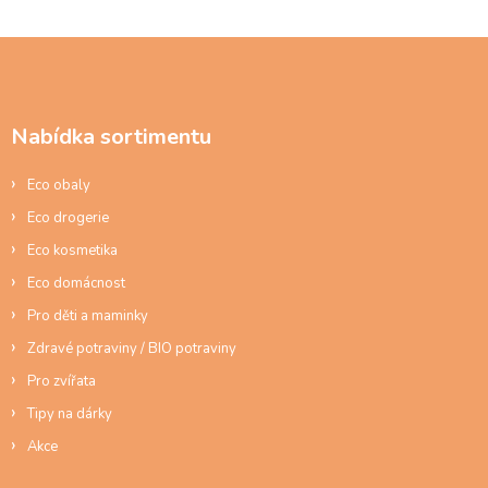
Z
á
p
a
Nabídka sortimentu
t
í
Eco obaly
Eco drogerie
Eco kosmetika
Eco domácnost
Pro děti a maminky
Zdravé potraviny / BIO potraviny
Pro zvířata
Tipy na dárky
Akce