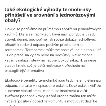
Jaké ekologické výhody termohrnky
přinášejí ve srovnání s jednorázovými
obaly?
Pokud se podíváme na průměrnou spotřebu jednorázových
kelímků, která se například v kavárnách pohybuje v řádu
stovek denně, pochopíme, jak rychle dokáže jednotlivec
přispět k redukci odpadu pouhým přechodem na
termohrnek. Termohrnek můžeme nosit všude s sebou – ať
už do práce, na výlety nebo na pochůzky. Navíc mnohé
kavárny nabízejí slevy na nápoje, pokud zákazník přinese
vlastní hrnek, což je další motivace k přechodu na
ekologičtější alternativu.
Ekologické benefity termohrnků jsou tedy nejen v eliminaci
odpadu, ale také v inspiraci pro ostatní. Když ostatní vidí, že
si nosíme vlastní hrnek, mohou se inspirovat a začít
zvažovat podobné kroky. Každá drobná změna tak může
mít širší pozitivní dopad na komunitu a motivovat další ke