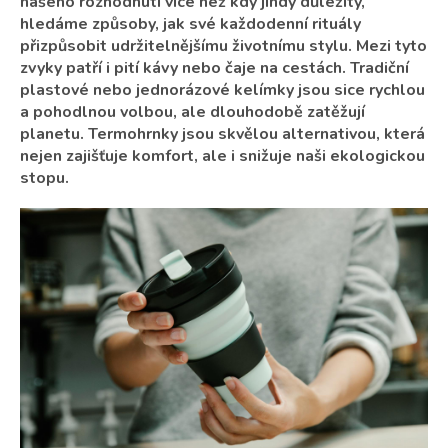
našeho rozhodnutí více než kdy jindy důležitý,
hledáme způsoby, jak své každodenní rituály
přizpůsobit udržitelnějšímu životnímu stylu. Mezi tyto
zvyky patří i pití kávy nebo čaje na cestách. Tradiční
plastové nebo jednorázové kelímky jsou sice rychlou
a pohodlnou volbou, ale dlouhodobě zatěžují
planetu. Termohrnky jsou skvělou alternativou, která
nejen zajišťuje komfort, ale i snižuje naši ekologickou
stopu.