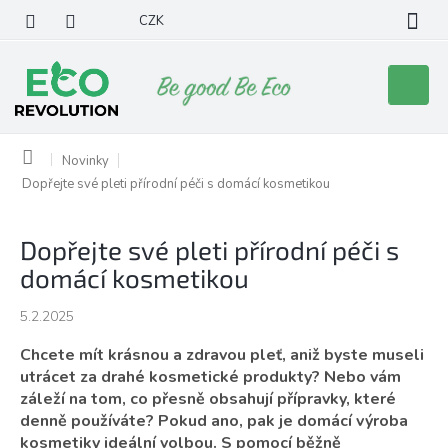
Přejít
CZK
na
obsah
Nákupní
košík
Domů
Novinky
Dopřejte své pleti přírodní péči s domácí kosmetikou
Dopřejte své pleti přírodní péči s
domácí kosmetikou
5.2.2025
Chcete mít krásnou a zdravou pleť, aniž byste museli
utrácet za drahé kosmetické produkty? Nebo vám
záleží na tom, co přesně obsahují přípravky, které
denně používáte? Pokud ano, pak je domácí výroba
kosmetiky ideální volbou. S pomocí běžně