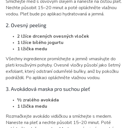
Smíchejte med s olivovým olejem a naneste na čistou pleť.
Nechte působit 15–20 minut a poté opláchněte vlažnou
vodou. Pleť bude po aplikaci hydratovaná a jemná.
2. Ovesný peeling
2 lžíce drcených ovesných vloček
1 lžíce bílého jogurtu
1 lžička medu
Všechny ingredience promíchejte a jemně vmasírujte do
pleti krouživými pohyby. Ovesné vločky působí jako šetrný
exfoliant, který odstraní odumřelé buňky, aniž by pokožku
podráždil. Po aplikaci opláchněte vlažnou vodou.
3. Avokádová maska pro suchou pleť
½ zralého avokáda
1 lžička medu
Rozmačkejte avokádo vidličkou a smíchejte s medem.
Naneste na pleť a nechte působit 15–20 minut. Poté