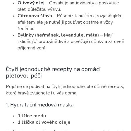
Olivový olej
– Obsahuje antioxidanty a poskytuje
pleti důležitou výživu.
Citronová šťáva
– Působí stahujícím a rozjasňujícím
efektem, ale je nutné ji používat opatrně a vždy
ředěnou.
Bylinky (heřmánek, levandule, máta)
– Mají
zklidňující, protizánětlivé a osvěžující účinky a zároveň
příjemně voní.
Čtyři jednoduché recepty na domácí
pleťovou péči
Pojďme se podívat na čtyři jednoduché, ale účinné recepty,
které hravě zvládnete i u vás doma.
1. Hydratační medová maska
1 lžíce medu
1 lžička olivového oleje