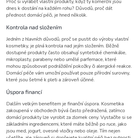
Proč si vyrábět vlastní produkty, když ty komerční jsou
dnes k dostání na každém rohu? Důvodů, proč dát
přednost domácí péči, je hned několik.
Kontrola nad složením
Jedním z hlavních důvodů, proč se pustit do výroby vlastní
kosmetiky, je plná kontrola nad jejím složením. Běžně
dostupné produkty často obsahují syntetické chemikálie,
mikroplasty, parabeny nebo umělé parfemace, které
mohou způsobovat podráždění pokožky či alergické reakce.
Domácí péče vám umožní používat pouze přírodní suroviny,
které jsou šetrné k pleti a zároveň účinné.
Úspora financí
Dalším velkým benefitem je finanční úspora. Kosmetika
zakoupená v obchodech bývá často předražená, zatímco
domácí produkty lze vyrobit za zlomek ceny. Vystačíte si se
základními ingrediencemi, které máte běžně po ruce, jako
jsou med, jogurt, ovesné vločky nebo oleje. Tím nejen
ušetříte, ale zároveň si dopřejete kvalitní péči bez nutnosti