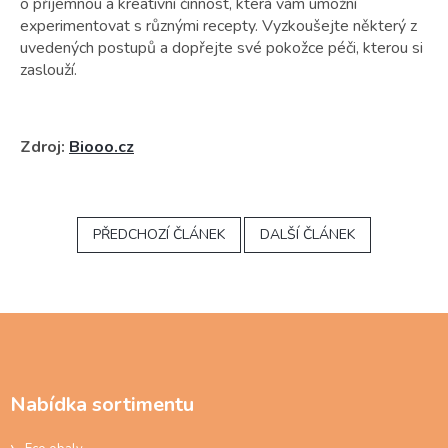
o příjemnou a kreativní činnost, která vám umožní
experimentovat s různými recepty. Vyzkoušejte některý z
uvedených postupů a dopřejte své pokožce péči, kterou si
zaslouží.
Zdroj:
Biooo.cz
PŘEDCHOZÍ ČLÁNEK
DALŠÍ ČLÁNEK
Z
á
p
a
Nabídka sortimentu
t
í