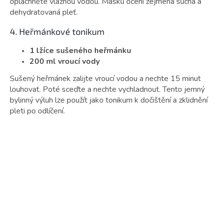
opláchněte vlažnou vodou. Masku ocení zejména suchá a
dehydratovaná pleť.
4. Heřmánkové tonikum
1 lžíce sušeného heřmánku
200 ml vroucí vody
Sušený heřmánek zalijte vroucí vodou a nechte 15 minut
louhovat. Poté sceďte a nechte vychladnout. Tento jemný
bylinný výluh lze použít jako tonikum k dočištění a zklidnění
pleti po odlíčení.