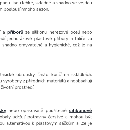
adu. Jsou lehké, skladné a snadno se vejdou
vám poslouží mnoho sezón.
bí a
příborů
ze silikonu, nerezové oceli nebo
dí jednorázové plastové příbory a talíře za
íc snadno omyvatelné a hygienické, což je na
asické ubrousky často končí na skládkách.
ou vyrobeny z přírodních materiálů a neobsahují
životní prostředí.
sky
nebo opakovaně použitelné
silikonové
 obaly udržují potraviny čerstvé a mohou být
ou alternativou k plastovým sáčkům a lze je