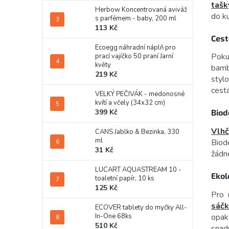
tašk
Herbow Koncentrovaná aviváž
do k
s parfémem - baby, 200 ml
113 Kč
Cest
Ecoegg náhradní náplň pro
Poku
prací vajíčko 50 praní Jarní
květy
bamb
219 Kč
styl
cestá
VELKÝ PEČIVÁK - medonosné
kvítí a včely (34x32 cm)
399 Kč
Biod
Vlh
CANS Jablko & Bezinka, 330
ml
Biode
31 Kč
žádné
LUCART AQUASTREAM 10 -
Ekol
toaletní papír, 10 ks
125 Kč
Pro 
sáčk
ECOVER tablety do myčky All-
opak
In-One 68ks
510 Kč
snad