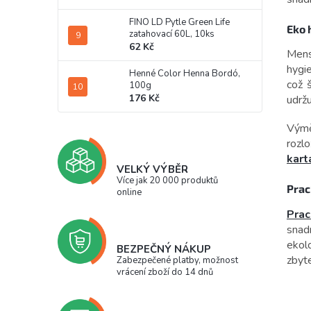
FINO LD Pytle Green Life
Eko 
zatahovací 60L, 10ks
62 Kč
Mens
hygi
Henné Color Henna Bordó,
což 
100g
176 Kč
udržu
Výmě
rozlo
kart
VELKÝ VÝBĚR
Více jak 20 000 produktů
Prac
online
Prac
snad
ekol
BEZPEČNÝ NÁKUP
zbyt
Zabezpečené platby, možnost
vrácení zboží do 14 dnů