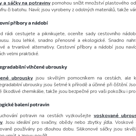
y a sáčky na potraviny
pomohou snížit množství plastového odp
ufru či batohu. Navíc jsou vyrobeny z odolných materiálů, takže 
ovní příbory a nádobí
d rádi cestujete a piknikujete, oceníte sady cestovního nádo
usu. Jsou lehké, snadno přenosné a ekologické. Snadno nahra
ové a trvanlivé alternativy. Cestovní příbory a nádobí jsou nav
ch velmi praktické.
egradabilní vlhčené ubrousky
čené ubrousky
jsou skvělým pomocníkem na cestách, ale kl
gradabilní ubrousky jsou šetrné k přírodě a účinné při čištění. Js
 škodlivé chemikálie, takže jsou bezpečné pro vaši pokožku i pro 
ogické balení potravin
uchování potravin na cestách vyzkoušejte
voskované ubrou
y
. Jsou ideální pro svačiny, obědy nebo zbytky jídla. Voskové
ovaně používány po dlouhou dobu. Silikonové sáčky jsou skvěl
no umýt a znovu použít.