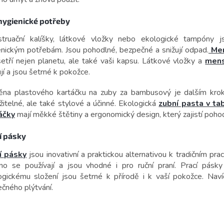
hygienické potřeby
truační kalíšky, látkové vložky nebo ekologické tampóny j
enickým potřebám. Jsou pohodlné, bezpečné a snižují odpad.
Men
šetří nejen planetu, ale také vaši kapsu. Látkové vložky a
mens
jí a jsou šetrné k pokožce.
na plastového kartáčku na zuby za bambusový je dalším kroke
žitelné, ale také stylové a účinné. Ekologická
zubní pasta v ta
áčky
mají měkké štětiny a ergonomický design, který zajistí pohodl
í pásky
í pásky
jsou inovativní a praktickou alternativou k tradičním pr
no se používají a jsou vhodné i pro ruční praní. Prací pásky
ogickému složení jsou šetrné k přírodě i k vaší pokožce. Nav
ečného plýtvání.