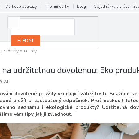
Dárkové poukazy
Firemní dárky
Blog
Objednávka a vrácení zb
HLEDAT
o produkty na cesty
k na udržitelnou dovolenou: Eko produ
2024
ování dovolené je vždy vzrušující záležitostí. Snažíme se n
ebné a užít si zasloužený odpočinek. Proč nezkusit letos
ovního seznamu i ekologické produkty? Udržitelná dov
ášíme vám tipy, jak ji zvládnout.