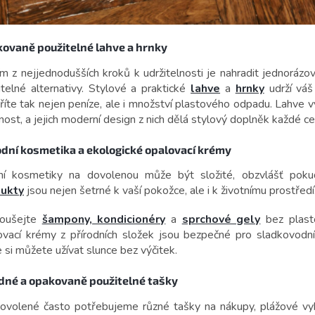
ovaně použitelné lahve a hrnky
ím z nejjednodušších kroků k udržitelnosti je nahradit jednorázo
itelné alternativy. Stylové a praktické
lahve
a
hrnky
udrží váš
íte tak nejen peníze, ale i množství plastového odpadu. Lahve vy
nost, a jejich moderní design z nich dělá stylový doplněk každé ce
odní kosmetika a ekologické opalovací krémy
ní kosmetiky na dovolenou může být složité, obzvlášť poku
ukty
jsou nejen šetrné k vaší pokožce, ale i k životnímu prostředí
oušejte
šampony, kondicionéry
a
sprchové gely
bez plasto
ovací krémy z přírodních složek jsou bezpečné pro sladkovodn
 si můžete užívat slunce bez výčitek.
dné a opakovaně použitelné tašky
ovolené často potřebujeme různé tašky na nákupy, plážové vy