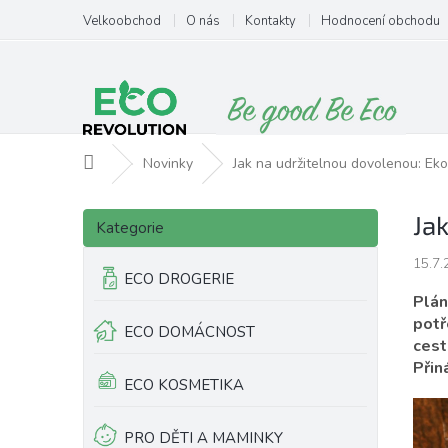
Přejít
Velkoobchod
O nás
Kontakty
Hodnocení obchodu
na
obsah
Domů
Novinky
Jak na udržitelnou dovolenou: Ek
P
Přeskočit
Ja
o
Kategorie
kategorie
s
15.7.
t
ECO DROGERIE
r
Plán
a
potř
ECO DOMÁCNOST
n
cest
n
Přin
í
ECO KOSMETIKA
p
a
PRO DĚTI A MAMINKY
n