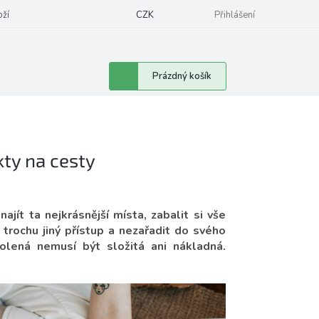
oží
CZK
Přihlášení
Nákupní
Prázdný košík
košík
kty na cesty
ajít ta nejkrásnější místa, zabalit si vše
 trochu jiný přístup a nezařadit do svého
olená nemusí být složitá ani nákladná.