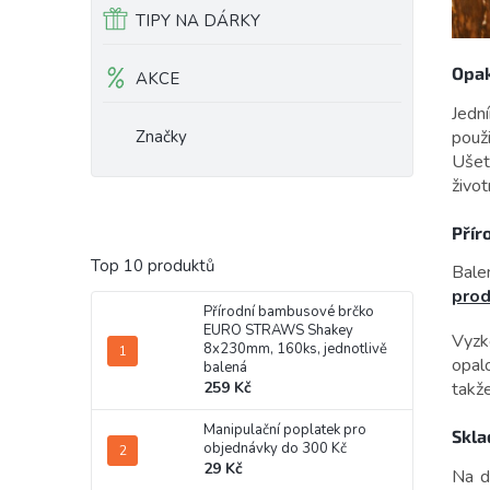
TIPY NA DÁRKY
Opak
AKCE
Jedn
použ
Značky
Ušetř
život
Přír
Top 10 produktů
Bale
prod
Přírodní bambusové brčko
EURO STRAWS Shakey
Vyzk
8x230mm, 160ks, jednotlivě
opal
balená
259 Kč
takže
Manipulační poplatek pro
Skla
objednávky do 300 Kč
29 Kč
Na d