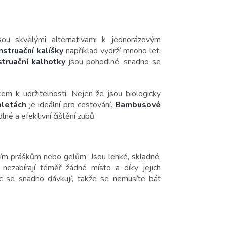
sou skvělými alternativami k jednorázovým
struační kalíšky
například vydrží mnoho let,
truační kalhotky
jsou pohodlné, snadno se
m k udržitelnosti. Nejen že jsou biologicky
bletách
je ideální pro cestování.
Bambusové
né a efektivní čištění zubů.
acím práškům nebo gelům. Jsou lehké, skladné,
 nezabírají téměř žádné místo a díky jejich
íc se snadno dávkují, takže se nemusíte bát