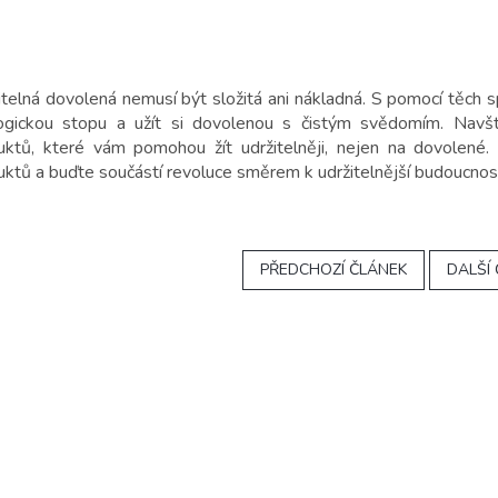
itelná dovolená nemusí být složitá ani nákladná. S pomocí těch 
ogickou stopu a užít si dovolenou s čistým svědomím. Navšt
uktů, které vám pomohou žít udržitelněji, nejen na dovolené.
uktů a buďte součástí revoluce směrem k udržitelnější budoucnost
PŘEDCHOZÍ ČLÁNEK
DALŠÍ