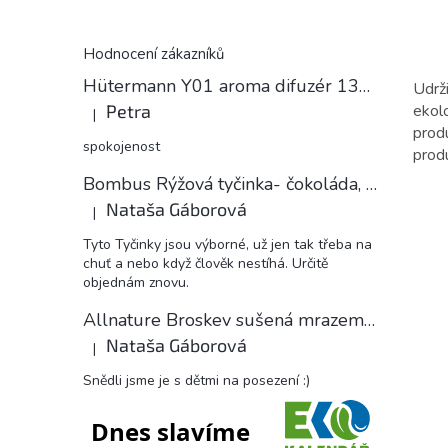
Hodnocení zákazníků
Hütermann Y01 aroma difuzér 130ml světlé dřevo - ultrazvukový, USB.
Udrž
ekol
Petra
|
Hodnocení produktu je 5 z 5 hvězdiček.
prod
spokojenost
prod
Bombus Rýžová tyčinka- čokoláda, 18 g
Nataša Gáborová
|
Hodnocení produktu je 5 z 5 hvězdiček.
Tyto Tyčinky jsou výborné, už jen tak třeba na
chuť a nebo když člověk nestíhá. Určitě
objednám znovu.
Allnature Broskev sušená mrazem plátky, 15 g
Nataša Gáborová
|
Hodnocení produktu je 5 z 5 hvězdiček.
Snědli jsme je s dětmi na posezení :)