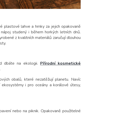
vé plastové lahve a hrnky za jejich opakovaně
 nápoj studený i během horkých letních dnů.
robené z kvalitních materiálů zaručují dlouhou
sty.
d dbáte na ekologii.
Přírodní kosmetické
.
vých obalů, které nezatěžují planetu. Navíc
í ekosystémy i pro oceány a korálové útesy,
bavení nebo na piknik. Opakovaně použitelné