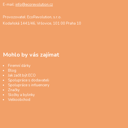
E-mail:
info@ecorevolution.cz
Provozovatel: EcoRevolution, s.r.o.
Kodaňská 1441/46, Vršovice, 101 00 Praha 10
Mohlo by vás zajímat
Firemní dárky
Blog
Jak začít být ECO
Spolupráce s dodavateli
Spolupráce s influencery
Značky
Složky a bylinky
Velkoobchod