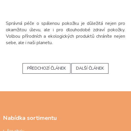
Správná péče o spálenou pokožku je důležitá nejen pro
okamžitou úlevu, ale i pro dlouhodobé zdraví pokožky.
Volbou přírodních a ekologických produktů chráníte nejen
sebe, ale i naši planetu.
PŘEDCHOZÍ ČLÁNEK
DALŠÍ ČLÁNEK
Z
á
p
a
Nabídka sortimentu
t
í
Eco obaly