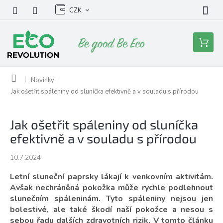
Přejít
CZK
na
obsah
Nákupní
košík
Domů
Novinky
Jak ošetřit spáleniny od sluníčka efektivně a v souladu s přírodou
Jak ošetřit spáleniny od sluníčka
efektivně a v souladu s přírodou
10.7.2024
Letní sluneční paprsky lákají k venkovním aktivitám.
Avšak nechráněná pokožka může rychle podlehnout
slunečním spáleninám. Tyto spáleniny nejsou jen
bolestivé, ale také škodí naší pokožce a nesou s
sebou řadu dalších zdravotních rizik. V tomto článku