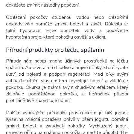
dokážete zmírnit následky popálení.
Ochlazení pokožky studenou vodou nebo chladícími
obklady vám pomůže zmírnit bolest a zánět. Důležitá je
také hydratace. Pijte dostatek vody a používejte
hydratační spreje, které pokožku osvěží a uklidní.
Přírodní produkty pro léčbu spálenin
Příroda nám nabízí mnoho účinných prostředků na léčbu
spálenin. Aloe vera má chladivé a hojivé účinky, které rychle
uleví od bolesti a podpoří regeneraci. Med díky svým
antibakteriálním vlastnostem urychluje hojení a zklidňuje
pokožku. Okurka je známá svým chladivým efektem, který
zklidňuje podrážděnou pokožku, a heřmánek působí
protizánětlivě a urychluje hojení.
Dalším vynikajícím přírodním prostředkem je bílý jogurt.
Kyselina mléčná obsažená právě v bílém jogurtu pomáhá
zmírnit bolest a zarudnutí pokožky. Vychlazený jogurt
naneste přímo na spálenou pokožku a nechte působit 15-