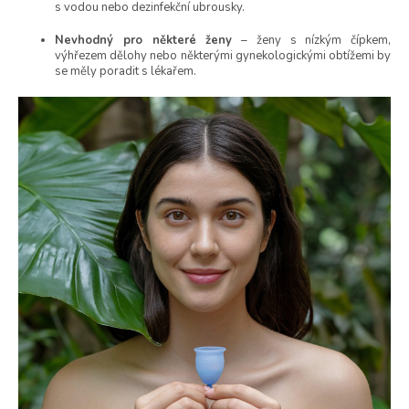
s vodou nebo dezinfekční ubrousky.
Nevhodný pro některé ženy
– ženy s nízkým čípkem,
výhřezem dělohy nebo některými gynekologickými obtížemi by
se měly poradit s lékařem.