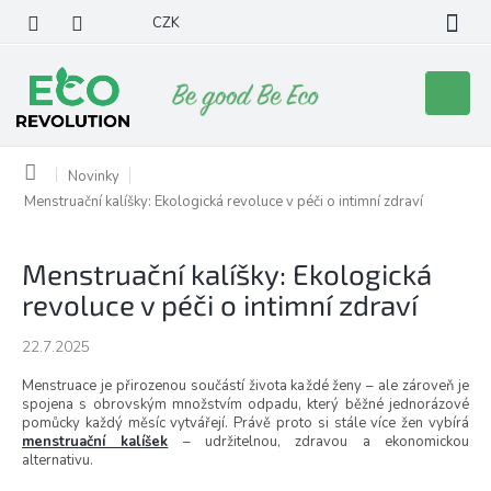
Přejít
CZK
na
obsah
Nákupní
košík
Domů
Novinky
Menstruační kalíšky: Ekologická revoluce v péči o intimní zdraví
Menstruační kalíšky: Ekologická
revoluce v péči o intimní zdraví
22.7.2025
Menstruace je přirozenou součástí života každé ženy – ale zároveň je
spojena s obrovským množstvím odpadu, který běžné jednorázové
pomůcky každý měsíc vytvářejí. Právě proto si stále více žen vybírá
menstruační kalíšek
– udržitelnou, zdravou a ekonomickou
alternativu.