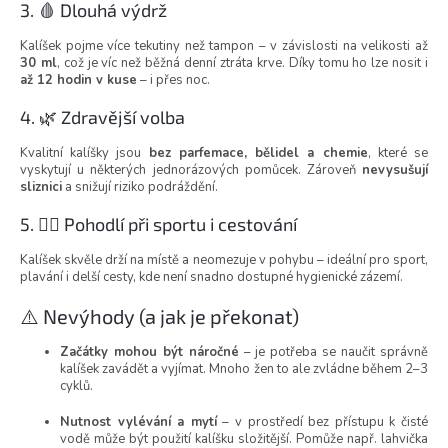
3. 🩸 Dlouhá výdrž
Kalíšek pojme více tekutiny než tampon – v závislosti na velikosti až
30 ml
, což je víc než běžná denní ztráta krve. Díky tomu ho lze nosit i
až 12 hodin v kuse
– i přes noc.
4. 🌿 Zdravější volba
Kvalitní kalíšky jsou
bez parfemace, bělidel a chemie
, které se
vyskytují u některých jednorázových pomůcek. Zároveň
nevysušují
sliznici
a snižují riziko podráždění.
5. 🏃‍♀️ Pohodlí při sportu i cestování
Kalíšek skvěle drží na místě a neomezuje v pohybu – ideální pro sport,
plavání i delší cesty, kde není snadno dostupné hygienické zázemí.
⚠️ Nevýhody (a jak je překonat)
Začátky mohou být náročné
– je potřeba se naučit správně
kalíšek zavádět a vyjímat. Mnoho žen to ale zvládne během 2–3
cyklů.
Nutnost vylévání a mytí
– v prostředí bez přístupu k čisté
vodě může být použití kalíšku složitější. Pomůže např. lahvička