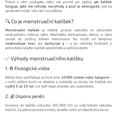
Pokud o něm uvažujete, nebo vás prostě jen zajímá,
jak kalíšek
funguje, jaké má výhody, nevýhody a proč je ekologický
, jste na
správném místě. Vše vám vysvětlíme.
🔍 Co je menstruační kalíšek?
Menstruační kalíšek
je měkká, pružná nádobka ze zdravotně
nezávadného silikonu nebo lékařského termoplastu, kterou si žena
zavádí do pochvy během menstruace. Na rozdíl od tamponu
neabsorbuje krev
, ale
zachycuje ji
– a po několika hodinách ji
jednoduše vylijete, kalíšek opláchnete a opět použijete.
✅ Výhody menstruačního kalíšku
1. ♻️ Ekologická volba
Běžná žena spotřebuje za život přes
10 000 vložek nebo tamponů
–
z nichž většina končí na skládce a rozkládá se stovky let. Kalíšek ale
vydrží 5 až 10 let
, což šetří nejen planetu, ale i peněženku.
2. 💰 Úspora peněz
Investice do kalíšku (obvykle 300–800 Kč) se vrátí během několika
měsíců. Za jednorázové pomůcky utratíte ročně až několik tisíc korun.