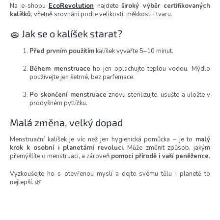
Na e-shopu
EcoRevolution
najdete
široký výběr certifikovaných
kalíšků
, včetně srovnání podle velikosti, měkkosti i tvaru.
🧽 Jak se o kalíšek starat?
Před prvním použitím
kalíšek vyvařte 5–10 minut.
Během menstruace
ho jen oplachujte teplou vodou. Mýdlo
používejte jen šetrné, bez parfemace.
Po skončení menstruace
znovu sterilizujte, usušte a uložte v
prodyšném pytlíčku.
Malá změna, velký dopad
Menstruační kalíšek je víc než jen hygienická pomůcka – je to
malý
krok k osobní i planetární revoluci
. Může změnit způsob, jakým
přemýšlíte o menstruaci, a zároveň
pomoci přírodě i vaší peněžence
.
Vyzkoušejte ho s otevřenou myslí a dejte svému tělu i planetě to
nejlepší. 🌿