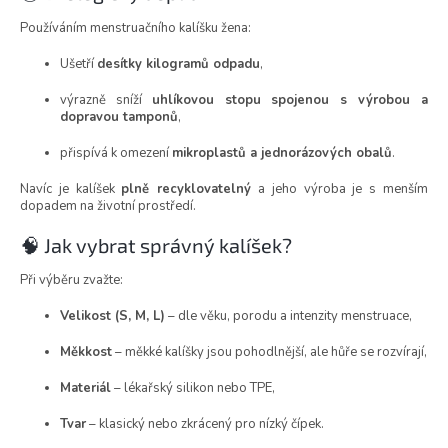
Používáním menstruačního kalíšku žena:
Ušetří
desítky kilogramů odpadu
,
výrazně sníží
uhlíkovou stopu spojenou s výrobou a
dopravou tamponů
,
přispívá k omezení
mikroplastů a jednorázových obalů
.
Navíc je kalíšek
plně recyklovatelný
a jeho výroba je s menším
dopadem na životní prostředí.
🧠 Jak vybrat správný kalíšek?
Při výběru zvažte:
Velikost (S, M, L)
– dle věku, porodu a intenzity menstruace,
Měkkost
– měkké kalíšky jsou pohodlnější, ale hůře se rozvírají,
Materiál
– lékařský silikon nebo TPE,
Tvar
– klasický nebo zkrácený pro nízký čípek.