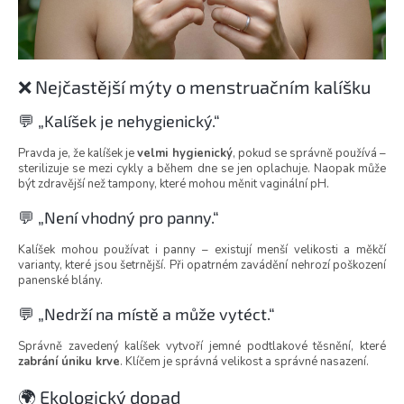
❌ Nejčastější mýty o menstruačním kalíšku
💬 „Kalíšek je nehygienický.“
Pravda je, že kalíšek je
velmi hygienický
, pokud se správně používá –
sterilizuje se mezi cykly a během dne se jen oplachuje. Naopak může
být zdravější než tampony, které mohou měnit vaginální pH.
💬 „Není vhodný pro panny.“
Kalíšek mohou používat i panny – existují menší velikosti a měkčí
varianty, které jsou šetrnější. Při opatrném zavádění nehrozí poškození
panenské blány.
💬 „Nedrží na místě a může vytéct.“
Správně zavedený kalíšek vytvoří jemné podtlakové těsnění, které
zabrání úniku krve
. Klíčem je správná velikost a správné nasazení.
🌍 Ekologický dopad