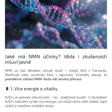
Jaké má NMN účinky? Věda i zkušenosti
mluví jasně
NMN se stal tématem stovek studií – včetně těch z Harvardu,
Stanfordu nebo univerzity Keio v Japonsku. Výsledky ukazují, že
pravidelné užívání NMN může mít mnoho přínosů
:
🔋 1. Více energie a vitality
NAD+ je palivem mitochondrií – tzv. „elektráren buněk“. S dostatkem
NAD+ naše tělo vyrábí více energie, což může vést k větší vitalitě, lepší
výdrži a snazšímu zvládání stresu.