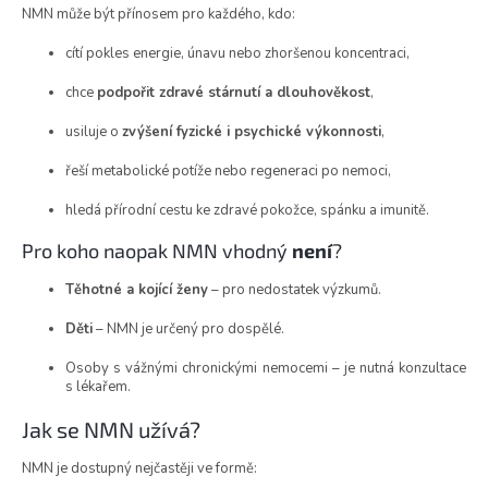
NMN může být přínosem pro každého, kdo:
cítí pokles energie, únavu nebo zhoršenou koncentraci,
chce
podpořit zdravé stárnutí a dlouhověkost
,
usiluje o
zvýšení fyzické i psychické výkonnosti
,
řeší metabolické potíže nebo regeneraci po nemoci,
hledá přírodní cestu ke zdravé pokožce, spánku a imunitě.
Pro koho naopak NMN vhodný
není
?
Těhotné a kojící ženy
– pro nedostatek výzkumů.
Děti
– NMN je určený pro dospělé.
Osoby s vážnými chronickými nemocemi – je nutná konzultace
s lékařem.
Jak se NMN užívá?
NMN je dostupný nejčastěji ve formě: