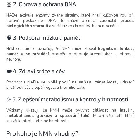
🧬 2. Oprava a ochrana DNA
NAD+ aktivuje enzymy zvané sirtuiny, které hrají klíčovou roli při
opravě poškozené DNA. To může pomoci
zpomalit proces
biologického stárnutí
a snížit riziko chronických onemocnění.
🧠 3. Podpora mozku a paměti
Některé studie naznačují, že NMN může zlepšit
kognitivní funkce,
paměť a soustředění
, protože podporuje krevní oběh a obnovu
neuronů.
❤️ 4. Zdraví srdce a cév
Podporou NAD+ se NMN podílí na
snížení zánětlivosti
, udržení
pružnosti cév a lepší regulaci krevního tlaku.
⚖️ 5. Zlepšení metabolismu a kontroly hmotnosti
Výzkumy ukazují, že NMN může ovlivnit
citlivost na inzulin,
metabolismus glukózy a spalování tuků
. Mnozí uživatelé hlásí
snazší kontrolu tělesné hmotnosti.
Pro koho je NMN vhodný?