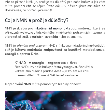
Ale co přesně NMN je, proč je tak důležitý pro naše buňky, a jak vám
může pomoci cítit se lépe? Čtěte dál – v následujících minutách se
dozvíte vše, co potřebujete vědět.
Co je NMN a proč je důležitý?
NMN je zkratka pro
nikotinamid mononukleotid
, molekulu, která se
přirozeně vyskytuje v lidském těle i v některých potravinách – zejména
v
brokolici, zelí, okurkách, avokádu
nebo edamame.
NMN je
přímým prekurzorem
NAD+ (nikotinamidadenindinukleotidu),
což je
klíčová molekula zodpovědná za buněčný metabolismus,
energii a opravu DNA
.
💡
NAD+ = energie + regenerace + život
Bez NAD+ by naše buňky přestaly fungovat. Bohužel s
věkem jeho hladina prudce klesá – již kolem 40. roku
máme o 40–60 % méně NAD+ než ve dvaceti.
Doplňování NMN
může pomoci tyto hladiny obnovit.