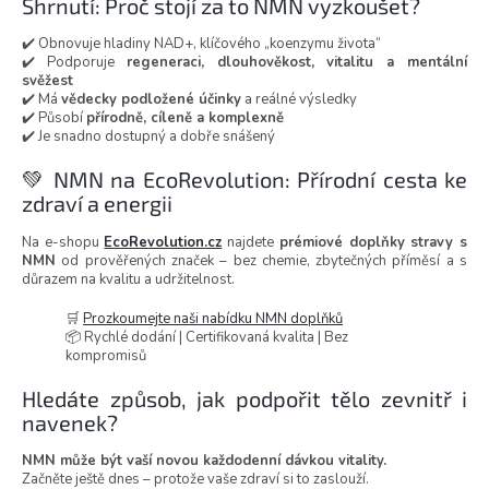
Shrnutí: Proč stojí za to NMN vyzkoušet?
✔️ Obnovuje hladiny NAD+, klíčového „koenzymu života“
✔️ Podporuje
regeneraci, dlouhověkost, vitalitu a mentální
svěžest
✔️ Má
vědecky podložené účinky
a reálné výsledky
✔️ Působí
přírodně, cíleně a komplexně
✔️ Je snadno dostupný a dobře snášený
💚 NMN na EcoRevolution: Přírodní cesta ke
zdraví a energii
Na e-shopu
EcoRevolution.cz
najdete
prémiové doplňky stravy s
NMN
od prověřených značek – bez chemie, zbytečných příměsí a s
důrazem na kvalitu a udržitelnost.
🛒
Prozkoumejte naši nabídku NMN doplňků
📦 Rychlé dodání | Certifikovaná kvalita | Bez
kompromisů
Hledáte způsob, jak podpořit tělo zevnitř i
navenek?
NMN může být vaší novou každodenní dávkou vitality.
Začněte ještě dnes – protože vaše zdraví si to zaslouží.