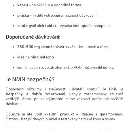
kapslí
– nejběžnější a pohodlná forma,
prášku
– rychlé vstřebání a možnost dávkování,
sublingválních tablet
– vysoká biologická dostupnost.
Doporučené dávkování:
250–500 mg denně
(závisí na věku, hmotnosti a cílech),
ideálně
ráno nalačno
,
kombinace s resveratrolem nebo PQQ může zesílit účinky.
Je NMN bezpečný?
Dosavadní výzkumy i zkušenosti uživatelů ukazují, že NMN je
bezpečný a dobře tolerovaný
. Nebyly zaznamenány závažné
vedlejší účinky, pouze výjimečně mírné zažívací potíže při vyšších
dávkách.
Důležité je ale volit
kvalitní produkt
– ideálně s garantovanou
čistotou, bez přidaných plnidel a testovaný na těžké kovy a toxiny.