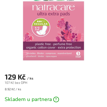
0,0
z
5
hvězdiček.
129 Kč
/ ks
107 Kč bez DPH
8.92 Kč / ks
Skladem u partnera