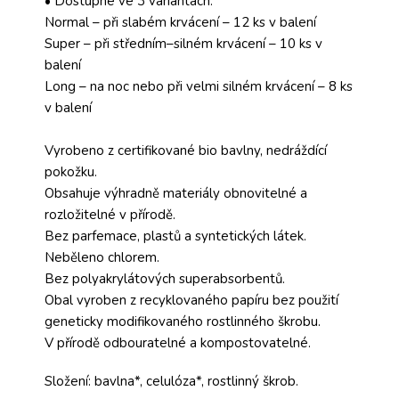
• Dostupné ve 3 variantách:
Normal – při slabém krvácení – 12 ks v balení
Super – při středním–silném krvácení – 10 ks v
balení
Long – na noc nebo při velmi silném krvácení – 8 ks
v balení
Vyrobeno z certifikované bio bavlny, nedráždící
pokožku.
Obsahuje výhradně materiály obnovitelné a
rozložitelné v přírodě.
Bez parfemace, plastů a syntetických látek.
Neběleno chlorem.
Bez polyakrylátových superabsorbentů.
Obal vyroben z recyklovaného papíru bez použití
geneticky modifikovaného rostlinného škrobu.
V přírodě odbouratelné a kompostovatelné.
Složení: bavlna*, celulóza*, rostlinný škrob.