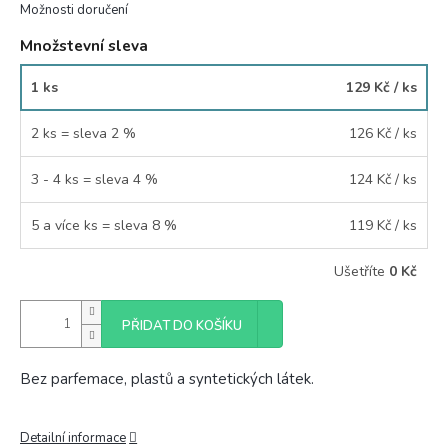
Možnosti doručení
Množstevní sleva
1 ks
129 Kč
/ ks
2 ks = sleva 2 %
126 Kč
/ ks
3 - 4 ks = sleva 4 %
124 Kč
/ ks
5 a více ks = sleva 8 %
119 Kč
/ ks
Ušetříte
0 Kč
PŘIDAT DO KOŠÍKU
Bez parfemace, plastů a syntetických látek.
Detailní informace