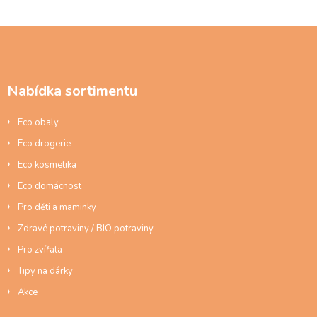
Z
á
p
a
Nabídka sortimentu
t
í
Eco obaly
Eco drogerie
Eco kosmetika
Eco domácnost
Pro děti a maminky
Zdravé potraviny / BIO potraviny
Pro zvířata
Tipy na dárky
Akce