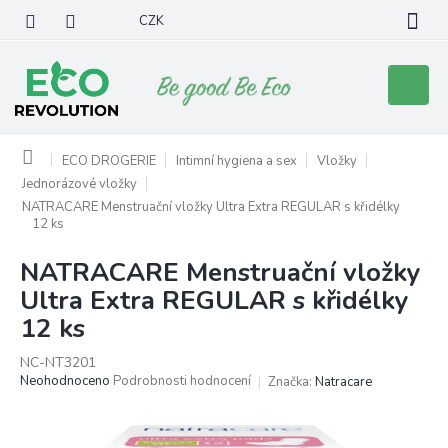
Přejít
CZK
na
obsah
Nákupní
košík
Domů
ECO DROGERIE
Intimní hygiena a sex
Vložky
Jednorázové vložky
NATRACARE Menstruační vložky Ultra Extra REGULAR s křidélky
12 ks
NATRACARE Menstruační vložky
Ultra Extra REGULAR s křidélky
12 ks
NC-NT3201
Průměrné
Neohodnoceno
Podrobnosti hodnocení
Značka:
Natracare
hodnocení
produktu
je