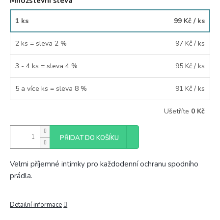
Množstevní sleva
1 ks
99 Kč
/ ks
2 ks = sleva 2 %
97 Kč
/ ks
3 - 4 ks = sleva 4 %
95 Kč
/ ks
5 a více ks = sleva 8 %
91 Kč
/ ks
Ušetříte
0 Kč
PŘIDAT DO KOŠÍKU
Velmi příjemné intimky pro každodenní ochranu spodního
prádla.
Detailní informace