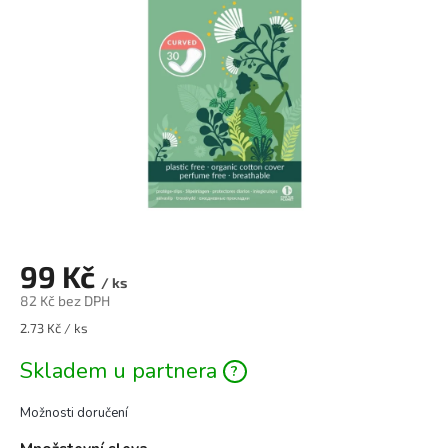
hvězdiček.
99 Kč
/ ks
82 Kč bez DPH
2.73 Kč / ks
Skladem u partnera
Možnosti doručení