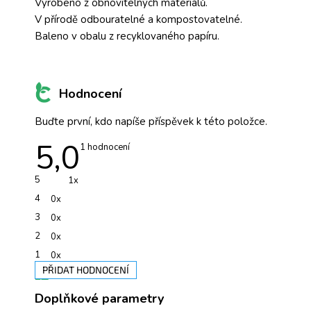
Vyrobeno z obnovitelných materiálů.
V přírodě odbouratelné a kompostovatelné.
Baleno v obalu z recyklovaného papíru.
Hodnocení
Buďte první, kdo napíše příspěvek k této položce.
5,0
Průměrné
1 hodnocení
hodnocení
produktu
je
5
1x
5,0
z
4
0x
5
hvězdiček.
3
0x
2
0x
1
0x
PŘIDAT HODNOCENÍ
V
Doplňkové parametry
ý