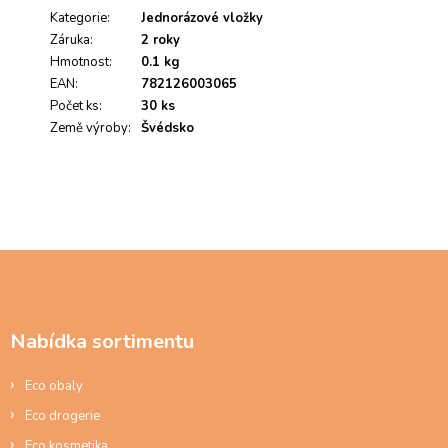
p
i
Kategorie
:
Jednorázové vložky
s
Záruka
:
2 roky
h
Hmotnost
:
0.1 kg
o
EAN
:
782126003065
d
Počet ks
:
30 ks
n
Země výroby
:
Švédsko
o
c
e
n
í
Z
á
p
a
Nabídka sortimentu
t
í
Eco obaly
Eco drogerie
Eco kosmetika