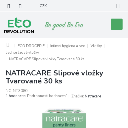
Přejít
CZK
na
obsah
Nákupní
košík
Domů
ECO DROGERIE
Intimní hygiena a sex
Vložky
Jednorázové vložky
NATRACARE Slipové vložky Tvarované 30 ks
NATRACARE Slipové vložky
Tvarované 30 ks
NC-NT3060
Průměrné
1 hodnocení
Podrobnosti hodnocení
Značka:
Natracare
hodnocení
produktu
je
5,0
z
5