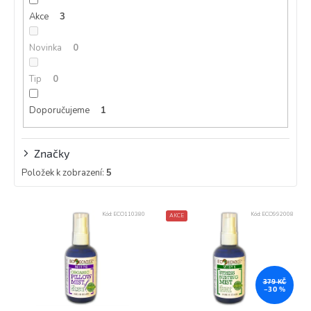
k
Akce
3
t
ů
Novinka
0
Tip
0
Doporučujeme
1
Značky
Položek k zobrazení:
5
V
Kód:
ECO110380
Kód:
ECO992008
AKCE
ý
p
i
s
p
379 KČ
–30 %
r