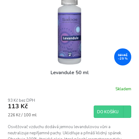
161 KČ
–29 %
Levandule 50 ml
Skladem
Průměrné
hodnocení
produktu
93 Kč bez DPH
113 Kč
je
5,0
DO KOŠÍKU
Měrná
226 Kč / 100 ml
z
cena:
5
hvězdiček.
Osvěžovač vzduchu dodává jemnou levandulovou vůni a
neutralizuje nepříjemné pachy. Uklidňuje a přináší klidný spánek.