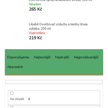
Skladem
265 Kč
Libebit Osvěžovač vzduchu a textilu litsea
cubeba, 200 ml
Vyprodáno
219 Kč
Ř
a
Doporučujeme
Nejlevnější
Nejdražší
Nejprodávanější
z
e
Abecedně
n
í
p
r
o
d
Na skladě
4
u