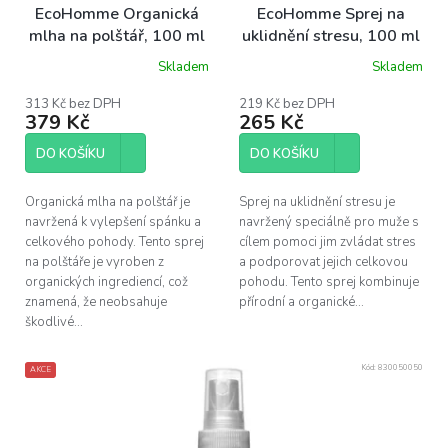
o
EcoHomme Organická
EcoHomme Sprej na
d
mlha na polštář, 100 ml
uklidnění stresu, 100 ml
u
Skladem
Skladem
k
t
313 Kč bez DPH
219 Kč bez DPH
ů
379 Kč
265 Kč
DO KOŠÍKU
DO KOŠÍKU
Organická mlha na polštář je
Sprej na uklidnění stresu je
navržená k vylepšení spánku a
navržený speciálně pro muže s
celkového pohody. Tento sprej
cílem pomoci jim zvládat stres
na polštáře je vyroben z
a podporovat jejich celkovou
organických ingrediencí, což
pohodu. Tento sprej kombinuje
znamená, že neobsahuje
přírodní a organické...
škodlivé...
Kód:
830050050
AKCE