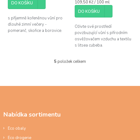
Měrná
109,50 Kč / 100 ml
DO KOŠÍKU
cena:
DO KOŠÍKU
s příjemně kořeněnou vůní pro
dlouhé zimní večery -
Oživte své prostředí
pomeranč, skořice a borovice.
povzbuzující vůní s přírodním
osvěžovačem vzduchu a textilu
s litsea cubeba.
5
položek celkem
O
v
l
á
d
Z
a
á
c
p
í
a
p
Nabídka sortimentu
t
r
í
v
Eco obaly
k
y
Eco drogerie