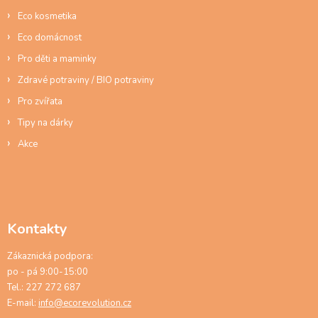
v
ý
Eco kosmetika
p
Eco domácnost
i
s
Pro děti a maminky
u
Zdravé potraviny / BIO potraviny
Pro zvířata
Tipy na dárky
Akce
Kontakty
Zákaznická podpora:
po - pá 9:00-15:00
Tel.: 227 272 687
E-mail:
info@ecorevolution.cz