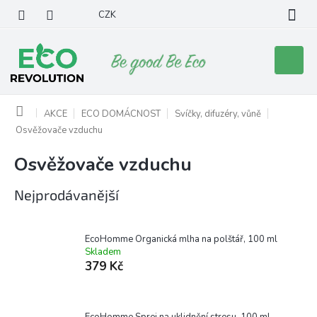
Přejít
CZK
na
obsah
Nákupní
košík
Domů
AKCE
ECO DOMÁCNOST
Svíčky, difuzéry, vůně
Osvěžovače vzduchu
Osvěžovače vzduchu
Nejprodávanější
EcoHomme Organická mlha na polštář, 100 ml
Skladem
379 Kč
EcoHomme Sprej na uklidnění stresu, 100 ml