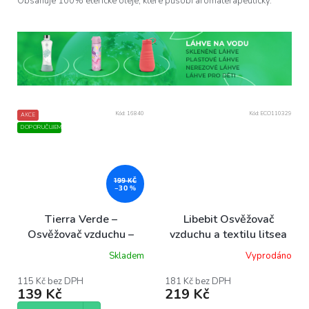
Obsahuje 100% éterické oleje, které působí aromaterapeuticky.
Kód:
16840
Kód:
ECO110329
AKCE
DOPORUČUJEME
199 KČ
–30 %
Tierra Verde –
Libebit Osvěžovač
Osvěžovač vzduchu –
vzduchu a textilu litsea
Zimní snění 100 ml
cubeba, 200 ml
Skladem
Vyprodáno
115 Kč bez DPH
181 Kč bez DPH
139 Kč
219 Kč