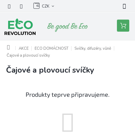
Přejít
CZK
na
obsah
Nákupní
košík
Domů
AKCE
ECO DOMÁCNOST
Svíčky, difuzéry, vůně
Čajové a plovoucí svíčky
Čajové a plovoucí svíčky
Produkty teprve připravujeme.