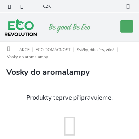
Přejít
CZK
na
obsah
Nákupní
košík
Domů
AKCE
ECO DOMÁCNOST
Svíčky, difuzéry, vůně
Vosky do aromalampy
Vosky do aromalampy
Produkty teprve připravujeme.