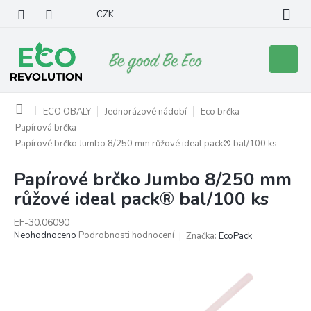
Přejít
CZK
na
obsah
Nákupní
košík
Domů
ECO OBALY
Jednorázové nádobí
Eco brčka
Papírová brčka
Papírové brčko Jumbo 8/250 mm růžové ideal pack® bal/100 ks
Papírové brčko Jumbo 8/250 mm
růžové ideal pack® bal/100 ks
EF-30.06090
Průměrné
Neohodnoceno
Podrobnosti hodnocení
Značka:
EcoPack
hodnocení
produktu
je
0,0
z
5