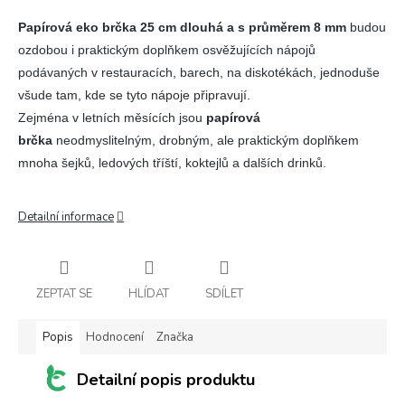
Papírová eko brčka 25 cm dlouhá a s průměrem 8 mm
budou
ozdobou i praktickým doplňkem osvěžujících nápojů
podávaných v restauracích, barech, na diskotékách, jednoduše
všude tam, kde se tyto nápoje připravují.
Zejména v letních měsících jsou
papírová
brčka
neodmyslitelným, drobným, ale praktickým doplňkem
mnoha šejků, ledových tříští, koktejlů a dalších drinků.
Detailní informace
ZEPTAT SE
HLÍDAT
SDÍLET
Popis
Hodnocení
Značka
Detailní popis produktu