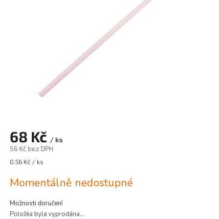
hvězdiček.
68 Kč
/ ks
56 Kč bez DPH
0.56 Kč / ks
Momentálně nedostupné
Možnosti doručení
Položka byla vyprodána…