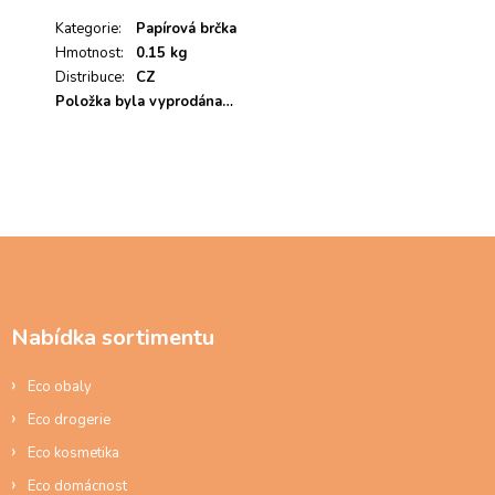
Kategorie
:
Papírová brčka
Hmotnost
:
0.15 kg
Distribuce
:
CZ
Položka byla vyprodána…
Z
á
p
a
Nabídka sortimentu
t
í
Eco obaly
Eco drogerie
Eco kosmetika
Eco domácnost