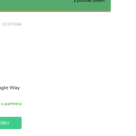
2
položek celkem
d:
ECO79364
ungle Way
 u partnera
ŠÍKU