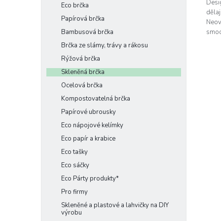
Desi
Eco brčka
dělaj
Papírová brčka
Neovl
Bambusová brčka
smoot
znovu
Brčka ze slámy, trávy a rákosu
Rýžová brčka
Skleněná brčka
Ocelová brčka
Kompostovatelná brčka
Papírové ubrousky
Eco nápojové kelímky
Eco papír a krabice
Eco tašky
Eco sáčky
Eco Párty produkty*
Pro firmy
Skleněné a plastové a lahvičky na DIY
výrobu