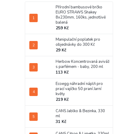
Přírodní bambusové brčko
EURO STRAWS Shakey
8x230mm, 160ks, jednotlivě
balená
259 Kč
Manipulační poplatek pro
objednávky do 300 Kč
29 Kč
Herbow Koncentrovaná aviváž
s parfémem - baby, 200 ml
113 Kč
Ecoegg náhradní náplň pro
prací vajíčko 50 praní Jarní
květy
219 Kč
CANS Jablko & Bezinka, 330
ml
31 Kč
CANS Citron & Limetka, 330ml