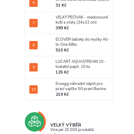
31 Kč
VELKÝ PEČIVÁK - medonosné
kvítí a včely (34x32 cm)
399 Kč
ECOVER tablety do myčky All-
In-One 68ks
510 Kč
LUCART AQUASTREAM 10 -
toaletní papír, 10 ks
125 Kč
Ecoegg náhradní náplň pro
prací vajíčko 50 praní Bavlna
219 Kč
VELKÝ VÝBĚR
Více jak 20 000 produktů