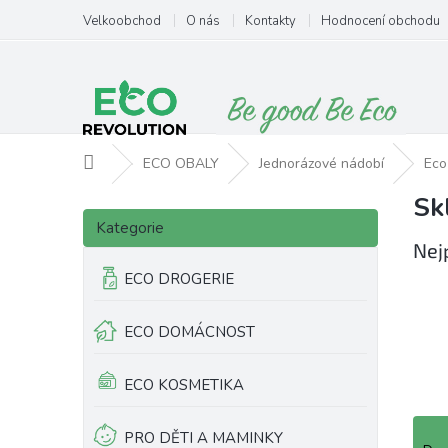
Přejít
Velkoobchod
O nás
Kontakty
Hodnocení obchodu
na
obsah
Domů
ECO OBALY
Jednorázové nádobí
Eco
Sk
P
Přeskočit
o
Kategorie
kategorie
s
Nej
t
ECO DROGERIE
r
a
ECO DOMÁCNOST
n
n
í
ECO KOSMETIKA
p
a
Ř
PRO DĚTI A MAMINKY
n