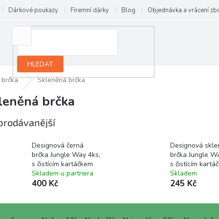
Dárkové poukazy
Firemní dárky
Blog
Objednávka a vrácení zb
HLEDAT
 brčka
Skleněná brčka
leněná brčka
prodávanější
Designová černá
Designová skle
brčka Jungle Way 4ks,
brčka Jungle Wa
s čistícím kartáčkem
s čistícím kartá
Skladem u partnera
Skladem
400 Kč
245 Kč