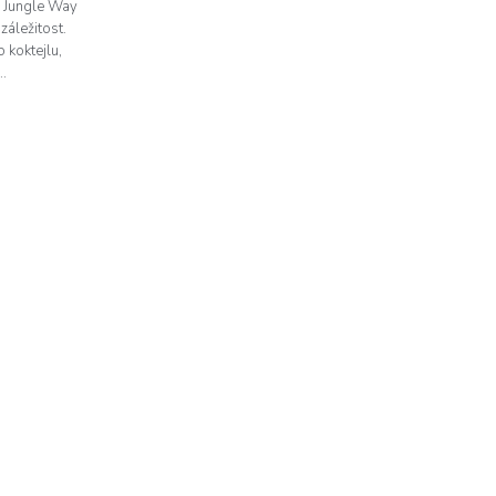
a Jungle Way
záležitost.
 koktejlu,
..