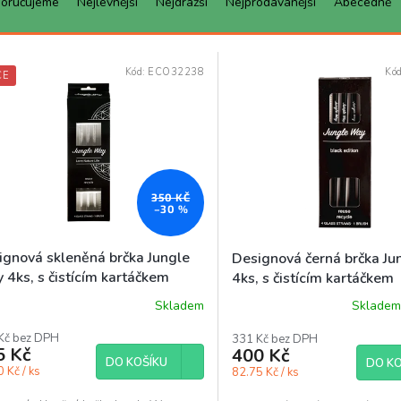
oručujeme
Nejlevnější
Nejdražší
Nejprodávanější
Abecedně
Kód:
ECO32238
Kó
CE
350 KČ
–30 %
ignová skleněná brčka Jungle
Designová černá brčka J
 4ks, s čistícím kartáčkem
4ks, s čistícím kartáčkem
Skladem
Skladem
Kč bez DPH
331 Kč bez DPH
5 Kč
400 Kč
DO KOŠÍKU
DO KO
 Kč / ks
82.75 Kč / ks