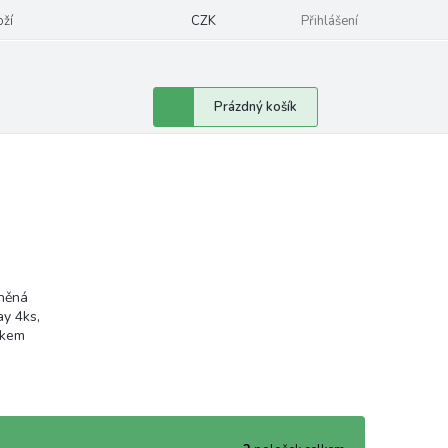
oží
CZK
Přihlášení
Nákupní
Prázdný košík
košík
něná
y 4ks,
čkem