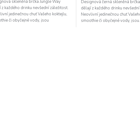
gnová skleněná brčka Jungle Way
Designová černá skleněná brčk
í z každého drinku nevšední záležitost.
dělají z každého drinku nevšední 
ivní jedinečnou chuť Vašeho koktejlu,
Neovlivní jedinečnou chuť Vašeho
hie či obyčejné vody, jsou
smoothie či obyčejné vody, jsou.
použitelné, díky...
O
v
l
á
d
a
c
í
p
r
v
k
y
v
ý
p
i
s