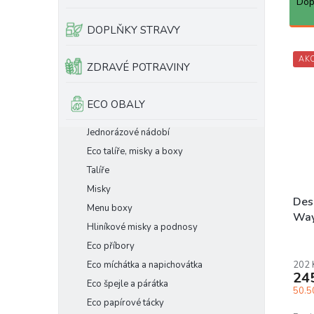
a
Dop
e
z
l
e
DOPLŇKY STRAVY
n
V
í
AK
ý
ZDRAVÉ POTRAVINY
p
p
r
i
ECO OBALY
o
s
d
p
Jednorázové nádobí
u
r
Eco talíře, misky a boxy
k
o
t
d
Talíře
ů
u
Misky
k
Des
Menu boxy
t
Way
Hliníkové misky a podnosy
ů
Eco příbory
Eco míchátka a napichovátka
202 
24
Eco špejle a párátka
50.50
Eco papírové tácky