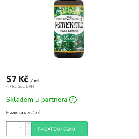
57 Kč
/ ml
47 Kč bez DPH
Měrná
Skladem u partnera
cena:
Možnosti doručení
PŘIDAT DO KOŠÍKU