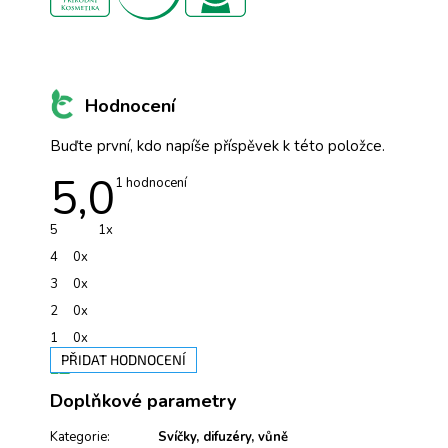
Hodnocení
Buďte první, kdo napíše příspěvek k této položce.
5,0
Průměrné
1 hodnocení
hodnocení
produktu
je
5
1x
5,0
z
4
0x
5
hvězdiček.
3
0x
2
0x
1
0x
PŘIDAT HODNOCENÍ
V
Doplňkové parametry
ý
p
i
Kategorie
:
Svíčky, difuzéry, vůně