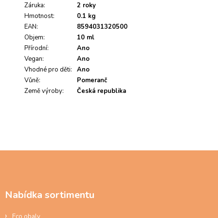
s
Záruka
:
2 roky
h
Hmotnost
:
0.1 kg
o
EAN
:
8594031320500
d
Objem
:
10 ml
n
Přírodní
:
Ano
o
Vegan
c
:
Ano
e
Vhodné pro děti
:
Ano
n
Vůně
:
Pomeranč
í
Země výroby
:
Česká republika
Z
á
p
a
Nabídka sortimentu
t
í
Eco obaly