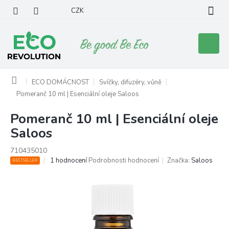
Přejít
CZK
na
obsah
Nákupní
košík
Domů
ECO DOMÁCNOST
Svíčky, difuzéry, vůně
Pomeranč 10 ml | Esenciální oleje Saloos
Pomeranč 10 ml | Esenciální oleje
Saloos
710435010
Průměrné
1 hodnocení
Podrobnosti hodnocení
Značka:
Saloos
BESTSELLER
hodnocení
produktu
je
5,0
z
5
hvězdiček.