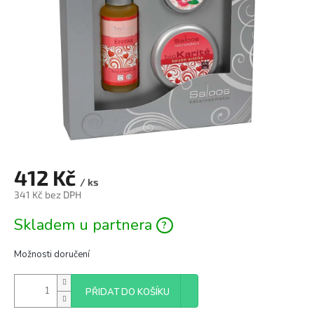
412 Kč
/ ks
341 Kč bez DPH
Měrná
Skladem u partnera
cena:
Možnosti doručení
PŘIDAT DO KOŠÍKU