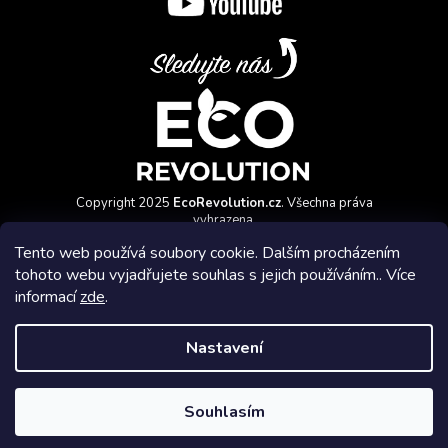
Copyright 2025
EcoRevolution.cz
. Všechna práva
vyhrazena.
Vytvořil a marketingově zajišťuje
HyperGroup.cz
Tento web používá soubory cookie. Dalším procházením
tohoto webu vyjadřujete souhlas s jejich používáním.. Více
informací
zde
.
Nastavení
Affiliate program
Souhlasím
Vytvořil Shoptet Premium