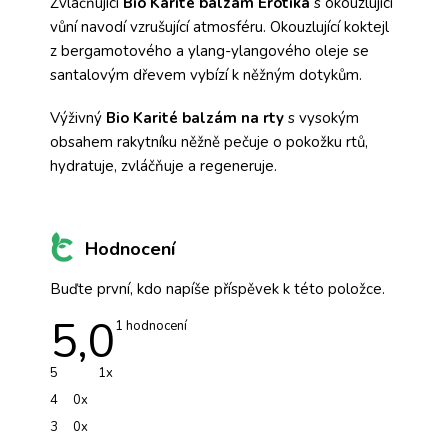
Zvláčňující
Bio Karité balzám Erotika
s okouzlující
vůní navodí vzrušující atmosféru. Okouzlující koktejl
z bergamotového a ylang-ylangového oleje se
santalovým dřevem vybízí k něžným dotykům.
Výživný
Bio Karité balzám na rty
s vysokým
obsahem rakytníku něžně pečuje o pokožku rtů,
hydratuje, zvláčňuje a regeneruje.
Hodnocení
Buďte první, kdo napíše příspěvek k této položce.
5,0
Průměrné
1 hodnocení
hodnocení
produktu
je
5
1x
5,0
z
4
0x
5
hvězdiček.
3
0x