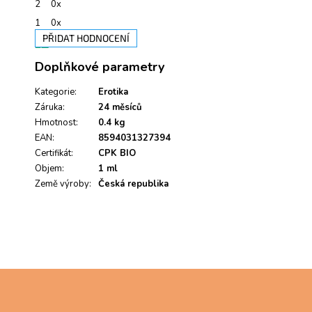
2
0x
1
0x
PŘIDAT HODNOCENÍ
V
Doplňkové parametry
ý
p
i
Kategorie
:
Erotika
s
Záruka
:
24 měsíců
h
Hmotnost
:
0.4 kg
o
EAN
:
8594031327394
d
Certifikát
:
CPK BIO
n
Objem
:
1 ml
o
Země výroby
c
:
Česká republika
e
n
í
Z
á
p