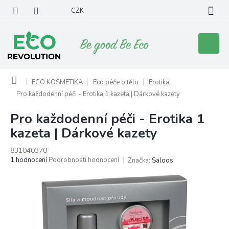
Přejít
CZK
na
obsah
Nákupní
košík
Domů
ECO KOSMETIKA
Eco péče o tělo
Erotika
Pro každodenní péči - Erotika 1 kazeta | Dárkové kazety
Pro každodenní péči - Erotika 1
kazeta | Dárkové kazety
831040370
Průměrné
1 hodnocení
Podrobnosti hodnocení
Značka:
Saloos
hodnocení
produktu
je
5,0
z
5
hvězdiček.