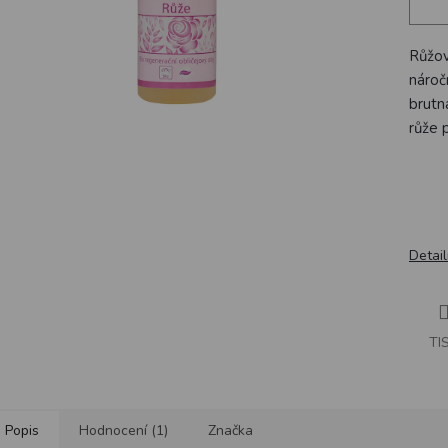
Růžov
nároč
brutn
růže p
Detail
TI
Popis
Hodnocení (1)
Značka