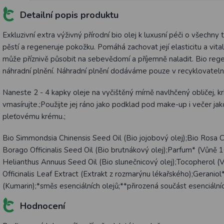
Detailní popis produktu
Exkluzivní extra výživný přírodní bio olej k luxusní péči o všechny ty
pěstí a regeneruje pokožku. Pomáhá zachovat její elasticitu a vitali
může příznivě působit na sebevědomí a příjemně naladit. Bio reg
náhradní plnění. Náhradní plnění dodáváme pouze v recyklovate
Naneste 2 - 4 kapky oleje na vyčištěný mírně navlhčený obličej, k
vmasírujte.;Použijte jej ráno jako podklad pod make-up i večer jako
pleťovému krému.;
Bio Simmondsia Chinensis Seed Oil (Bio jojobový olej);Bio Rosa C
Borago Officinalis Seed Oil (Bio brutnákový olej);Parfum* (Vůně 1
Helianthus Annuus Seed Oil (Bio slunečnicový olej);Tocopherol (V
Officinalis Leaf Extract (Extrakt z rozmarýnu lékařského);Gerani
(Kumarin);*směs esenciálních olejů;**přirozená součást esenciální
Hodnocení