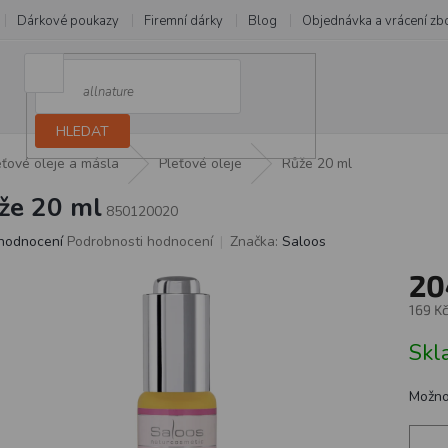
Dárkové poukazy
Firemní dárky
Blog
Objednávka a vrácení zb
HLEDAT
eťové oleje a másla
Pleťové oleje
Růže 20 ml
že 20 ml
850120020
ůměrné
hodnocení
Podrobnosti hodnocení
Značka:
Saloos
dnocení
20
oduktu
169 K
0
Měrn
Skl
cena:
ězdiček.
Možno