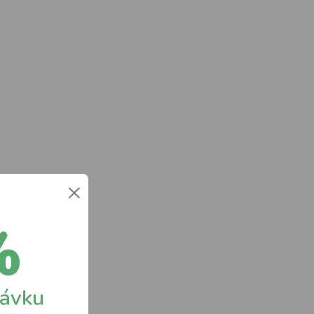
×
%
návku