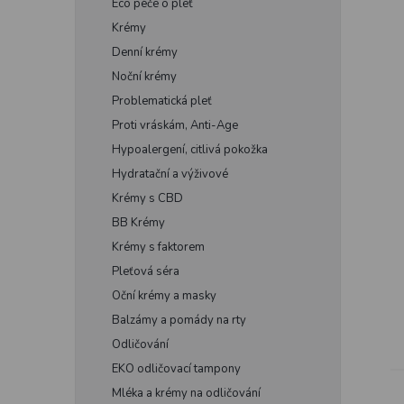
Eco péče o pleť
e
Krémy
l
Denní krémy
Noční krémy
Problematická pleť
Proti vráskám, Anti-Age
Hypoalergení, citlivá pokožka
Hydratační a výživové
Krémy s CBD
BB Krémy
Krémy s faktorem
Pleťová séra
Oční krémy a masky
Balzámy a pomády na rty
Odličování
EKO odličovací tampony
Mléka a krémy na odličování