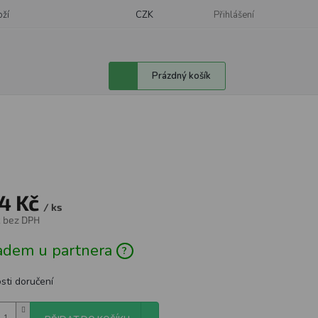
oží
CZK
Přihlášení
Nákupní
Prázdný košík
košík
4 Kč
/ ks
č bez DPH
á
adem u partnera
sti doručení