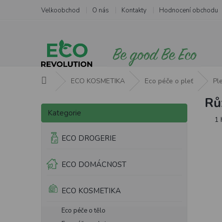
Přejít
Velkoobchod
O nás
Kontakty
Hodnocení obchodu
na
obsah
Domů
ECO KOSMETIKA
Eco péče o pleť
Pl
Rů
P
Přeskočit
o
Kategorie
kategorie
Pr
1 
s
ho
t
ECO DROGERIE
pr
r
je
a
5,
ECO DOMÁCNOST
n
z
5
n
hv
í
ECO KOSMETIKA
p
a
Eco péče o tělo
n