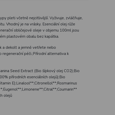
py pleti včetně nejcitlivější. Vyživuje, zvláčňuje,
tu. Vhodný je na vrásky. Esenciální olej růže
enerační obličejové oleje v objemu 100ml jsou
lném plastovém obalu bez kapátka.
rk a dekolt a jemně vetřete nebo
 regenerační péči.;Přírodní alternativa k
anina Seed Extract (Bio šípkový olej CO2);Bio
00% přírodních esenciálních olejů);Bio
itamin E);Linalool**;Citronellol**;Rosmarinus
ol**;Eugenol**;Limonene**;Citral**;Coumarin**
ch olejů