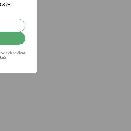
 slevy
hodních sdělení
ajů.