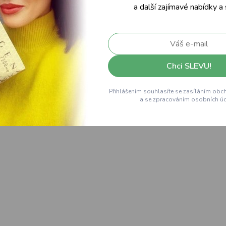
a další zajímavé nabídky a
Chci SLEVU!
Přihlášením souhlasíte se zasíláním obc
a se zpracováním osobních úd