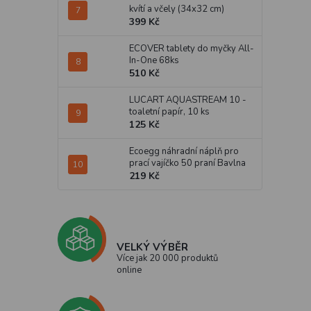
kvítí a včely (34x32 cm)
399 Kč
ECOVER tablety do myčky All-
In-One 68ks
510 Kč
LUCART AQUASTREAM 10 -
toaletní papír, 10 ks
125 Kč
Ecoegg náhradní náplň pro
prací vajíčko 50 praní Bavlna
219 Kč
VELKÝ VÝBĚR
Více jak 20 000 produktů
online