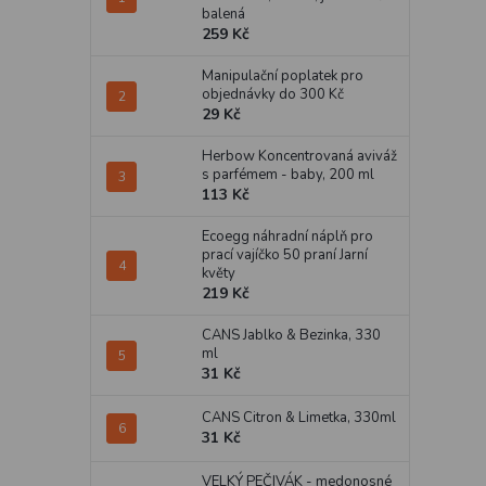
balená
259 Kč
Manipulační poplatek pro
objednávky do 300 Kč
29 Kč
Herbow Koncentrovaná aviváž
s parfémem - baby, 200 ml
113 Kč
Ecoegg náhradní náplň pro
prací vajíčko 50 praní Jarní
květy
219 Kč
CANS Jablko & Bezinka, 330
ml
31 Kč
CANS Citron & Limetka, 330ml
31 Kč
VELKÝ PEČIVÁK - medonosné