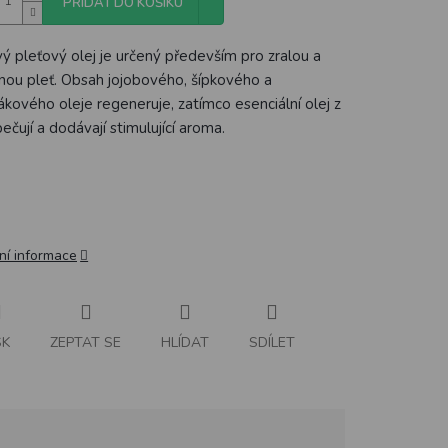
PŘIDAT DO KOŠÍKU
ý pleťový olej je určený především pro zralou a
nou pleť. Obsah jojobového, šípkového a
ákového oleje regeneruje, zatímco esenciální olej z
ečují a dodávají stimulující aroma.
ní informace
SK
ZEPTAT SE
HLÍDAT
SDÍLET