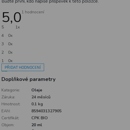
Buďte první, kdo napíše příspěvek k této položce.
5,0
Průměrné
1 hodnocení
hodnocení
produktu
je
5
1x
5,0
z
4
0x
5
hvězdiček.
3
0x
2
0x
1
0x
PŘIDAT HODNOCENÍ
V
Doplňkové parametry
ý
p
i
Kategorie
:
Oleje
s
Záruka
:
24 měsíců
h
Hmotnost
:
0.1 kg
o
EAN
:
8594031327905
d
n
Certifikát
:
CPK BIO
o
Objem
:
20 ml
c