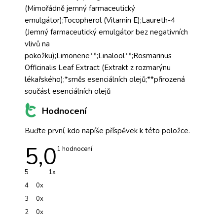
(Mimořádně jemný farmaceutický
emulgátor);Tocopherol (Vitamin E);Laureth-4
(Jemný farmaceutický emulgátor bez negativních
vlivů na
pokožku);Limonene**;Linalool**;Rosmarinus
Officinalis Leaf Extract (Extrakt z rozmarýnu
lékařského);*směs esenciálních olejů;**přirozená
součást esenciálních olejů
Hodnocení
Buďte první, kdo napíše příspěvek k této položce.
5,0
Průměrné
1 hodnocení
hodnocení
produktu
je
5
1x
5,0
z
4
0x
5
hvězdiček.
3
0x
2
0x