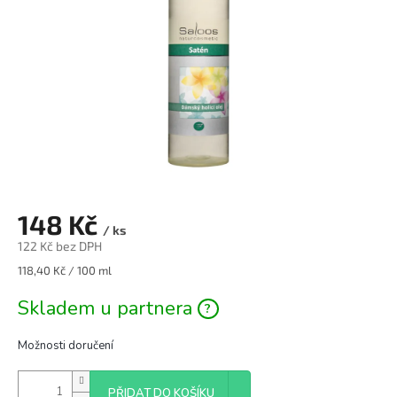
148 Kč
/ ks
122 Kč bez DPH
Měrná
118,40 Kč / 100 ml
cena:
Skladem u partnera
Možnosti doručení
PŘIDAT DO KOŠÍKU