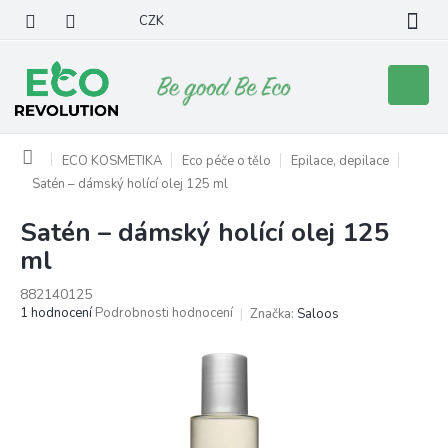
Přejít
CZK
na
obsah
Nákupní
košík
Domů
ECO KOSMETIKA
Eco péče o tělo
Epilace, depilace
Satén – dámský holící olej 125 ml
Satén – dámský holící olej 125
ml
882140125
Průměrné
1 hodnocení
Podrobnosti hodnocení
Značka:
Saloos
hodnocení
produktu
je
5,0
z
5
hvězdiček.