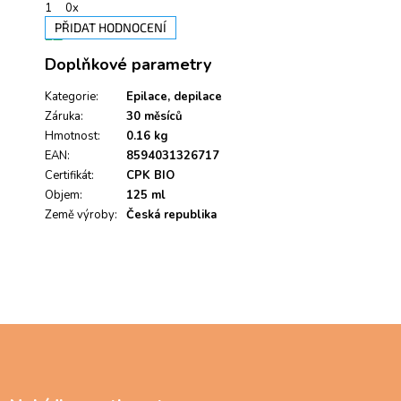
1
0x
PŘIDAT HODNOCENÍ
V
Doplňkové parametry
ý
p
i
Kategorie
:
Epilace, depilace
s
Záruka
:
30 měsíců
h
Hmotnost
:
0.16 kg
o
EAN
:
8594031326717
d
Certifikát
:
CPK BIO
n
Objem
:
125 ml
o
Země výroby
c
:
Česká republika
e
n
í
Z
á
p
a