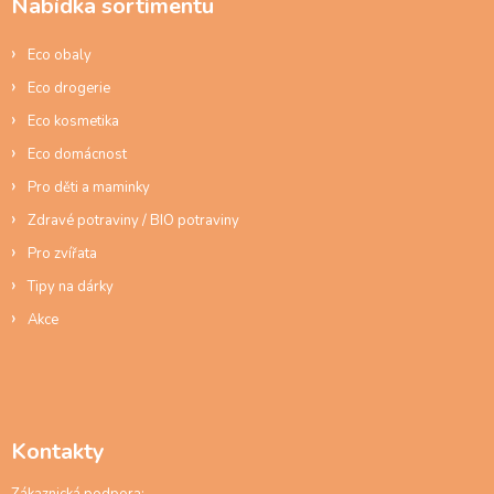
Nabídka sortimentu
t
í
Eco obaly
Eco drogerie
Eco kosmetika
Eco domácnost
Pro děti a maminky
Zdravé potraviny / BIO potraviny
Pro zvířata
Tipy na dárky
Akce
Kontakty
Zákaznická podpora: