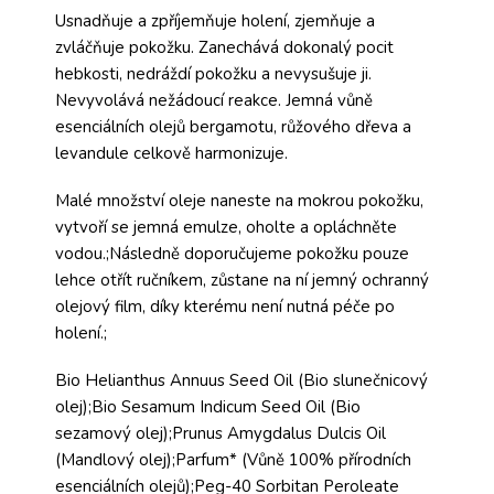
Usnadňuje a zpříjemňuje holení, zjemňuje a
zvláčňuje pokožku. Zanechává dokonalý pocit
hebkosti, nedráždí pokožku a nevysušuje ji.
Nevyvolává nežádoucí reakce. Jemná vůně
esenciálních olejů bergamotu, růžového dřeva a
levandule celkově harmonizuje.
Malé množství oleje naneste na mokrou pokožku,
vytvoří se jemná emulze, oholte a opláchněte
vodou.;Následně doporučujeme pokožku pouze
lehce otřít ručníkem, zůstane na ní jemný ochranný
olejový film, díky kterému není nutná péče po
holení.;
Bio Helianthus Annuus Seed Oil (Bio slunečnicový
olej);Bio Sesamum Indicum Seed Oil (Bio
sezamový olej);Prunus Amygdalus Dulcis Oil
(Mandlový olej);Parfum* (Vůně 100% přírodních
esenciálních olejů);Peg-40 Sorbitan Peroleate