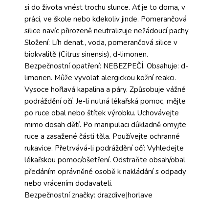
si do života vnést trochu slunce. Ať je to doma, v
práci, ve škole nebo kdekoliv jinde. Pomerančová
silice navíc přirozeně neutralizuje nežádoucí pachy
Složení: Líh denat., voda, pomerančová silice v
biokvalitě (Citrus sinensis), d-limonen.
Bezpečnostní opatření: NEBEZPEČÍ. Obsahuje: d-
limonen. Může vyvolat alergickou kožní reakci.
Vysoce hořlavá kapalina a páry. Způsobuje vážné
podráždění očí. Je-li nutná lékařská pomoc, mějte
po ruce obal nebo štítek výrobku. Uchovávejte
mimo dosah dětí. Po manipulaci důkladně omyjte
ruce a zasažené části těla. Používejte ochranné
rukavice. Přetrvává-li podráždění očí: Vyhledejte
lékařskou pomoc/ošetření. Odstraňte obsah/obal
předáním oprávněné osobě k nakládání s odpady
nebo vrácením dodavateli.
Bezpečnostní značky: drazdive|horlave