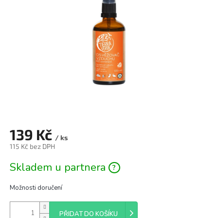
hvězdiček.
139 Kč
/ ks
115 Kč bez DPH
Měrná
Skladem u partnera
cena:
Možnosti doručení
PŘIDAT DO KOŠÍKU