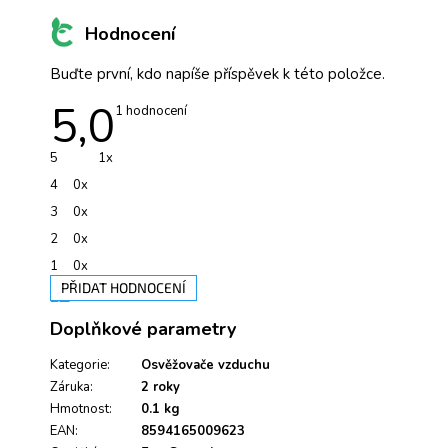
Hodnocení
Buďte první, kdo napíše příspěvek k této položce.
5,0
Průměrné
1 hodnocení
hodnocení
produktu
je
5
1x
5,0
z
4
0x
5
hvězdiček.
3
0x
2
0x
1
0x
PŘIDAT HODNOCENÍ
V
Doplňkové parametry
ý
p
i
Kategorie
:
Osvěžovače vzduchu
s
Záruka
:
2 roky
h
Hmotnost
:
0.1 kg
o
EAN
:
8594165009623
d