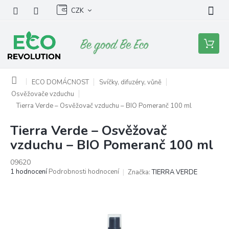
Přejít
CZK
na
obsah
Nákupní
košík
Domů
ECO DOMÁCNOST
Svíčky, difuzéry, vůně
Osvěžovače vzduchu
Tierra Verde – Osvěžovač vzduchu – BIO Pomeranč 100 ml
Tierra Verde – Osvěžovač
vzduchu – BIO Pomeranč 100 ml
09620
Průměrné
1 hodnocení
Podrobnosti hodnocení
Značka:
TIERRA VERDE
hodnocení
produktu
je
5,0
z
5