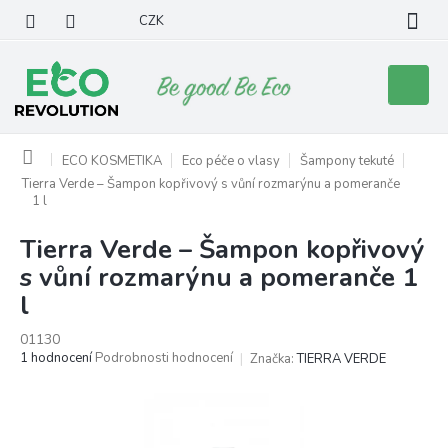
Přejít
CZK
na
obsah
Nákupní
košík
Domů
ECO KOSMETIKA
Eco péče o vlasy
Šampony tekuté
Tierra Verde – Šampon kopřivový s vůní rozmarýnu a pomeranče
1 l
Tierra Verde – Šampon kopřivový
s vůní rozmarýnu a pomeranče 1
l
01130
Průměrné
1 hodnocení
Podrobnosti hodnocení
Značka:
TIERRA VERDE
hodnocení
produktu
je
5,0
z