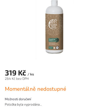
5
hvězdiček.
319 Kč
/ ks
264 Kč bez DPH
Měrná
Momentálně nedostupné
cena:
Možnosti doručení
Položka byla vyprodána…