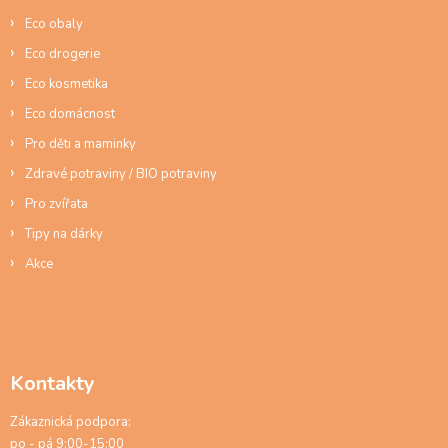
í
Eco obaly
Eco drogerie
Eco kosmetika
Eco domácnost
Pro děti a maminky
Zdravé potraviny / BIO potraviny
Pro zvířata
Tipy na dárky
Akce
Kontakty
Zákaznická podpora:
po - pá 9:00-15:00