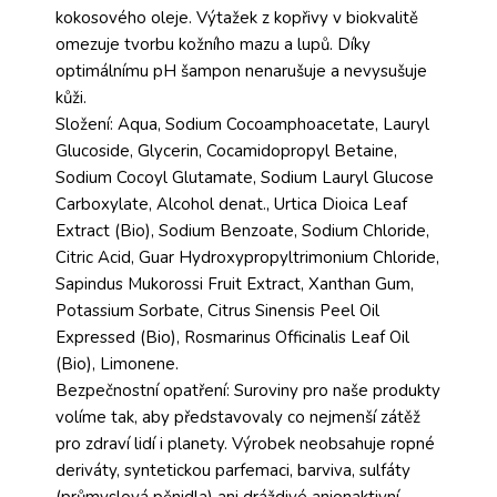
kokosového oleje. Výtažek z kopřivy v biokvalitě
omezuje tvorbu kožního mazu a lupů. Díky
optimálnímu pH šampon nenarušuje a nevysušuje
kůži.
Složení: Aqua, Sodium Cocoamphoacetate, Lauryl
Glucoside, Glycerin, Cocamidopropyl Betaine,
Sodium Cocoyl Glutamate, Sodium Lauryl Glucose
Carboxylate, Alcohol denat., Urtica Dioica Leaf
Extract (Bio), Sodium Benzoate, Sodium Chloride,
Citric Acid, Guar Hydroxypropyltrimonium Chloride,
Sapindus Mukorossi Fruit Extract, Xanthan Gum,
Potassium Sorbate, Citrus Sinensis Peel Oil
Expressed (Bio), Rosmarinus Officinalis Leaf Oil
(Bio), Limonene.
Bezpečnostní opatření: Suroviny pro naše produkty
volíme tak, aby představovaly co nejmenší zátěž
pro zdraví lidí i planety. Výrobek neobsahuje ropné
deriváty, syntetickou parfemaci, barviva, sulfáty
(průmyslová pěnidla) ani dráždivé anionaktivní