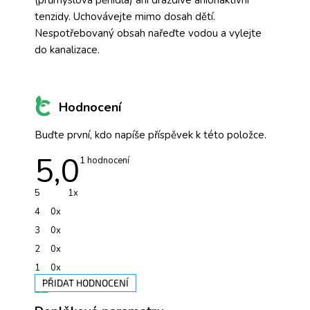
tenzidy. Uchovávejte mimo dosah dětí.
Nespotřebovaný obsah nařeďte vodou a vylejte
do kanalizace.
Hodnocení
Buďte první, kdo napíše příspěvek k této položce.
5,0
Průměrné
1 hodnocení
hodnocení
produktu
je
5
1x
5,0
z
4
0x
5
hvězdiček.
3
0x
2
0x
1
0x
PŘIDAT HODNOCENÍ
V