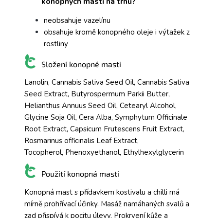
konopných mastí na trhu?
neobsahuje vazelínu
obsahuje kromě konopného oleje i výtažek z
rostliny
Složení konopné masti
Lanolin, Cannabis Sativa Seed Oil, Cannabis Sativa
Seed Extract, Butyrospermum Parkii Butter,
Helianthus Annuus Seed Oil, Cetearyl Alcohol,
Glycine Soja Oil, Cera Alba, Symphytum Officinale
Root Extract, Capsicum Frutescens Fruit Extract,
Rosmarinus officinalis Leaf Extract,
Tocopherol, Phenoxyethanol, Ethylhexylglycerin
Použití konopná masti
Konopná mast s přídavkem kostivalu a chilli má
mírně prohřívací účinky. Masáž namáhaných svalů a
zad přispívá k pocitu úlevy. Prokrvení kůže a