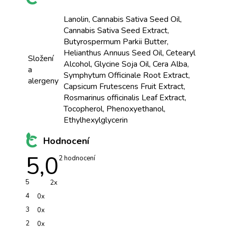
Lanolin, Cannabis Sativa Seed Oil,
Cannabis Sativa Seed Extract,
Butyrospermum Parkii Butter,
Helianthus Annuus Seed Oil, Cetearyl
Složení
Alcohol, Glycine Soja Oil, Cera Alba,
a
Symphytum Officinale Root Extract,
alergeny
Capsicum Frutescens Fruit Extract,
Rosmarinus officinalis Leaf Extract,
Tocopherol, Phenoxyethanol,
Ethylhexylglycerin
Hodnocení
5,0
Průměrné
2 hodnocení
hodnocení
produktu
je
5
2x
5,0
z
4
0x
5
hvězdiček.
3
0x
2
0x