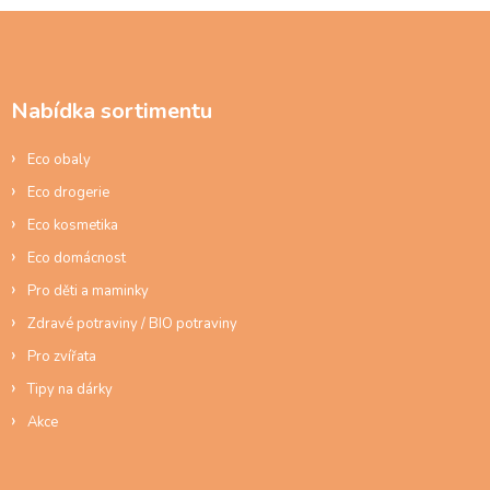
Z
á
p
a
Nabídka sortimentu
t
í
Eco obaly
Eco drogerie
Eco kosmetika
Eco domácnost
Pro děti a maminky
Zdravé potraviny / BIO potraviny
Pro zvířata
Tipy na dárky
Akce