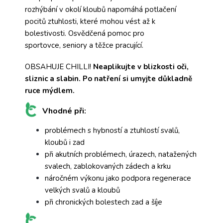
rozhýbání v okolí kloubů napomáhá potlačení
pocitů ztuhlosti, které mohou vést až k
bolestivosti. Osvědčená pomoc pro
sportovce, seniory a těžce pracující.
OBSAHUJE CHILLI!
Neaplikujte v blizkosti oči,
sliznic a slabin. Po natření si umyjte důkladně
ruce mýdlem.
Vhodné při:
problémech s hybností a ztuhlostí svalů,
kloubů i zad
při akutních problémech, úrazech, natažených
svalech, zablokovaných zádech a krku
náročném výkonu jako podpora regenerace
velkých svalů a kloubů
při chronických bolestech zad a šíje