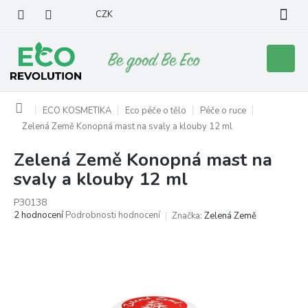
Přejít
CZK
na
obsah
Nákupní
košík
Domů
ECO KOSMETIKA
Eco péče o tělo
Péče o ruce
Zelená Země Konopná mast na svaly a klouby 12 ml
Zelená Země Konopná mast na
svaly a klouby 12 ml
P30138
Průměrné
2 hodnocení
Podrobnosti hodnocení
Značka:
Zelená Země
hodnocení
produktu
je
5,0
z
5
hvězdiček.