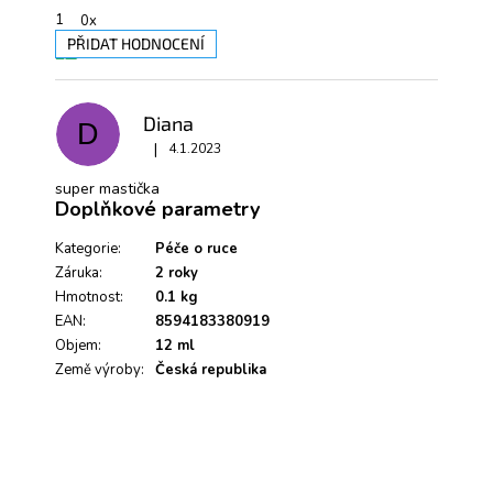
1
0x
PŘIDAT HODNOCENÍ
V
ý
p
Diana
D
i
|
s
4.1.2023
Hodnocení produktu je 5 z 5 hvězdiček.
h
super mastička
o
Doplňkové parametry
d
n
Kategorie
:
Péče o ruce
o
Záruka
:
2 roky
c
e
Hmotnost
:
0.1 kg
n
EAN
:
8594183380919
í
Objem
:
12 ml
Země výroby
:
Česká republika