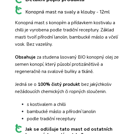
Konopná mast na svaly a klouby - 12ml
Konopná mast s konopím a přídavkem kostivalu a
chilli je vyrobena podle tradiční receptury. Základ
masti tvoří přírodní lanolin, bambucké máslo a včelí
vosk. Bez vazelíny.
Obsahuje
za studena lisovaný BIO konopný olej ze
semen konopí, který působí protizánětlivě a
regeneračně na svalové buňky a tkáně.
Jedná se o
100% čistý produkt
bez jakýchkoliv
nežádoucích chemických či ropných sloučenin.
s kostivalem a chilli
bambucké máslo a přírodní lanolin
podle tradiční receptury
Jak se odlišuje tato mast od ostatních