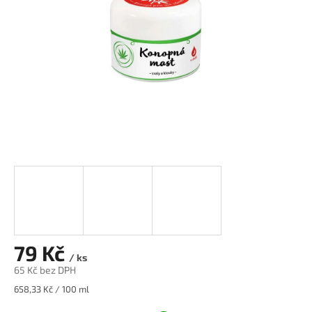
79 Kč
/ ks
65 Kč bez DPH
Měrná
658,33 Kč / 100 ml
cena: