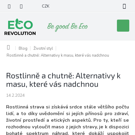
Přejít
CZK
na
obsah
Nákupní
košík
Domů
Blog
Životní styl
Rostlinně a chutně: Alternativy k masu, které vás nadchnou
Rostlinně a chutně: Alternativy k
masu, které vás nadchnou
14.2.2024
Rostlinná strava si získává srdce stále většího počtu
lidí, a to díky uvědomění si jejích přínosů pro zdraví,
životní prostředí a etických aspektů. Pro ty, kteří se
rozhodnou vyloučit maso z jejich stravy, je k dispozici
bohaté spektrum náhrad, které dokáží uspokojit