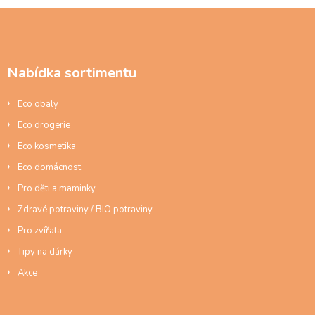
Z
á
p
a
Nabídka sortimentu
t
í
Eco obaly
Eco drogerie
Eco kosmetika
Eco domácnost
Pro děti a maminky
Zdravé potraviny / BIO potraviny
Pro zvířata
Tipy na dárky
Akce