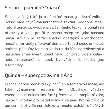
Seitan – pšeničné "maso"
Seitan, známý také jako pšeničné maso, je ideální volbou,
pokud vám chybí charakteristická texturu podobná masu.
Tato alternativa, vyrobená z pšeničného lepku, je bohatá na
bílkoviny a lze ji použít v mnoha receptech jako náhradu
masa. Ačkoliv je seitan snadno dostupný v obchodech,
mnozí si jej raději připravují doma. Je to jednoduché – stačí
smíchat pšeničný lepek s vodou a dalšími ingrediencemi a
následně směs uvařit, upéct nebo ugrilovat. Lidé s celiakií
nebo intolerancí na lepek by však měli hledat jiné
alternativy.
Quinoa – superpotravina z And
Quinoa, neboli merlík čilský, není jen alternativou masa, ale
také významným zdrojem živin. Obsahuje všechny
esenciální aminokyseliny, čímž představuje kompletní zdroj
bílkovin, vhodný pro vegetariány a vegany. Kromě bílkovin
quinoa nabízí vlákninu, železo a mnoho dalších důležitých