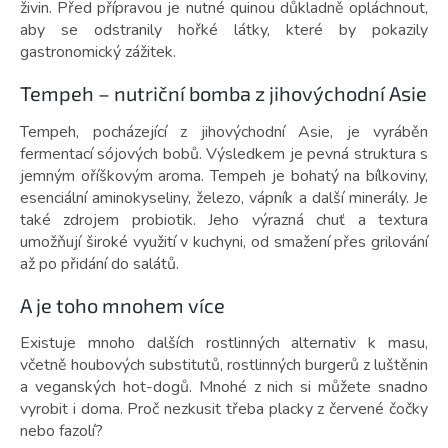
živin. Před přípravou je nutné quinou důkladně opláchnout,
aby se odstranily hořké látky, které by pokazily
gastronomický zážitek.
Tempeh – nutriční bomba z jihovýchodní Asie
Tempeh, pocházející z jihovýchodní Asie, je vyráběn
fermentací sójových bobů. Výsledkem je pevná struktura s
jemným oříškovým aroma. Tempeh je bohatý na bílkoviny,
esenciální aminokyseliny, železo, vápník a další minerály. Je
také zdrojem probiotik. Jeho výrazná chuť a textura
umožňují široké využití v kuchyni, od smažení přes grilování
až po přidání do salátů.
A je toho mnohem více
Existuje mnoho dalších rostlinných alternativ k masu,
včetně houbových substitutů, rostlinných burgerů z luštěnin
a veganských hot-dogů. Mnohé z nich si můžete snadno
vyrobit i doma. Proč nezkusit třeba placky z červené čočky
nebo fazolí?