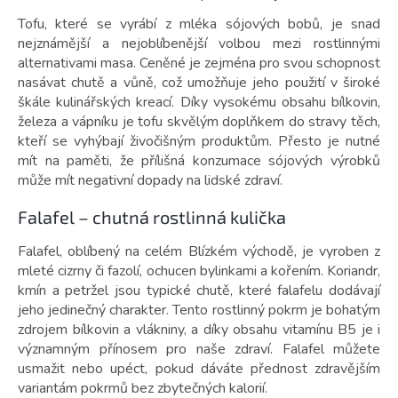
Tofu, které se vyrábí z mléka sójových bobů, je snad
nejznámější a nejoblíbenější volbou mezi rostlinnými
alternativami masa. Ceněné je zejména pro svou schopnost
nasávat chutě a vůně, což umožňuje jeho použití v široké
škále kulinářských kreací. Díky vysokému obsahu bílkovin,
železa a vápníku je tofu skvělým doplňkem do stravy těch,
kteří se vyhýbají živočišným produktům. Přesto je nutné
mít na paměti, že přílišná konzumace sójových výrobků
může mít negativní dopady na lidské zdraví.
Falafel – chutná rostlinná kulička
Falafel, oblíbený na celém Blízkém východě, je vyroben z
mleté cizrny či fazolí, ochucen bylinkami a kořením. Koriandr,
kmín a petržel jsou typické chutě, které falafelu dodávají
jeho jedinečný charakter. Tento rostlinný pokrm je bohatým
zdrojem bílkovin a vlákniny, a díky obsahu vitamínu B5 je i
významným přínosem pro naše zdraví. Falafel můžete
usmažit nebo upéct, pokud dáváte přednost zdravějším
variantám pokrmů bez zbytečných kalorií.