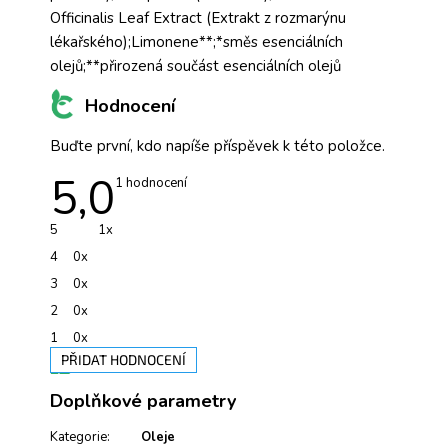
Officinalis Leaf Extract (Extrakt z rozmarýnu
lékařského);Limonene**;*směs esenciálních
olejů;**přirozená součást esenciálních olejů
Hodnocení
Buďte první, kdo napíše příspěvek k této položce.
5,0
Průměrné
1 hodnocení
hodnocení
produktu
je
5
1x
5,0
z
4
0x
5
hvězdiček.
3
0x
2
0x
1
0x
PŘIDAT HODNOCENÍ
V
Doplňkové parametry
ý
p
i
Kategorie
:
Oleje