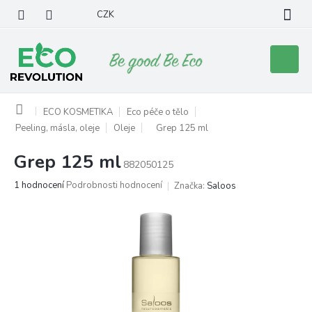
Přejít
CZK
na
obsah
Nákupní
košík
Domů
ECO KOSMETIKA
Eco péče o tělo
Peeling, másla, oleje
Oleje
Grep 125 ml
Grep 125 ml
882050125
Průměrné
1 hodnocení
Podrobnosti hodnocení
Značka:
Saloos
hodnocení
produktu
je
5,0
z
5
hvězdiček.