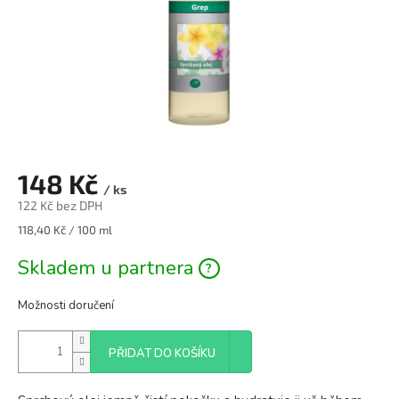
148 Kč
/ ks
122 Kč bez DPH
Měrná
118,40 Kč / 100 ml
cena:
Skladem u partnera
Možnosti doručení
PŘIDAT DO KOŠÍKU