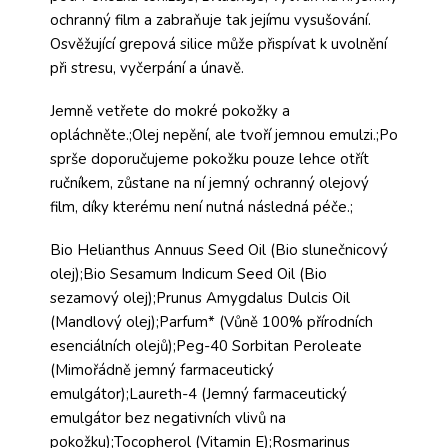
ochranný film a zabraňuje tak jejímu vysušování.
Osvěžující grepová silice může přispívat k uvolnění
při stresu, vyčerpání a únavě.
Jemně vetřete do mokré pokožky a
opláchněte.;Olej nepění, ale tvoří jemnou emulzi.;Po
sprše doporučujeme pokožku pouze lehce otřít
ručníkem, zůstane na ní jemný ochranný olejový
film, díky kterému není nutná následná péče.;
Bio Helianthus Annuus Seed Oil (Bio slunečnicový
olej);Bio Sesamum Indicum Seed Oil (Bio
sezamový olej);Prunus Amygdalus Dulcis Oil
(Mandlový olej);Parfum* (Vůně 100% přírodních
esenciálních olejů);Peg-40 Sorbitan Peroleate
(Mimořádně jemný farmaceutický
emulgátor);Laureth-4 (Jemný farmaceutický
emulgátor bez negativních vlivů na
pokožku);Tocopherol (Vitamin E);Rosmarinus