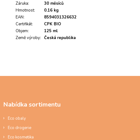
s
Záruka
:
30 měsíců
h
Hmotnost
:
0.16 kg
o
EAN
:
8594031326632
d
Certifikát
:
CPK BIO
n
Objem
:
125 ml
o
Země výroby
c
:
Česká republika
e
n
í
Z
á
p
a
Nabídka sortimentu
t
í
Eco obaly
Eco drogerie
Eco kosmetika