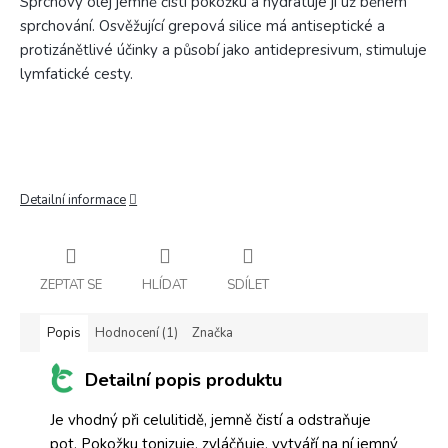
Sprchový olej jemně čistí pokožku a hydratuje ji už během
sprchování. Osvěžující grepová silice má antiseptické a
protizánětlivé účinky a působí jako antidepresivum, stimuluje
lymfatické cesty.
Detailní informace
ZEPTAT SE
HLÍDAT
SDÍLET
Popis
Hodnocení (1)
Značka
Detailní popis produktu
Je vhodný při celulitidě, jemně čistí a odstraňuje
pot. Pokožku tonizuje, zvláčňuje, vytváří na ní jemný