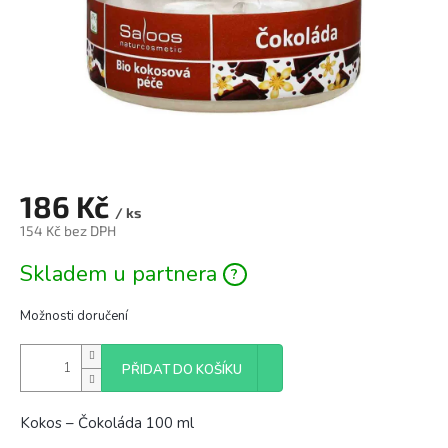
186 Kč
/ ks
154 Kč bez DPH
Měrná
Skladem u partnera
cena:
Možnosti doručení
PŘIDAT DO KOŠÍKU
Kokos – Čokoláda 100 ml