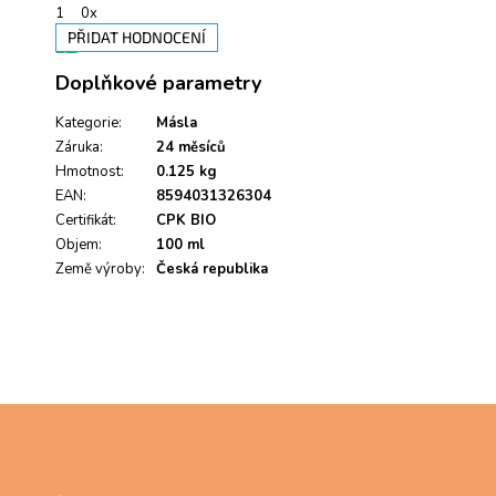
1
0x
PŘIDAT HODNOCENÍ
V
Doplňkové parametry
ý
p
i
Kategorie
:
Másla
s
Záruka
:
24 měsíců
h
Hmotnost
:
0.125 kg
o
EAN
:
8594031326304
d
Certifikát
:
CPK BIO
n
Objem
:
100 ml
o
Země výroby
c
:
Česká republika
e
n
í
Z
á
p
a