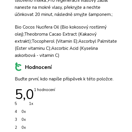
tělového mléka.;Pro regenerační vlasový zábal
naneste na mokré vlasy, překryjte a nechte
účinkovat 20 minut, následně smyjte šamponem.;
Bio Cocos Nucifera Oil (Bio kokosový rostlinný
olej);Theobroma Cacao Extract (Kakaový
extrakt);Tocopherol (Vitamin E);Ascorbyl Palmitate
(Ester vitaminu C);Ascorbic Acid (Kyselina
askorbová - vitamin C)
Hodnocení
Buďte první, kdo napíše příspěvek k této položce.
5,0
Průměrné
1 hodnocení
hodnocení
produktu
je
5
1x
5,0
z
4
0x
5
hvězdiček.
3
0x
2
0x