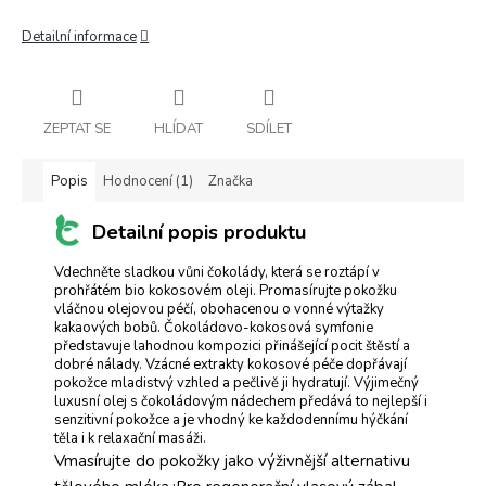
Detailní informace
ZEPTAT SE
HLÍDAT
SDÍLET
Popis
Hodnocení (1)
Značka
Detailní popis produktu
Vdechněte sladkou vůni čokolády, která se roztápí v
prohřátém bio kokosovém oleji. Promasírujte pokožku
vláčnou olejovou péčí, obohacenou o vonné výtažky
kakaových bobů. Čokoládovo-kokosová symfonie
představuje lahodnou kompozici přinášející pocit štěstí a
dobré nálady. Vzácné extrakty kokosové péče dopřávají
pokožce mladistvý vzhled a pečlivě ji hydratují. Výjimečný
luxusní olej s čokoládovým nádechem předává to nejlepší i
senzitivní pokožce a je vhodný ke každodennímu hýčkání
těla i k relaxační masáži.
Vmasírujte do pokožky jako výživnější alternativu