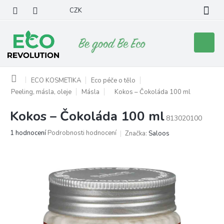
Přejít
CZK
na
obsah
Nákupní
košík
Domů
ECO KOSMETIKA
Eco péče o tělo
Peeling, másla, oleje
Másla
Kokos – Čokoláda 100 ml
Kokos – Čokoláda 100 ml
813020100
Průměrné
1 hodnocení
Podrobnosti hodnocení
Značka:
Saloos
hodnocení
produktu
je
5,0
z
5
hvězdiček.